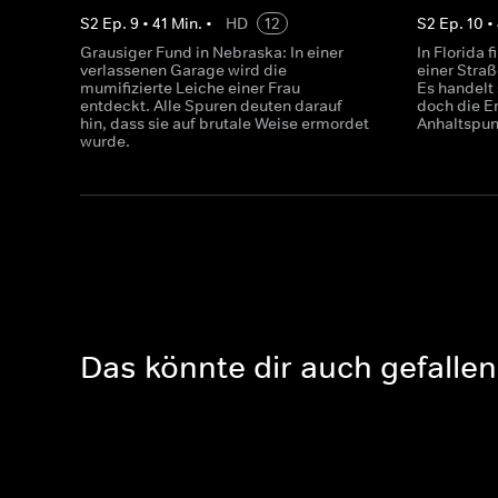
S
2
Ep.
9
•
41
Min.
•
HD
12
S
2
Ep.
10
•
Grausiger Fund in Nebraska: In einer
In Florida 
verlassenen Garage wird die
einer Straß
mumifizierte Leiche einer Frau
Es handelt 
entdeckt. Alle Spuren deuten darauf
doch die E
hin, dass sie auf brutale Weise ermordet
Anhaltspunk
wurde.
Das könnte dir auch gefallen