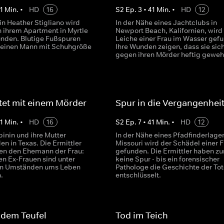
1
Min.
•
HD
16
S
2
Ep.
3
•
41
Min.
•
HD
12
in Heather Stigliano wird
In der Nähe eines Jachtclubs in
n ihrem Apartment in Myrtle
Newport Beach, Kalifornien, wird
nden. Blutige Fußspuren
Leiche einer Frau im Wasser gef
 einen Mann mit Schuhgröße
Ihre Wunden zeigen, dass sie sic
gegen ihren Mörder heftig gewehr
tet mit einem Mörder
Spur in die Vergangenhei
1
Min.
•
HD
16
S
2
Ep.
7
•
41
Min.
•
HD
12
pinin und ihre Mutter
In der Nähe eines Pfadfinderlager
n in Texas. Die Ermittler
Missouri wird der Schädel einer F
en den Ehemann der Frau:
gefunden. Die Ermittler haben z
en Ex-Frauen sind unter
keine Spur - bis ein forensischer
en Umständen ums Leben
Pathologe die Geschichte der To
.
entschlüsselt.
 dem Teufel
Tod im Teich