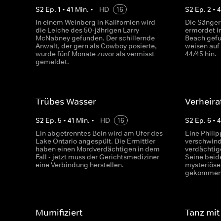
S
2
Ep.
1
•
41
Min.
•
HD
16
S
2
Ep.
2
•
4
In einem Weinberg in Kalifornien wird
Die Sänger
die Leiche des 50-jährigen Larry
ermordet i
McNabney gefunden. Der schillernde
Beach gefu
Anwalt, der gern als Cowboy posierte,
weisen auf
wurde fünf Monate zuvor als vermisst
44/45 hin.
gemeldet.
Trübes Wasser
Verheira
S
2
Ep.
5
•
41
Min.
•
HD
16
S
2
Ep.
6
•
4
Ein abgetrenntes Bein wird am Ufer des
Eine Philip
Lake Ontario angespült. Die Ermittler
verschwinde
haben einen Mordverdächtigen in dem
verdächtig
Fall - jetzt muss der Gerichtsmediziner
Seine beid
eine Verbindung herstellen.
mysteriös
gekommen
Mumifiziert
Tanz mit