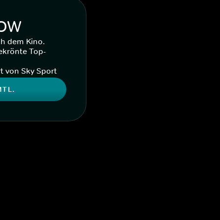
WOW
ch dem Kino.
ekrönte Top-
t von Sky Sport
MTL.