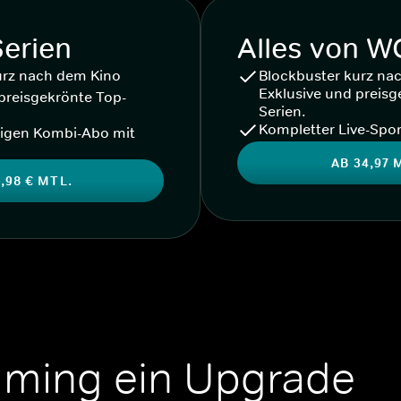
Serien
Alles von 
urz nach dem Kino
Blockbuster kurz na
Exklusive und preisg
preisgekrönte Top-
Serien.
Kompletter Live-Spor
igen Kombi-Abo mit
AB 34,97 
,98 € MTL.
aming ein Upgrade