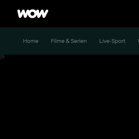
Home
Filme & Serien
Live-Sport