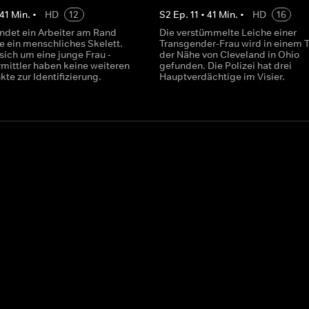
41
Min.
•
HD
12
S
2
Ep.
11
•
41
Min.
•
HD
16
findet ein Arbeiter am Rand
Die verstümmelte Leiche einer
e ein menschliches Skelett.
Transgender-Frau wird in einem T
sich um eine junge Frau -
der Nähe von Cleveland in Ohio
rmittler haben keine weiteren
gefunden. Die Polizei hat drei
te zur Identifizierung.
Hauptverdächtige im Visier.