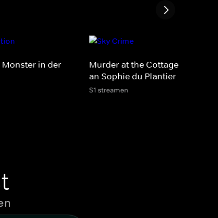
s Monster in der
Murder at the Cottage - Der Mo
an Sophie du Plantier
S1 streamen
t
en