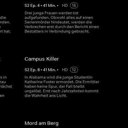
S
2
Ep.
4
•
41
Min.
•
HD
16
Drei junge Frauen werden tot
 die
aufgefunden. Obwohl alles auf einen
unden.
Serienmörder hindeutet, werden die
h
Verbrechen erst durch den Bericht eines
t hat.
Bestatters in Verbindung gebracht.
t
Campus-Killer
S
2
Ep.
8
•
41
Min.
•
HD
12
s in
In Alabama wird die junge Studentin
rau
Katherine Foster ermordet. Die Ermittler
unächst
haben keine Spur, der Fall bleibt
ungelöst. Erst nach Jahrzehnten kommt
ten
die Wahrheit ans Licht.
Mord am Berg