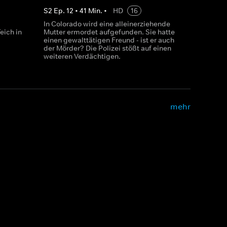
S
2
Ep.
12
•
41
Min.
•
HD
16
In Colorado wird eine alleinerziehende
eich in
Mutter ermordet aufgefunden. Sie hatte
einen gewalttätigen Freund - ist er auch
der Mörder? Die Polizei stößt auf einen
weiteren Verdächtigen.
mehr