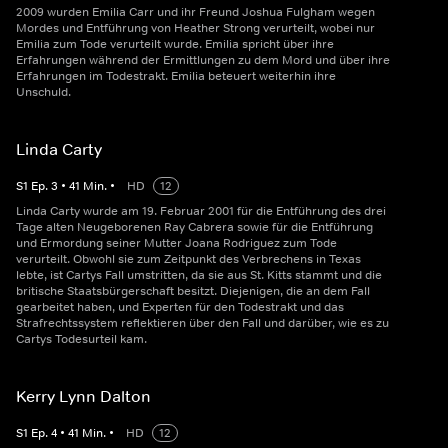
2009 wurden Emilia Carr und ihr Freund Joshua Fulgham wegen
Mordes und Entführung von Heather Strong verurteilt, wobei nur
Emilia zum Tode verurteilt wurde. Emilia spricht über ihre
Erfahrungen während der Ermittlungen zu dem Mord und über ihre
Erfahrungen im Todestrakt. Emilia beteuert weiterhin ihre
Unschuld.
Linda Carty
S
1
Ep.
3
•
41
Min.
•
HD
12
Linda Carty wurde am 19. Februar 2001 für die Entführung des drei
Tage alten Neugeborenen Ray Cabrera sowie für die Entführung
und Ermordung seiner Mutter Joana Rodriguez zum Tode
verurteilt. Obwohl sie zum Zeitpunkt des Verbrechens in Texas
lebte, ist Cartys Fall umstritten, da sie aus St. Kitts stammt und die
britische Staatsbürgerschaft besitzt. Diejenigen, die an dem Fall
gearbeitet haben, und Experten für den Todestrakt und das
Strafrechtssystem reflektieren über den Fall und darüber, wie es zu
Cartys Todesurteil kam.
Kerry Lynn Dalton
S
1
Ep.
4
•
41
Min.
•
HD
12