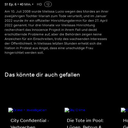
S
1
Ep.
6
•
40
Min.
•
HD
12
Am 10. Juli 2008 wurde Melissa Lucio wegen des Mordes an ihrer
zweijährigen Tochter Mariah zum Tode verurteilt, und im Januar
2022 wurde ihr ein offizieller Hinrichtungstermin für den 27. April
2022 genannt. Nur drei Monate vor Melissas Hinrichtung
recherchiert das Innocence Project in ihrem Fall und deckt
erschütternde Probleme auf, aber die Behörden zeigen keine
Anzeichen für ein Einschreiten, trotz des wachsenden Interesses
der Öffentlichkeit. In Melissas letzten Stunden erhebt sich die
Nation in Protest aus Angst, dass eine unschuldige Frau
hingerichtet werden soll.
Das könnte dir auch gefallen
City Confidential -
Die Tote im Pool:
Ho
Verbrechen
Lügen, Betrug &
Ge