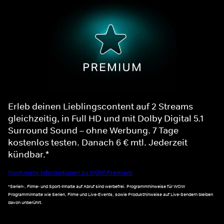
Erleb deinen Lieblingscontent auf 2 Streams
gleichzeitig, in Full HD und mit Dolby Digital 5.1
Surround Sound – ohne Werbung. 7 Tage
kostenlos testen. Danach 6 € mtl. Jederzeit
kündbar.*
Noch mehr Informationen zu WOW Premium
*Serien-, Filme- und Sport-Inhalte auf Abruf sind werbefrei. Programmhinweise für WOW
Programminhalte wie Serien, Filme und Live-Events, sowie Produkthinweise auf Live-Sendern bleiben
davon unberührt.