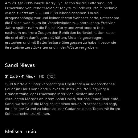
Am 23. Mai 1995 wurde Kerry Lyn Dalton für die Folterung und
Ermordung von Irene "Melanie" May zum Tode verurteilt. Melanie
wurde zuletzt am 26. Juni 1988 lebend gesehen. Da sie
drogenabhängig war und keinen festen Wohnsitz hatte, unternahm
die Polizei wenig, um ihr Verschwinden zu untersuchen. Erst vier
Jahre später nahm die Polizei Kerry und zwei andere fest,
nachdem mehrere Zeugen den Behörden berichtet hatten, dass
die drei offen damit geprahlt hätten, Melanie geschlagen,
erstochen und mit Batteriesäure übergossen zu haben, bevor sie
ihre Leiche zerstückelten und in der Wüste vergruben.
Sandi Nieves
S
1
Ep.
5
•
41
Min.
•
HD
12
1998 führte ein unter verdächtigen Umständen ausgebrochenes
Feuer im Haus von Sandi Nieves zu ihrer Verurteilung wegen
Brandstiftung, der Ermordung ihrer vier Töchter und des
versuchten Mordes an ihrem Sohn David, der das Feuer überlebte.
Sandi wartet auf die Möglichkeit eines neuen Prozesses und sagt,
ihr einziger Grund zu leben sei der Gedanke, eines Tages mit ihrem
Sohn sprechen zu können.
Melissa Lucio