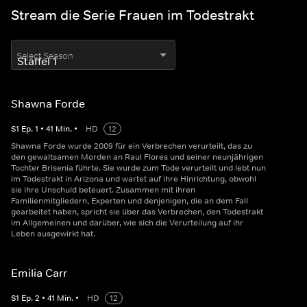
Stream die Serie Frauen im Todestrakt
Select Season
Shawna Forde
S
1
Ep.
1
•
41
Min.
•
HD
12
Shawna Forde wurde 2009 für ein Verbrechen verurteilt, das zu
den gewaltsamen Morden an Raul Flores und seiner neunjährigen
Tochter Brisenia führte. Sie wurde zum Tode verurteilt und lebt nun
im Todestrakt in Arizona und wartet auf ihre Hinrichtung, obwohl
sie ihre Unschuld beteuert. Zusammen mit ihren
Familienmitgliedern, Experten und denjenigen, die an dem Fall
gearbeitet haben, spricht sie über das Verbrechen, den Todestrakt
im Allgemeinen und darüber, wie sich die Verurteilung auf ihr
Leben ausgewirkt hat.
Emilia Carr
S
1
Ep.
2
•
41
Min.
•
HD
12