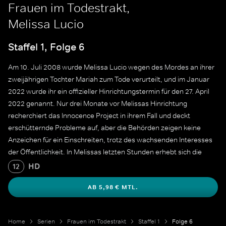
Frauen im Todestrakt,
Melissa Lucio
Staffel 1, Folge 6
Am 10. Juli 2008 wurde Melissa Lucio wegen des Mordes an ihrer
zweijährigen Tochter Mariah zum Tode verurteilt, und im Januar
2022 wurde ihr ein offizieller Hinrichtungstermin für den 27. April
2022 genannt. Nur drei Monate vor Melissas Hinrichtung
recherchiert das Innocence Project in ihrem Fall und deckt
erschütternde Probleme auf, aber die Behörden zeigen keine
Anzeichen für ein Einschreiten, trotz des wachsenden Interesses
der Öffentlichkeit. In Melissas letzten Stunden erhebt sich die
Nation in Protest aus Angst, dass eine unschuldige Frau
HD
12
hingerichtet werden soll.
AB 5,98 € MTL.
Home
Serien
Frauen im Todestrakt
Staffel 1
Folge 6