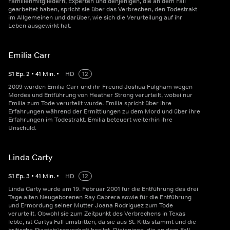
Familienmitgliedern, Experten und denjenigen, die an dem Fall
gearbeitet haben, spricht sie über das Verbrechen, den Todestrakt
im Allgemeinen und darüber, wie sich die Verurteilung auf ihr
Leben ausgewirkt hat.
Emilia Carr
S
1
Ep.
2
•
41
Min.
•
HD
12
2009 wurden Emilia Carr und ihr Freund Joshua Fulgham wegen
Mordes und Entführung von Heather Strong verurteilt, wobei nur
Emilia zum Tode verurteilt wurde. Emilia spricht über ihre
Erfahrungen während der Ermittlungen zu dem Mord und über ihre
Erfahrungen im Todestrakt. Emilia beteuert weiterhin ihre
Unschuld.
Linda Carty
S
1
Ep.
3
•
41
Min.
•
HD
12
Linda Carty wurde am 19. Februar 2001 für die Entführung des drei
Tage alten Neugeborenen Ray Cabrera sowie für die Entführung
und Ermordung seiner Mutter Joana Rodriguez zum Tode
verurteilt. Obwohl sie zum Zeitpunkt des Verbrechens in Texas
lebte, ist Cartys Fall umstritten, da sie aus St. Kitts stammt und die