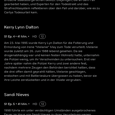
britische Staatsbürgerschaft besitzt. Diejenigen, die an dem Fall
gearbeitet haben, und Experten für den Todestrakt und das
Strafrechtssystem reflektieren über den Fall und darüber, wie es zu
Cartys Todesurteil kam.
Kerry Lynn Dalton
S
1
Ep.
4
•
41
Min.
•
HD
12
Am 23. Mai 1995 wurde Kerry Lyn Dalton für die Folterung und
Ermordung von Irene "Melanie" May zum Tode verurteilt. Melanie
wurde zuletzt am 26. Juni 1988 lebend gesehen. Da sie
drogenabhängig war und keinen festen Wohnsitz hatte, unternahm
die Polizei wenig, um ihr Verschwinden zu untersuchen. Erst vier
Jahre später nahm die Polizei Kerry und zwei andere fest,
nachdem mehrere Zeugen den Behörden berichtet hatten, dass
die drei offen damit geprahlt hätten, Melanie geschlagen,
erstochen und mit Batteriesäure übergossen zu haben, bevor sie
ihre Leiche zerstückelten und in der Wüste vergruben.
Sandi Nieves
S
1
Ep.
5
•
41
Min.
•
HD
12
1998 führte ein unter verdächtigen Umständen ausgebrochenes
Feuer im Haus von Sandi Nieves zu ihrer Verurteilung wegen