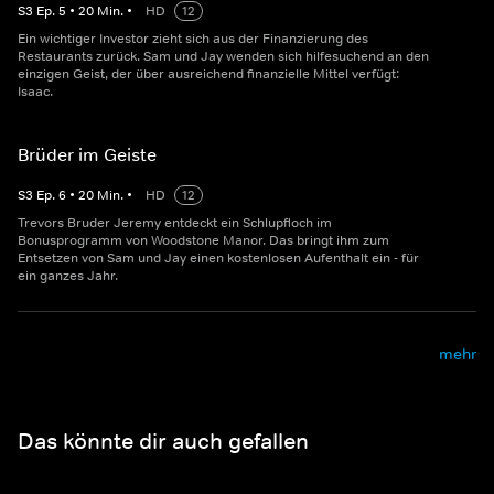
S
3
Ep.
5
•
20
Min.
•
HD
12
Ein wichtiger Investor zieht sich aus der Finanzierung des
Restaurants zurück. Sam und Jay wenden sich hilfesuchend an den
einzigen Geist, der über ausreichend finanzielle Mittel verfügt:
Isaac.
Brüder im Geiste
S
3
Ep.
6
•
20
Min.
•
HD
12
Trevors Bruder Jeremy entdeckt ein Schlupfloch im
Bonusprogramm von Woodstone Manor. Das bringt ihm zum
Entsetzen von Sam und Jay einen kostenlosen Aufenthalt ein - für
ein ganzes Jahr.
mehr
Das könnte dir auch gefallen