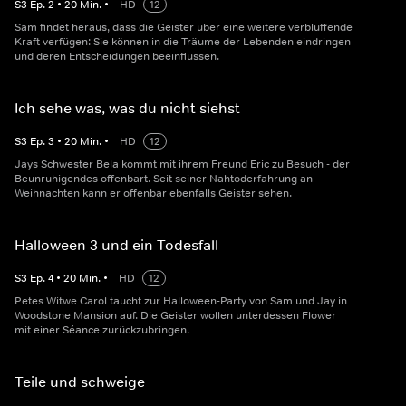
S
3
Ep.
2
•
20
Min.
•
HD
12
Sam findet heraus, dass die Geister über eine weitere verblüffende
Kraft verfügen: Sie können in die Träume der Lebenden eindringen
und deren Entscheidungen beeinflussen.
Ich sehe was, was du nicht siehst
S
3
Ep.
3
•
20
Min.
•
HD
12
Jays Schwester Bela kommt mit ihrem Freund Eric zu Besuch - der
Beunruhigendes offenbart. Seit seiner Nahtoderfahrung an
Weihnachten kann er offenbar ebenfalls Geister sehen.
Halloween 3 und ein Todesfall
S
3
Ep.
4
•
20
Min.
•
HD
12
Petes Witwe Carol taucht zur Halloween-Party von Sam und Jay in
Woodstone Mansion auf. Die Geister wollen unterdessen Flower
mit einer Séance zurückzubringen.
Teile und schweige