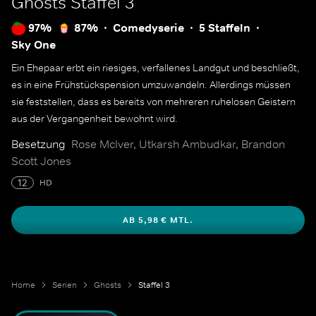
Ghosts
Staffel 3
97%
87%
Comedyserie
5 Staffeln
Sky One
Ein Ehepaar erbt ein riesiges, verfallenes Landgut und beschließt,
es in eine Frühstückspension umzuwandeln. Allerdings müssen
sie feststellen, dass es bereits von mehreren ruhelosen Geistern
aus der Vergangenheit bewohnt wird.
Besetzung
Rose McIver, Utkarsh Ambudkar, Brandon
Scott Jones
12
HD
AB 5,98 € MTL.
Home
Serien
Ghosts
Staffel 3