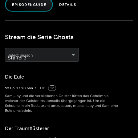
EPISODENGUIDE
DETAILS
Stream die Serie Ghosts
Select Season
Die Eule
S
3
Ep.
1
•
20
Min.
•
HD
12
Sam, Jay und die verbliebenen Geister lüften das Geheimnis,
welcher der Geister ins Jenseits übergegangen ist. Um die
Scheune in ein Restaurant umzubauen, müssen Jay und Sam eine
Eule umsiedeln.
Der Traumflüsterer