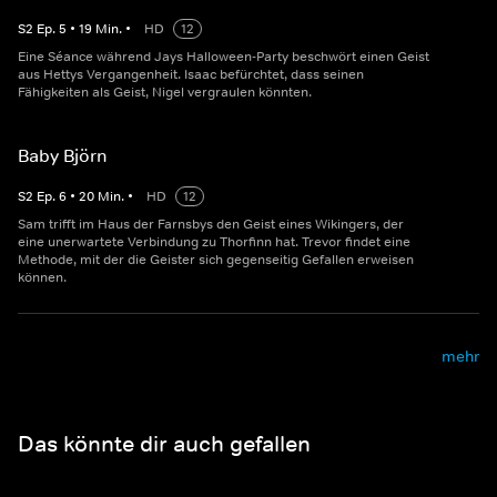
S
2
Ep.
5
•
19
Min.
•
HD
12
Eine Séance während Jays Halloween-Party beschwört einen Geist
aus Hettys Vergangenheit. Isaac befürchtet, dass seinen
Fähigkeiten als Geist, Nigel vergraulen könnten.
Baby Björn
S
2
Ep.
6
•
20
Min.
•
HD
12
Sam trifft im Haus der Farnsbys den Geist eines Wikingers, der
eine unerwartete Verbindung zu Thorfinn hat. Trevor findet eine
Methode, mit der die Geister sich gegenseitig Gefallen erweisen
können.
mehr
Das könnte dir auch gefallen