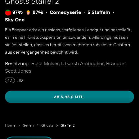
Ghosts
Staffel 2
97%
87%
Comedyserie
5 Staffeln
Sky One
Ein Ehepaar erbt ein riesiges, verfallenes Landgut und beschließt,
es in eine Frühstückspension umzuwandeln. Allerdings müssen
sie feststellen, dass es bereits von mehreren ruhelosen Geistern
aus der Vergangenheit bewohnt wird.
Besetzung
Rose McIver, Utkarsh Ambudkar, Brandon
Scott Jones
12
HD
AB 5,98 € MTL.
Home
Serien
Ghosts
Staffel 2