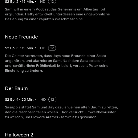
S
2
Ep.
2
•
19
Min.
•
HD
12
Sam will in einem Podcast das Geheimnis um Albertas Tod
ergründen. Hetty entwickelt unterdessen eine ungewöhnliche
Beziehung zu einer kaputten Waschmaschine.
Neue Freunde
S
2
Ep.
3
•
19
Min.
•
HD
12
Die Geister vermuten, dass Jays neue Freunde einer Sekte
angehören, und alarmieren Sam. Nachdem Sasappis seine
unerschütterliche Fröhlichkeit kritisiert, versucht Peter seine
Einstellung zu ändern.
Der Baum
S
2
Ep.
4
•
20
Min.
•
HD
12
Sasappis stiftet Sam und Jay dazu an, einen alten Baum zu retten,
den die Nachbarn fällen wollen. Thor versucht, umweltbewusster
zu werden, um Flowers Aufmerksamkeit zu gewinnen.
Halloween 2