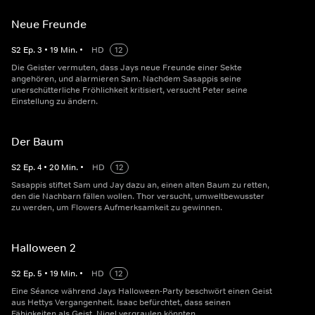
Neue Freunde
S
2
Ep.
3
•
19
Min.
•
HD
12
Die Geister vermuten, dass Jays neue Freunde einer Sekte
angehören, und alarmieren Sam. Nachdem Sasappis seine
unerschütterliche Fröhlichkeit kritisiert, versucht Peter seine
Einstellung zu ändern.
Der Baum
S
2
Ep.
4
•
20
Min.
•
HD
12
Sasappis stiftet Sam und Jay dazu an, einen alten Baum zu retten,
den die Nachbarn fällen wollen. Thor versucht, umweltbewusster
zu werden, um Flowers Aufmerksamkeit zu gewinnen.
Halloween 2
S
2
Ep.
5
•
19
Min.
•
HD
12
Eine Séance während Jays Halloween-Party beschwört einen Geist
aus Hettys Vergangenheit. Isaac befürchtet, dass seinen
Fähigkeiten als Geist, Nigel vergraulen könnten.