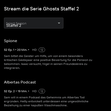
Stream die Serie Ghosts Staffel 2
Select Season
Spione
S
2
Ep.
1
•
20
Min.
•
HD
12
Sam bittet die Geister um Hilfe, um von einem besonders
kritischen Gästepaar eine positive Bewertung für die Pension zu
bekommen. Isaac versucht, Nigel in seinen Freundeskreis zu
integrieren.
Albertas Podcast
S
2
Ep.
2
•
19
Min.
•
HD
12
Sam will in einem Podcast das Geheimnis um Albertas Tod
ergründen. Hetty entwickelt unterdessen eine ungewöhnliche
Beziehung zu einer kaputten Waschmaschine.