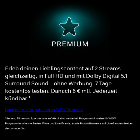
Erleb deinen Lieblingscontent auf 2 Streams
gleichzeitig, in Full HD und mit Dolby Digital 5.1
Surround Sound – ohne Werbung. 7 Tage
kostenlos testen. Danach 6 € mtl. Jederzeit
kündbar.*
Noch mehr Informationen zu WOW Premium
*Serien-, Filme- und Sport-Inhalte auf Abruf sind werbefrei. Programmhinweise für WOW
Programminhalte wie Serien, Filme und Live-Events, sowie Produkthinweise auf Live-Sendern bleiben
davon unberührt.