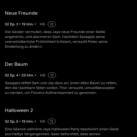
Neue Freunde
S
2
Ep.
3
•
19
Min.
•
HD
12
Die Geister vermuten, dass Jays neue Freunde einer Sekte
angehören, und alarmieren Sam. Nachdem Sasappis seine
unerschütterliche Fröhlichkeit kritisiert, versucht Peter seine
Einstellung zu ändern.
Der Baum
S
2
Ep.
4
•
20
Min.
•
HD
12
Sasappis stiftet Sam und Jay dazu an, einen alten Baum zu retten,
den die Nachbarn fällen wollen. Thor versucht, umweltbewusster
zu werden, um Flowers Aufmerksamkeit zu gewinnen.
Halloween 2
S
2
Ep.
5
•
19
Min.
•
HD
12
Eine Séance während Jays Halloween-Party beschwört einen Geist
aus Hettys Vergangenheit. Isaac befürchtet, dass seinen