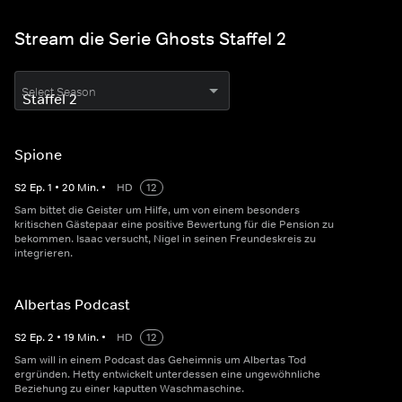
Stream die Serie Ghosts Staffel 2
Select Season
Spione
S
2
Ep.
1
•
20
Min.
•
HD
12
Sam bittet die Geister um Hilfe, um von einem besonders
kritischen Gästepaar eine positive Bewertung für die Pension zu
bekommen. Isaac versucht, Nigel in seinen Freundeskreis zu
integrieren.
Albertas Podcast
S
2
Ep.
2
•
19
Min.
•
HD
12
Sam will in einem Podcast das Geheimnis um Albertas Tod
ergründen. Hetty entwickelt unterdessen eine ungewöhnliche
Beziehung zu einer kaputten Waschmaschine.