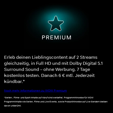
Erleb deinen Lieblingscontent auf 2 Streams
gleichzeitig, in Full HD und mit Dolby Digital 5.1
Surround Sound – ohne Werbung. 7 Tage
kostenlos testen. Danach 6 € mtl. Jederzeit
kündbar.*
Noch mehr Informationen zu WOW Premium
*Serien-, Filme- und Sport-Inhalte auf Abruf sind werbefrei. Programmhinweise für WOW
Programminhalte wie Serien, Filme und Live-Events, sowie Produkthinweise auf Live-Sendern bleiben
davon unberührt.