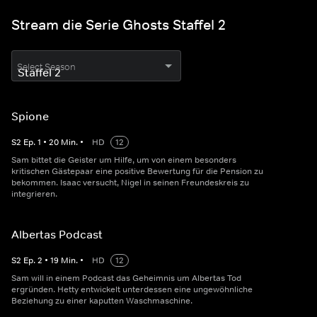
Stream die Serie Ghosts Staffel 2
Select Season
Spione
S
2
Ep.
1
•
20
Min.
•
HD
12
Sam bittet die Geister um Hilfe, um von einem besonders
kritischen Gästepaar eine positive Bewertung für die Pension zu
bekommen. Isaac versucht, Nigel in seinen Freundeskreis zu
integrieren.
Albertas Podcast
S
2
Ep.
2
•
19
Min.
•
HD
12
Sam will in einem Podcast das Geheimnis um Albertas Tod
ergründen. Hetty entwickelt unterdessen eine ungewöhnliche
Beziehung zu einer kaputten Waschmaschine.