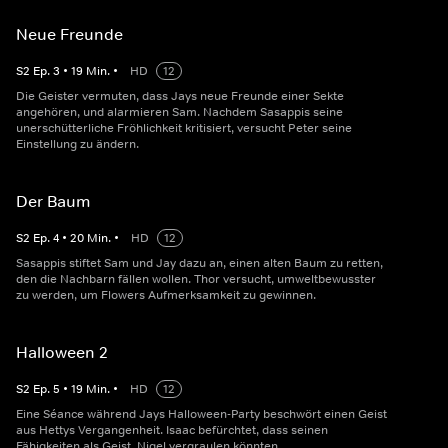
Neue Freunde
S
2
Ep.
3
•
19
Min.
•
HD
12
Die Geister vermuten, dass Jays neue Freunde einer Sekte
angehören, und alarmieren Sam. Nachdem Sasappis seine
unerschütterliche Fröhlichkeit kritisiert, versucht Peter seine
Einstellung zu ändern.
Der Baum
S
2
Ep.
4
•
20
Min.
•
HD
12
Sasappis stiftet Sam und Jay dazu an, einen alten Baum zu retten,
den die Nachbarn fällen wollen. Thor versucht, umweltbewusster
zu werden, um Flowers Aufmerksamkeit zu gewinnen.
Halloween 2
S
2
Ep.
5
•
19
Min.
•
HD
12
Eine Séance während Jays Halloween-Party beschwört einen Geist
aus Hettys Vergangenheit. Isaac befürchtet, dass seinen
Fähigkeiten als Geist, Nigel vergraulen könnten.