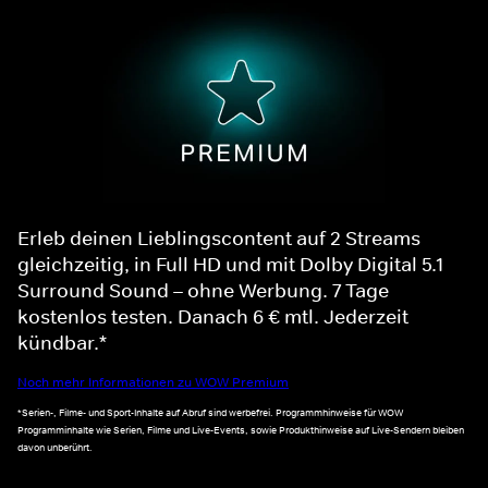
Erleb deinen Lieblingscontent auf 2 Streams
gleichzeitig, in Full HD und mit Dolby Digital 5.1
Surround Sound – ohne Werbung. 7 Tage
kostenlos testen. Danach 6 € mtl. Jederzeit
kündbar.*
Noch mehr Informationen zu WOW Premium
*Serien-, Filme- und Sport-Inhalte auf Abruf sind werbefrei. Programmhinweise für WOW
Programminhalte wie Serien, Filme und Live-Events, sowie Produkthinweise auf Live-Sendern bleiben
davon unberührt.