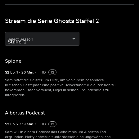
Stream die Serie Ghosts Staffel 2
Select Season
Spione
S
2
Ep.
1
•
20
Min.
•
HD
12
Sam bittet die Geister um Hilfe, um von einem besonders
kritischen Gästepaar eine positive Bewertung für die Pension zu
bekommen. Isaac versucht, Nigel in seinen Freundeskreis zu
integrieren.
Albertas Podcast
S
2
Ep.
2
•
19
Min.
•
HD
12
Sam will in einem Podcast das Geheimnis um Albertas Tod
ergründen. Hetty entwickelt unterdessen eine ungewöhnliche