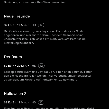
Beziehung zu einer kaputten Waschmaschine.
Neue Freunde
S
2
Ep.
3
•
19
Min.
•
HD
12
Die Geister vermuten, dass Jays neue Freunde einer Sekte
angehören, und alarmieren Sam. Nachdem Sasappis seine
unerschütterliche Fröhlichkeit kritisiert, versucht Peter seine
Einstellung zu ändern.
Der Baum
S
2
Ep.
4
•
20
Min.
•
HD
12
Sasappis stiftet Sam und Jay dazu an, einen alten Baum zu retten,
den die Nachbarn fällen wollen. Thor versucht, umweltbewusster
zu werden, um Flowers Aufmerksamkeit zu gewinnen.
Halloween 2
S
2
Ep.
5
•
19
Min.
•
HD
12
Eine Séance während Jays Halloween-Party beschwört einen Geist