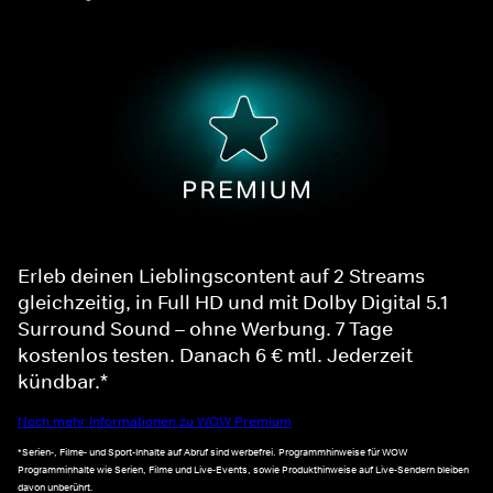
Erleb deinen Lieblingscontent auf 2 Streams
gleichzeitig, in Full HD und mit Dolby Digital 5.1
Surround Sound – ohne Werbung. 7 Tage
kostenlos testen. Danach 6 € mtl. Jederzeit
kündbar.*
Noch mehr Informationen zu WOW Premium
*Serien-, Filme- und Sport-Inhalte auf Abruf sind werbefrei. Programmhinweise für WOW
Programminhalte wie Serien, Filme und Live-Events, sowie Produkthinweise auf Live-Sendern bleiben
davon unberührt.