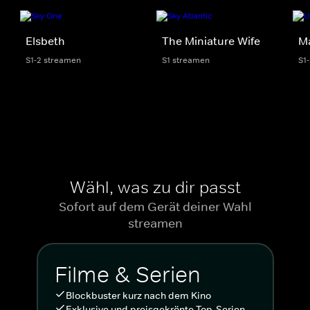
Elsbeth
The Miniature Wife
M
S1-2 streamen
S1 streamen
S1
Wähl, was zu dir passt
Sofort auf dem Gerät deiner Wahl
streamen
Filme & Serien
Blockbuster kurz nach dem Kino
Exklusive und preisgekrönte Top-Serien