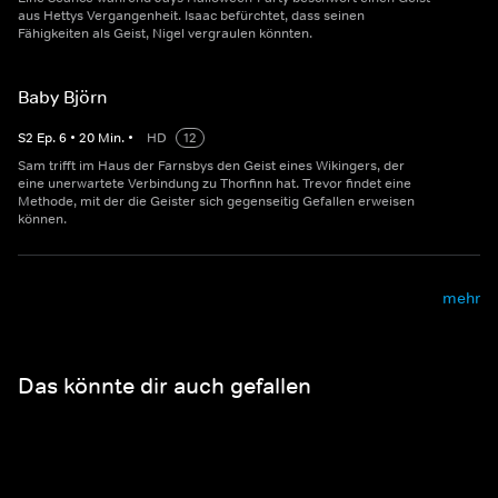
aus Hettys Vergangenheit. Isaac befürchtet, dass seinen
Fähigkeiten als Geist, Nigel vergraulen könnten.
Baby Björn
S
2
Ep.
6
•
20
Min.
•
HD
12
Sam trifft im Haus der Farnsbys den Geist eines Wikingers, der
eine unerwartete Verbindung zu Thorfinn hat. Trevor findet eine
Methode, mit der die Geister sich gegenseitig Gefallen erweisen
können.
mehr
Das könnte dir auch gefallen