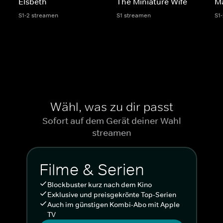
Elsbeth
The Miniature Wife
M
S1-2 streamen
S1 streamen
S1
Wähl, was zu dir passt
Sofort auf dem Gerät deiner Wahl
streamen
Filme & Serien
Blockbuster kurz nach dem Kino
Exklusive und preisgekrönte Top-Serien
Auch im günstigen Kombi-Abo mit Apple
TV