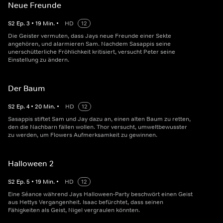
Neue Freunde
S
2
Ep.
3
•
19
Min.
•
HD
12
Die Geister vermuten, dass Jays neue Freunde einer Sekte
angehören, und alarmieren Sam. Nachdem Sasappis seine
unerschütterliche Fröhlichkeit kritisiert, versucht Peter seine
Einstellung zu ändern.
Der Baum
S
2
Ep.
4
•
20
Min.
•
HD
12
Sasappis stiftet Sam und Jay dazu an, einen alten Baum zu retten,
den die Nachbarn fällen wollen. Thor versucht, umweltbewusster
zu werden, um Flowers Aufmerksamkeit zu gewinnen.
Halloween 2
S
2
Ep.
5
•
19
Min.
•
HD
12
Eine Séance während Jays Halloween-Party beschwört einen Geist
aus Hettys Vergangenheit. Isaac befürchtet, dass seinen
Fähigkeiten als Geist, Nigel vergraulen könnten.