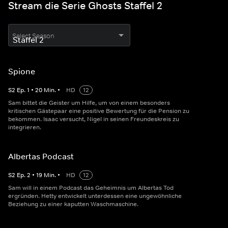
Stream die Serie Ghosts Staffel 2
Select Season
Spione
S
2
Ep.
1
•
20
Min.
•
HD
12
Sam bittet die Geister um Hilfe, um von einem besonders
kritischen Gästepaar eine positive Bewertung für die Pension zu
bekommen. Isaac versucht, Nigel in seinen Freundeskreis zu
integrieren.
Albertas Podcast
S
2
Ep.
2
•
19
Min.
•
HD
12
Sam will in einem Podcast das Geheimnis um Albertas Tod
ergründen. Hetty entwickelt unterdessen eine ungewöhnliche
Beziehung zu einer kaputten Waschmaschine.