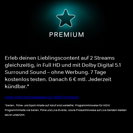
Erleb deinen Lieblingscontent auf 2 Streams
gleichzeitig, in Full HD und mit Dolby Digital 5.1
Surround Sound – ohne Werbung. 7 Tage
kostenlos testen. Danach 6 € mtl. Jederzeit
kündbar.*
Noch mehr Informationen zu WOW Premium
*Serien-, Filme- und Sport-Inhalte auf Abruf sind werbefrei. Programmhinweise für WOW
Programminhalte wie Serien, Filme und Live-Events, sowie Produkthinweise auf Live-Sendern bleiben
davon unberührt.