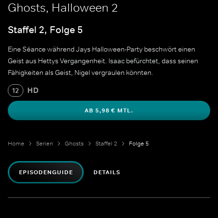
Ghosts, Halloween 2
Staffel 2, Folge 5
Eine Séance während Jays Halloween-Party beschwört einen
Geist aus Hettys Vergangenheit. Isaac befürchtet, dass seinen
Fähigkeiten als Geist, Nigel vergraulen könnten.
HD
12
AB 5,98 € MTL.
Home
Serien
Ghosts
Staffel 2
Folge 5
EPISODENGUIDE
DETAILS