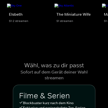
Elsbeth
The Miniature Wife
M
S1-2 streamen
S1 streamen
S1
Wähl, was zu dir passt
Sofort auf dem Gerät deiner Wahl
streamen
Filme & Serien
Blockbuster kurz nach dem Kino
Exklusive und preisgekrönte Top-Serien