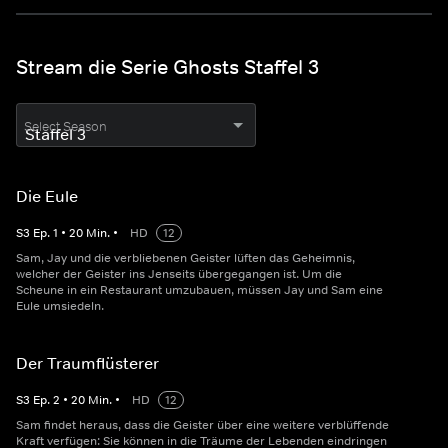
Stream die Serie Ghosts Staffel 3
Select Season
Die Eule
S
3
Ep.
1
•
20
Min.
•
HD
12
Sam, Jay und die verbliebenen Geister lüften das Geheimnis,
welcher der Geister ins Jenseits übergegangen ist. Um die
Scheune in ein Restaurant umzubauen, müssen Jay und Sam eine
Eule umsiedeln.
Der Traumflüsterer
S
3
Ep.
2
•
20
Min.
•
HD
12
Sam findet heraus, dass die Geister über eine weitere verblüffende
Kraft verfügen: Sie können in die Träume der Lebenden eindringen