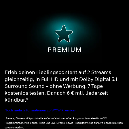
Erleb deinen Lieblingscontent auf 2 Streams
gleichzeitig, in Full HD und mit Dolby Digital 5.1
Surround Sound – ohne Werbung. 7 Tage
kostenlos testen. Danach 6 € mtl. Jederzeit
kündbar.*
Noch mehr Informationen zu WOW Premium
*Serien-, Filme- und Sport-Inhalte auf Abruf sind werbefrei. Programmhinweise für WOW
Programminhalte wie Serien, Filme und Live-Events, sowie Produkthinweise auf Live-Sendern bleiben
davon unberührt.