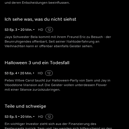
und deren Entscheidungen beeinflussen.
Ich sehe was, was du nicht siehst
S
3
Ep.
3
•
20
Min.
•
HD
12
Jays Schwester Bela kommt mit ihrem Freund Eric zu Besuch - der
Beunruhigendes offenbart. Seit seiner Nahtoderfahrung an
Weihnachten kann er offenbar ebenfalls Geister sehen.
Halloween 3 und ein Todesfall
S
3
Ep.
4
•
20
Min.
•
HD
12
Petes Witwe Carol taucht zur Halloween-Party von Sam und Jay in
Woodstone Mansion auf. Die Geister wollen unterdessen Flower
mit einer Séance zurückzubringen.
Teile und schweige
S
3
Ep.
5
•
20
Min.
•
HD
12
Ein wichtiger Investor zieht sich aus der Finanzierung des
Restaurants zurück. Sam und Jay wenden sich hilfesuchend an den