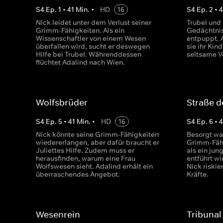
S
4
Ep.
1
•
41
Min.
•
HD
16
S
4
Ep.
2
•
4
Nick leidet unter dem Verlust seiner
Trubel und
Grimm-Fähigkeiten. Als ein
Gedächtnis
Wissenschaftler von einem Wesen
entpuppt. A
überfallen wird, sucht er deswegen
sie ihr Kin
Hilfe bei Trubel. Währenddessen
seltsame V
flüchtet Adalind nach Wien.
Wolfsbrüder
Straße d
S
4
Ep.
5
•
41
Min.
•
HD
16
S
4
Ep.
6
•
4
Nick könnte seine Grimm-Fähigkeiten
Besorgt war
wiedererlangen, aber dafür braucht er
Grimm-Fähi
Juliettes Hilfe. Zudem muss er
als ein ju
herausfinden, warum eine Frau
entführt wi
Wolfswesen sieht. Adalind erhält ein
Nick riskie
überraschendes Angebot.
Kräfte.
Wesenrein
Tribunal