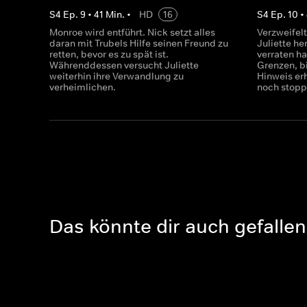
S
4
Ep.
9
•
41
Min.
•
HD
16
S
4
Ep.
10
•
Monroe wird entführt. Nick setzt alles
Verzweifel
daran mit Trubels Hilfe seinen Freund zu
Juliette h
retten, bevor es zu spät ist.
verraten h
Währenddessen versucht Juliette
Grenzen, b
weiterhin ihre Verwandlung zu
Hinweis erh
verheimlichen.
noch stop
Das könnte dir auch gefallen