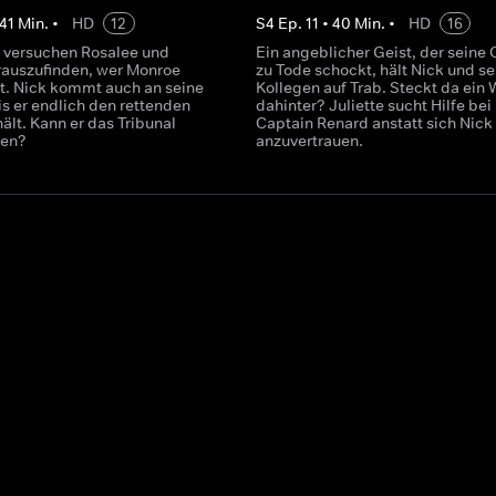
41
Min.
•
HD
12
S
4
Ep.
11
•
40
Min.
•
HD
16
t versuchen Rosalee und
Ein angeblicher Geist, der seine 
erauszufinden, wer Monroe
zu Tode schockt, hält Nick und se
at. Nick kommt auch an seine
Kollegen auf Trab. Steckt da ein
is er endlich den rettenden
dahinter? Juliette sucht Hilfe bei
ält. Kann er das Tribunal
Captain Renard anstatt sich Nick
pen?
anzuvertrauen.