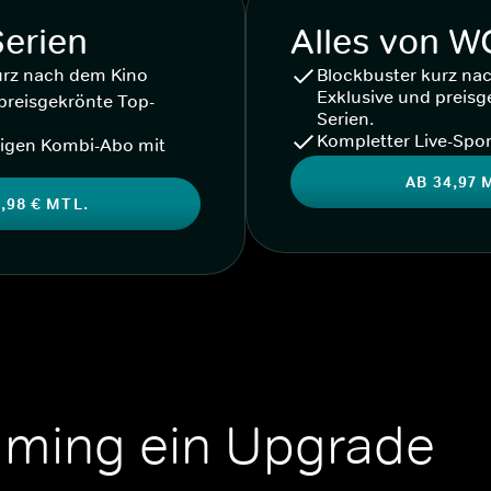
Serien
Alles von 
urz nach dem Kino
Blockbuster kurz na
Exklusive und preisg
preisgekrönte Top-
Serien.
Kompletter Live-Spor
igen Kombi-Abo mit
AB 34,97 
,98 € MTL.
aming ein Upgrade