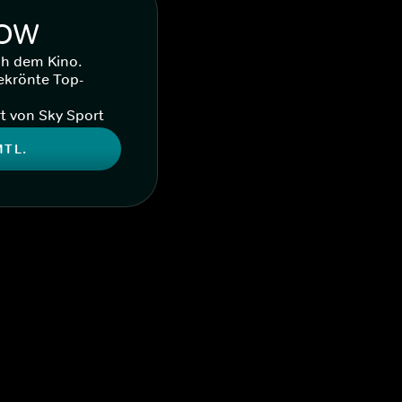
WOW
ch dem Kino.
ekrönte Top-
t von Sky Sport
MTL.