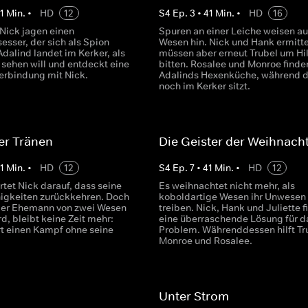
1
Min.
•
HD
12
S
4
Ep.
3
•
41
Min.
•
HD
16
 Nick jagen einen
Spuren an einer Leiche weisen au
esser, der sich als Spion
Wesen hin. Nick und Hank ermitte
dalind landet im Kerker, als
müssen aber erneut Trubel um Hil
d sehen will und entdeckt eine
bitten. Rosalee und Monroe finde
erbindung mit Nick.
Adalinds Hexenküche, während d
noch im Kerker sitzt.
er Tränen
Die Geister der Weihnach
1
Min.
•
HD
12
S
4
Ep.
7
•
41
Min.
•
HD
12
tet Nick darauf, dass seine
Es weihnachtet nicht mehr, als
gkeiten zurückkehren. Doch
koboldartige Wesen ihr Unwesen
nger Ehemann von zwei Wesen
treiben. Nick, Hank und Juliette 
rd, bleibt keine Zeit mehr:
eine überraschende Lösung für d
rt einen Kampf ohne seine
Problem. Währenddessen hilft Tr
Monroe und Rosalee.
Unter Strom