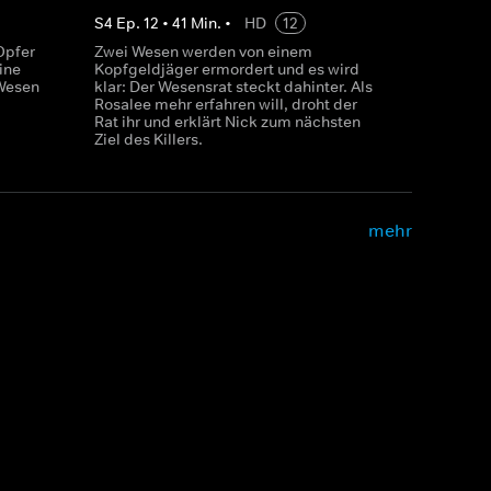
S
4
Ep.
12
•
41
Min.
•
HD
12
Opfer
Zwei Wesen werden von einem
ine
Kopfgeldjäger ermordert und es wird
 Wesen
klar: Der Wesensrat steckt dahinter. Als
Rosalee mehr erfahren will, droht der
Rat ihr und erklärt Nick zum nächsten
Ziel des Killers.
mehr