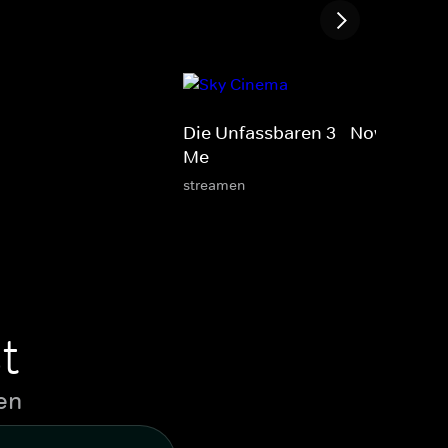
Die Unfassbaren 3 - Now You S
Me
streamen
t
en