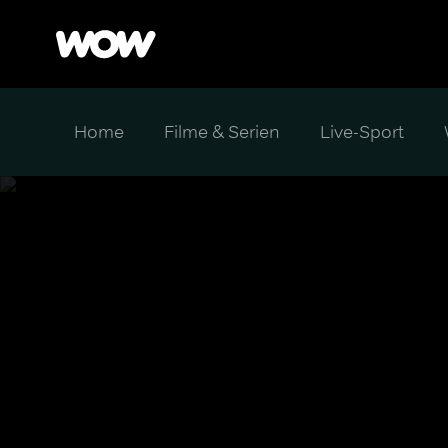
Home
Filme & Serien
Live-Sport