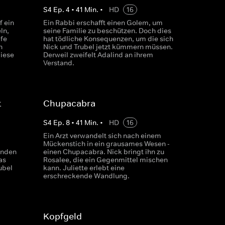
S
4
Ep.
4
•
41
Min.
•
HD
16
f ein
Ein Rabbi erschafft einen Golem, um
ln,
seine Familie zu beschützen. Doch dies
fe
hat tödliche Konsequenzen, um die sich
n
Nick und Trubel jetzt kümmern müssen.
iese
Derweil zweifelt Adalind an ihrem
Verstand.
t
Chupacabra
S
4
Ep.
8
•
41
Min.
•
HD
16
Ein Arzt verwandelt sich nach einem
Mückenstich in ein grausames Wesen -
finden
einen Chupacabra. Nick bringt ihn zu
as
Rosalee, die ein Gegenmittel mischen
ubel
kann. Juliette erlebt eine
erschreckende Wandlung.
Kopfgeld