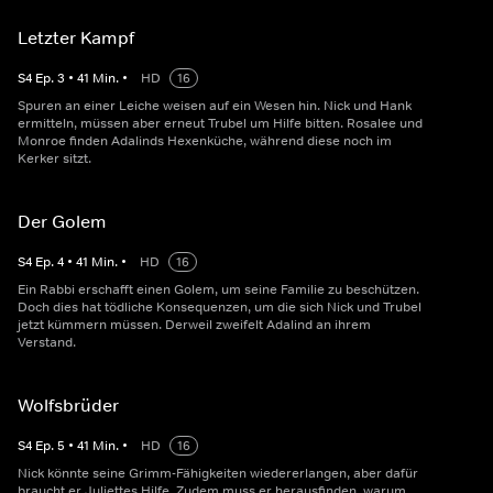
Letzter Kampf
S
4
Ep.
3
•
41
Min.
•
HD
16
Spuren an einer Leiche weisen auf ein Wesen hin. Nick und Hank
ermitteln, müssen aber erneut Trubel um Hilfe bitten. Rosalee und
Monroe finden Adalinds Hexenküche, während diese noch im
Kerker sitzt.
Der Golem
S
4
Ep.
4
•
41
Min.
•
HD
16
Ein Rabbi erschafft einen Golem, um seine Familie zu beschützen.
Doch dies hat tödliche Konsequenzen, um die sich Nick und Trubel
jetzt kümmern müssen. Derweil zweifelt Adalind an ihrem
Verstand.
Wolfsbrüder
S
4
Ep.
5
•
41
Min.
•
HD
16
Nick könnte seine Grimm-Fähigkeiten wiedererlangen, aber dafür
braucht er Juliettes Hilfe. Zudem muss er herausfinden, warum