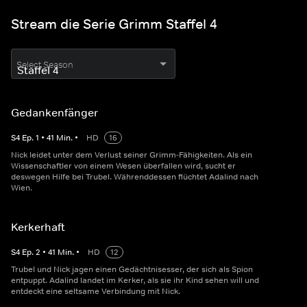
Stream die Serie Grimm Staffel 4
Select Season
Gedankenfänger
S
4
Ep.
1
•
41
Min.
•
HD
16
Nick leidet unter dem Verlust seiner Grimm-Fähigkeiten. Als ein
Wissenschaftler von einem Wesen überfallen wird, sucht er
deswegen Hilfe bei Trubel. Währenddessen flüchtet Adalind nach
Wien.
Kerkerhaft
S
4
Ep.
2
•
41
Min.
•
HD
12
Trubel und Nick jagen einen Gedächtnisesser, der sich als Spion
entpuppt. Adalind landet im Kerker, als sie ihr Kind sehen will und
entdeckt eine seltsame Verbindung mit Nick.