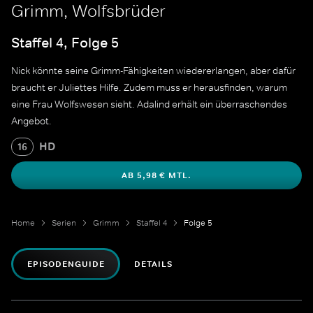
Grimm, Wolfsbrüder
Staffel 4, Folge 5
Nick könnte seine Grimm-Fähigkeiten wiedererlangen, aber dafür
braucht er Juliettes Hilfe. Zudem muss er herausfinden, warum
eine Frau Wolfswesen sieht. Adalind erhält ein überraschendes
Angebot.
HD
16
AB 5,98 € MTL.
Home
Serien
Grimm
Staffel 4
Folge 5
EPISODENGUIDE
DETAILS