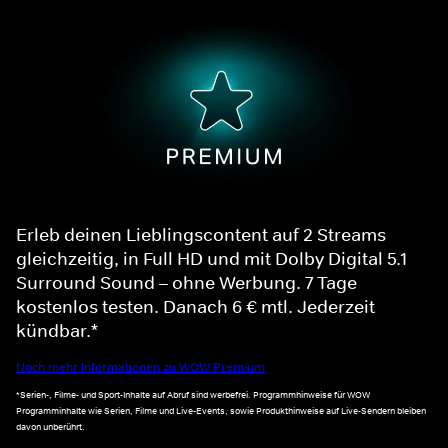
Erleb deinen Lieblingscontent auf 2 Streams
gleichzeitig, in Full HD und mit Dolby Digital 5.1
Surround Sound – ohne Werbung. 7 Tage
kostenlos testen. Danach 6 € mtl. Jederzeit
kündbar.*
Noch mehr Informationen zu WOW Premium
*Serien-, Filme- und Sport-Inhalte auf Abruf sind werbefrei. Programmhinweise für WOW
Programminhalte wie Serien, Filme und Live-Events, sowie Produkthinweise auf Live-Sendern bleiben
davon unberührt.