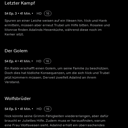
Letzter Kampf
S
4
Ep.
3
•
41
Min.
•
HD
16
Spuren an einer Leiche weisen auf ein Wesen hin. Nick und Hank
ermitteln, müssen aber erneut Trubel um Hilfe bitten. Rosalee und
Monroe finden Adalinds Hexenküche, während diese noch im
Kerker sitzt.
Der Golem
S
4
Ep.
4
•
41
Min.
•
HD
16
Ein Rabbi erschafft einen Golem, um seine Familie zu beschützen.
Doch dies hat tödliche Konsequenzen, um die sich Nick und Trubel
jetzt kümmern müssen. Derweil zweifelt Adalind an ihrem
Verstand.
Wolfsbrüder
S
4
Ep.
5
•
41
Min.
•
HD
16
Nick könnte seine Grimm-Fähigkeiten wiedererlangen, aber dafür
braucht er Juliettes Hilfe. Zudem muss er herausfinden, warum
eine Frau Wolfswesen sieht. Adalind erhält ein überraschendes