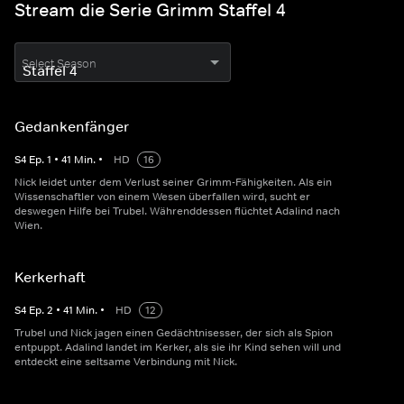
Stream die Serie Grimm Staffel 4
Select Season
Gedankenfänger
S
4
Ep.
1
•
41
Min.
•
HD
16
Nick leidet unter dem Verlust seiner Grimm-Fähigkeiten. Als ein
Wissenschaftler von einem Wesen überfallen wird, sucht er
deswegen Hilfe bei Trubel. Währenddessen flüchtet Adalind nach
Wien.
Kerkerhaft
S
4
Ep.
2
•
41
Min.
•
HD
12
Trubel und Nick jagen einen Gedächtnisesser, der sich als Spion
entpuppt. Adalind landet im Kerker, als sie ihr Kind sehen will und
entdeckt eine seltsame Verbindung mit Nick.