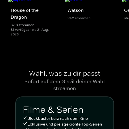
House of the
Watson
Os
Dragon
S1-2 streamen
st
S2-3 streamen
S1 verfügbar bis 21 Aug.
2026
Wähl, was zu dir passt
Sofort auf dem Gerät deiner Wahl
streamen
Filme & Serien
Blockbuster kurz nach dem Kino
Exklusive und preisgekrönte Top-Serien