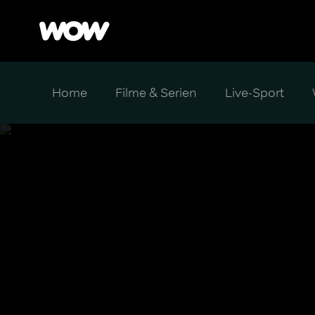
Home
Filme & Serien
Live-Sport