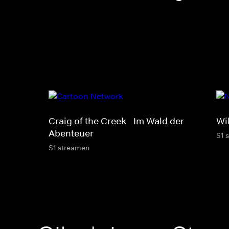
Craig of the Creek - Im Wald der
Wi
Abenteuer
S1 
S1 streamen