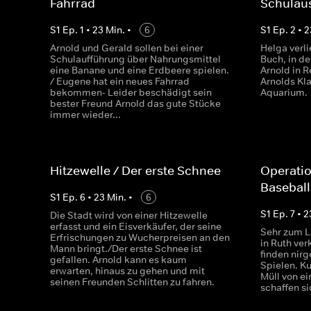
Fahrrad
Schulau
S
1
Ep.
1
•
23
Min.
•
6
S
1
Ep.
2
•
2
Arnold und Gerald sollen bei einer
Helga verli
Schulaufführung über Nahrungsmittel
Buch, in de
eine Banane und eine Erdbeere spielen.
Arnold in R
/ Eugene hat ein neues Fahrrad
Arnolds Kl
bekommen- Leider beschädigt sein
Aquarium.
bester Freund Arnold das gute Stücke
immer wieder...
Hitzewelle / Der erste Schnee
Operatio
Baseball
S
1
Ep.
6
•
23
Min.
•
6
S
1
Ep.
7
•
2
Die Stadt wird von einer Hitzewelle
erfasst und ein Eisverkäufer, der seine
Sehr zum L
Erfrischungen zu Wucherpreisen an den
in Ruth ver
Mann bringt./Der erste Schnee ist
finden nir
gefallen. Arnold kann es kaum
Spielen. K
erwarten, hinaus zu gehen und mit
Müll von e
seinen Freunden Schlitten zu fahren.
schaffen si