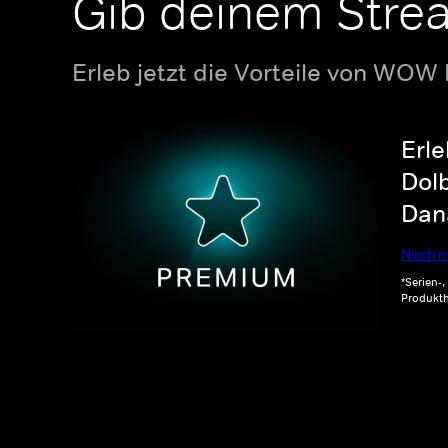
Gib deinem Stre
Erleb jetzt die Vorteile von WOW
Erle
Dolb
Dana
Noch m
*Serien-
Produkth