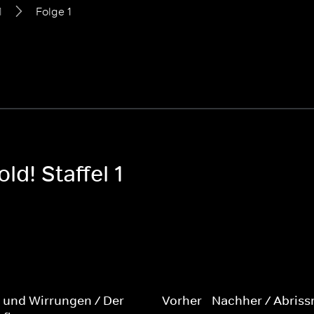
1
Folge 1
ld! Staffel 1
 und Wirrungen / Der
Vorher - Nachher / Abrissr