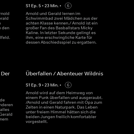
S
1
Ep.
5
•
23
Min.
•
6
rnold
Arnold und Gerald lernen im
erald
Schwimmbad zwei Mädchen aus der
m
achten Klasse kennen./ Arnold ist ein
e den
großer Fan des Basballstars Micky
Kaline. In letzter Sekunde gelingt es
lfeld.
ihm, eine erschwingliche Karte für
dessen Abschiedsspiel zu ergattern.
 Der
Überfallen / Abenteuer Wildnis
S
1
Ep.
9
•
23
Min.
•
6
Arnold wird auf dem Heimweg von
einem Punk überfallen und ausgeraubt.
nde
/Arnold und Gerald fahren mit Opa zum
nderen
Zelten in einen Naturpark. Das Leben
alles
unter freiem Himmel hätten sich die
 Gerald
beiden Jungen freilich komfortabler
inem
vorgestellt.