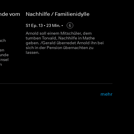
ende vom
Nachhilfe / Familienidylle
S
1
Ep.
13
•
23
Min.
•
6
Arnold soll einem Mitschüler, dem
tumben Torvald, Nachhilfe in Mathe
uch
geben. /Gerald überredet Arnold ihn bei
sich in der Pension übernachten zu
en
lassen.
eunde
insel
n
mehr