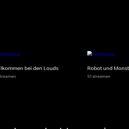
llkommen bei den Louds
Robot und Monst
streamen
S1 streamen