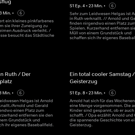
sflug
S
1
Ep.
4
•
23
Min.
•
6
3
Min.
•
6
Sehr zum Leidwesen Helgas ist A
in Ruth verknallt. // Arnold und G
ert ein kleines pinkfarbenes
finden nirgendwo einen Platz zu
m sie ihrer Zuneigung zu
Spielen. Kurzerhand entfernen si
eimen Ausdruck verleiht. /
Müll von einem Grundstück und
asse besucht das Städtische
schaffen sich ihr eigenes Basebal
n Ruth / Der
Ein total cooler Samstag /
platz
Geisterzug
3
Min.
•
6
S
1
Ep.
8
•
23
Min.
•
6
eidwesen Helgas ist Arnold
Arnold hat sich für das Wochene
knallt./Arnold und Gerald
eine Menge vorgenommen. Die a
gendwo einen Platz zum
Kinder sind gespannt, ob er auch 
urzerhand entfernen sie den
schafft. / Opa erzählt Arnold und
inem Grundstück und
die spannende Geschichte von e
ch ihr eigenes Baseballfeld.
Geisterzug.