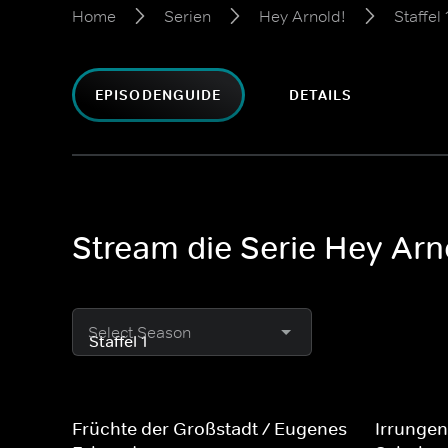
Home
Serien
Hey Arnold!
Staffel 
EPISODENGUIDE
DETAILS
Stream die Serie Hey Arno
Select Season
Früchte der Großstadt / Eugenes
Irrungen