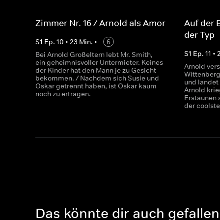
Zimmer Nr. 16 / Arnold als Amor
Auf der 
der Typ
S
1
Ep.
10
•
23
Min.
•
6
S
1
Ep.
11
•
Bei Arnold Großeltern lebt Mr. Smith,
ein geheimnisvoller Untermieter. Keines
Arnold ver
der Kinder hat den Mann je zu Gesicht
Wittenberg
bekommen. / Nachdem sich Susie und
und landet
Oskar getrennt haben, ist Oskar kaum
Arnold krie
noch zu ertragen.
Erstaunen a
der coolste
Das könnte dir auch gefallen