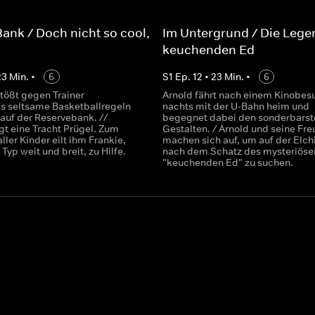
Bank / Doch nicht so cool,
Im Untergrund / Die Leg
keuchenden Ed
23
Min.
•
6
S
1
Ep.
12
•
23
Min.
•
6
stößt gegen Trainer
Arnold fährt nach einem Kinobes
s seltsame Basketballregeln
nachts mit der U-Bahn heim und
 auf der Reservebank. //
begegnet dabei den sonderbarst
gt eine Tracht Prügel. Zum
Gestalten. / Arnold und seine Fr
ller Kinder eilt ihm Frankie,
machen sich auf, um auf der Elch
 Typ weit und breit, zu Hilfe.
nach dem Schatz des mysteriöse
"keuchenden Ed" zu suchen.