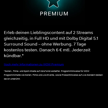
Erleb deinen Lieblingscontent auf 2 Streams
gleichzeitig, in Full HD und mit Dolby Digital 5.1
Surround Sound – ohne Werbung. 7 Tage
kostenlos testen. Danach 6 € mtl. Jederzeit
kündbar.*
Noch mehr Informationen zu WOW Premium
*Serien-, Filme- und Sport-Inhalte auf Abruf sind werbefrei. Programmhinweise für WOW
Programminhalte wie Serien, Filme und Live-Events, sowie Produkthinweise auf Live-Sendern bleiben
davon unberührt.