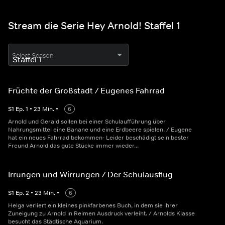
Stream die Serie Hey Arnold! Staffel 1
Select Season
Früchte der Großstadt / Eugenes Fahrrad
S
1
Ep.
1
•
23
Min.
•
6
Arnold und Gerald sollen bei einer Schulaufführung über
Nahrungsmittel eine Banane und eine Erdbeere spielen. / Eugene
hat ein neues Fahrrad bekommen- Leider beschädigt sein bester
Freund Arnold das gute Stücke immer wieder...
Irrungen und Wirrungen / Der Schulausflug
S
1
Ep.
2
•
23
Min.
•
6
Helga verliert ein kleines pinkfarbenes Buch, in dem sie ihrer
Zuneigung zu Arnold in Reimen Ausdruck verleiht. / Arnolds Klasse
besucht das Städtische Aquarium.