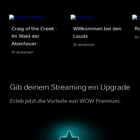
Craig of the Creek -
Willkommen bei den
R
Im Wald der
Louds
S1
Abenteuer
S1 streamen
S1 streamen
Gib deinem Streaming ein Upgrade
Erleb jetzt die Vorteile von WOW Premium.