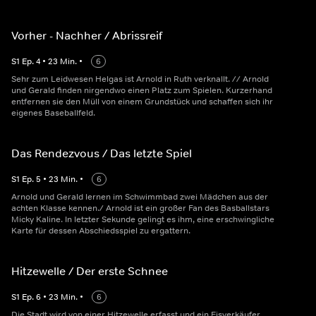
Vorher - Nachher / Abrissreif
S
1
Ep.
4
•
23
Min.
•
6
Sehr zum Leidwesen Helgas ist Arnold in Ruth verknallt. // Arnold
und Gerald finden nirgendwo einen Platz zum Spielen. Kurzerhand
entfernen sie den Müll von einem Grundstück und schaffen sich ihr
eigenes Baseballfeld.
Das Rendezvous / Das letzte Spiel
S
1
Ep.
5
•
23
Min.
•
6
Arnold und Gerald lernen im Schwimmbad zwei Mädchen aus der
achten Klasse kennen./ Arnold ist ein großer Fan des Basballstars
Micky Kaline. In letzter Sekunde gelingt es ihm, eine erschwingliche
Karte für dessen Abschiedsspiel zu ergattern.
Hitzewelle / Der erste Schnee
S
1
Ep.
6
•
23
Min.
•
6
Die Stadt wird von einer Hitzewelle erfasst und ein Eisverkäufer,