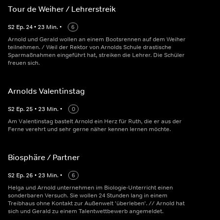
Tour de Weiher / Lehrerstreik
S
2
Ep.
24
•
23
Min.
•
6
Arnold und Gerald wollen an einem Bootsrennen auf dem Weiher
teilnehmen. / Weil der Rektor von Arnolds Schule drastische
Sparmaßnahmen eingeführt hat, streiken die Lehrer. Die Schüler
freuen sich.
Arnolds Valentinstag
S
2
Ep.
25
•
23
Min.
•
0
Am Valentinstag bastelt Arnold ein Herz für Ruth, die er aus der
Ferne verehrt und sehr gerne näher kennen lernen möchte.
Biosphäre / Partner
S
2
Ep.
26
•
23
Min.
•
6
Helga und Arnold unternehmen im Biologie-Unterricht einen
sonderbaren Versuch. Sie wollen 24 Stunden lang in einem
Treibhaus ohne Kontakt zur Außenwelt 'überleben'. // Arnold hat
sich und Gerald zu einem Talentwettbewerb angemeldet.