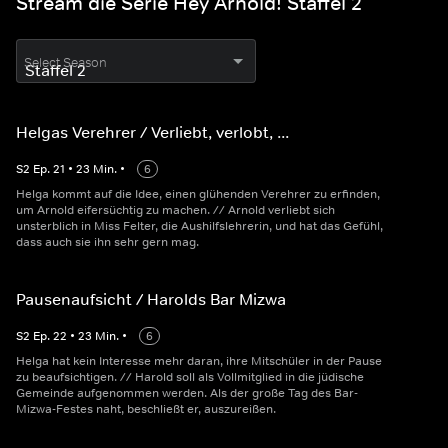
Stream die Serie Hey Arnold! Staffel 2
Select Season
Helgas Verehrer / Verliebt, verlobt, ...
S
2
Ep.
21
•
23
Min.
•
6
Helga kommt auf die Idee, einen glühenden Verehrer zu erfinden,
um Arnold eifersüchtig zu machen. // Arnold verliebt sich
unsterblich in Miss Felter, die Aushilfslehrerin, und hat das Gefühl,
dass auch sie ihn sehr gern mag.
Pausenaufsicht / Harolds Bar Mizwa
S
2
Ep.
22
•
23
Min.
•
6
Helga hat kein Interesse mehr daran, ihre Mitschüler in der Pause
zu beaufsichtigen. // Harold soll als Vollmitglied in die jüdische
Gemeinde aufgenommen werden. Als der große Tag des Bar-
Mizwa-Festes naht, beschließt er, auszureißen.