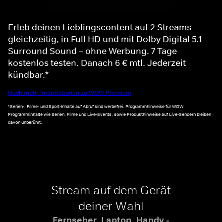
Erleb deinen Lieblingscontent auf 2 Streams
gleichzeitig, in Full HD und mit Dolby Digital 5.1
Surround Sound – ohne Werbung. 7 Tage
kostenlos testen. Danach 6 € mtl. Jederzeit
kündbar.*
Noch mehr Informationen zu WOW Premium
*Serien-, Filme- und Sport-Inhalte auf Abruf sind werbefrei. Programmhinweise für WOW
Programminhalte wie Serien, Filme und Live-Events, sowie Produkthinweise auf Live-Sendern bleiben
davon unberührt.
Stream auf dem Gerät
deiner Wahl
Fernseher, Laptop, Handy -