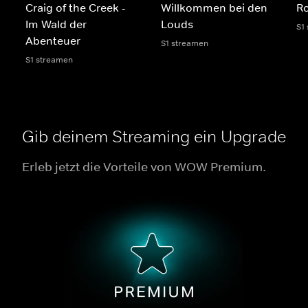
Craig of the Creek -
Willkommen bei den
R
Im Wald der
Louds
S1
Abenteuer
S1 streamen
S1 streamen
Gib deinem Streaming ein Upgrade
Erleb jetzt die Vorteile von WOW Premium.