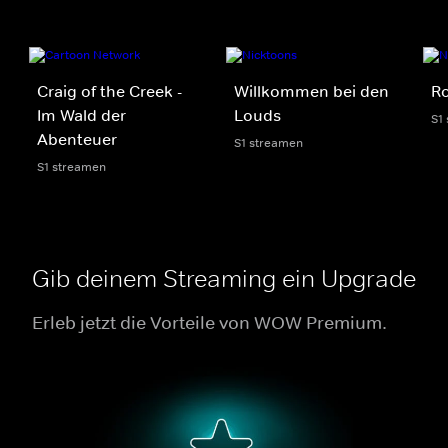
Craig of the Creek -
Willkommen bei den
R
Im Wald der
Louds
S1
Abenteuer
S1 streamen
S1 streamen
Gib deinem Streaming ein Upgrade
Erleb jetzt die Vorteile von WOW Premium.