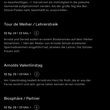
zu beaufsichtigen. // Harold soll als Vollmitglied in die jüdische
Gemeinde aufgenommen werden. Als der große Tag des Bar-
Mizwa-Festes naht, beschließt er, auszureißen.
Tour de Weiher / Lehrerstreik
S
2
Ep.
24
•
23
Min.
•
6
Arnold und Gerald wollen an einem Bootsrennen auf dem Weiher
teilnehmen. / Weil der Rektor von Arnolds Schule drastische
Sparmaßnahmen eingeführt hat, streiken die Lehrer. Die Schüler
freuen sich.
Arnolds Valentinstag
S
2
Ep.
25
•
23
Min.
•
0
Am Valentinstag bastelt Arnold ein Herz für Ruth, die er aus der
Ferne verehrt und sehr gerne näher kennen lernen möchte.
Biosphäre / Partner
S
2
Ep.
26
•
23
Min.
•
6