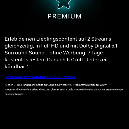
Erleb deinen Lieblingscontent auf 2 Streams
gleichzeitig, in Full HD und mit Dolby Digital 5.1
Surround Sound – ohne Werbung. 7 Tage
kostenlos testen. Danach 6 € mtl. Jederzeit
kündbar.*
Noch mehr Informationen zu WOW Premium
*Serien-, Filme- und Sport-Inhalte auf Abruf sind werbefrei. Programmhinweise für WOW
Programminhalte wie Serien, Filme und Live-Events, sowie Produkthinweise auf Live-Sendern bleiben
davon unberührt.