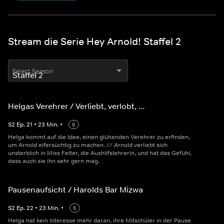
Stream die Serie Hey Arnold! Staffel 2
Select Season
Helgas Verehrer / Verliebt, verlobt, ...
S
2
Ep.
21
•
23
Min.
•
6
Helga kommt auf die Idee, einen glühenden Verehrer zu erfinden,
um Arnold eifersüchtig zu machen. // Arnold verliebt sich
unsterblich in Miss Felter, die Aushilfslehrerin, und hat das Gefühl,
dass auch sie ihn sehr gern mag.
Pausenaufsicht / Harolds Bar Mizwa
S
2
Ep.
22
•
23
Min.
•
6
Helga hat kein Interesse mehr daran, ihre Mitschüler in der Pause