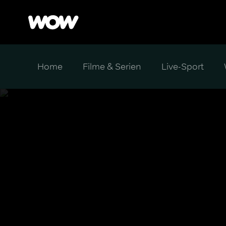
Home
Filme & Serien
Live-Sport