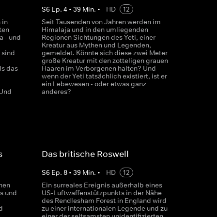
S
6
Ep.
4
•
39
Min.
•
HD
12
 in
Seit Tausenden von Jahren werden im
ten
Himalaja und in den umliegenden
a - und
Regionen Sichtungen des Yeti, einer
Kreatur aus Mythen und Legenden,
 sind
gemeldet. Könnte sich diese zwei Meter
große Kreatur mit den zotteligen grauen
ls das
Haaren im Verborgenen halten? Und
wenn der Yeti tatsächlich existiert, ist er
ein Lebewesen - oder etwas ganz
 Und
anderes?
s
Das britische Roswell
S
6
Ep.
8
•
39
Min.
•
HD
12
onen
Ein surreales Ereignis außerhalb eines
es und
US-Luftwaffenstützpunkts in der Nähe
des Rendlesham Forest in England wird
d
zu einer internationalen Legende und zu
einer der seltsamsten unidentifizierten