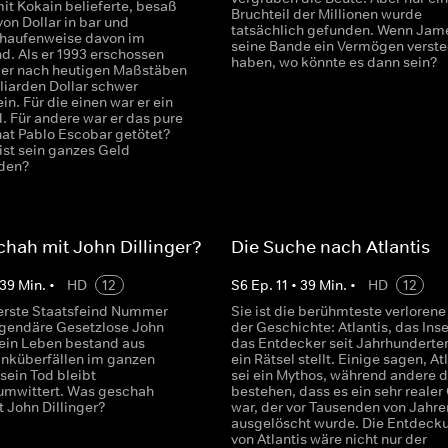
it Kokain belieferte, besaß
Bruchteil der Millionen wurde
von Dollar in bar und
tatsächlich gefunden. Wenn Jam
 haufenweise davon im
seine Bande ein Vermögen verste
d. Als er 1993 erschossen
haben, wo könnte es dann sein?
l er nach heutigen Maßstäben
liarden Dollar schwer
n. Für die einen war er ein
. Für andere war er das pure
hat Pablo Escobar getötet?
ist sein ganzes Geld
den?
hah mit John Dillinger?
Die Suche nach Atlantis
39
Min.
•
HD
12
S
6
Ep.
11
•
39
Min.
•
HD
12
 erste Staatsfeind Nummer
Sie ist die berühmteste verlorene
legendäre Gesetzlose John
der Geschichte: Atlantis, das Inse
Sein Leben bestand aus
das Entdecker seit Jahrhunderten
anküberfällen im ganzen
ein Rätsel stellt. Einige sagen, At
sein Tod bleibt
sei ein Mythos, während andere d
umwittert. Was geschah
bestehen, dass es ein sehr realer 
t John Dillinger?
war, der vor Tausenden von Jahre
ausgelöscht wurde. Die Entdeck
von Atlantis wäre nicht nur der