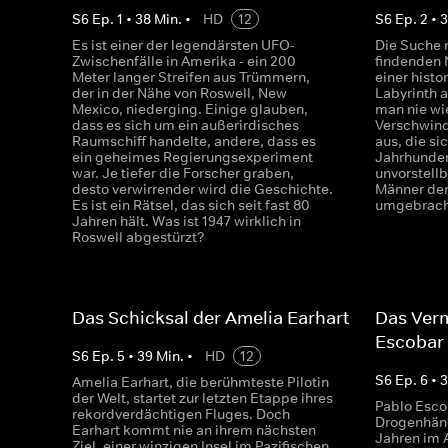
S
6
Ep.
1
•
38
Min.
•
HD
12
S
6
Ep.
2
•
Es ist einer der legendärsten UFO-
Die Suche 
Zwischenfälle in Amerika - ein 200
findenden 
Meter langer Streifen aus Trümmern,
einer histo
der in der Nähe von Roswell, New
Labyrinth a
Mexico, niederging. Einige glauben,
man nie wi
dass es sich um ein außerirdisches
Verschwind
Raumschiff handelte, andere, dass es
aus, die si
ein geheimes Regierungsexperiment
Jahrhunder
war. Je tiefer die Forscher graben,
unvorstellb
desto verwirrender wird die Geschichte.
Männer der
Es ist ein Rätsel, das sich seit fast 80
umgebrac
Jahren hält. Was ist 1947 wirklich in
Roswell abgestürzt?
Das Schicksal der Amelia Earhart
Das Ver
Escobar
S
6
Ep.
5
•
39
Min.
•
HD
12
S
6
Ep.
6
•
Amelia Earhart, die berühmteste Pilotin
der Welt, startet zur letzten Etappe ihres
Pablo Esco
rekordverdächtigen Fluges. Doch
Drogenhänd
Earhart kommt nie an ihrem nächsten
Jahren im 
Ziel, einer winzigen Insel im Pazifischen