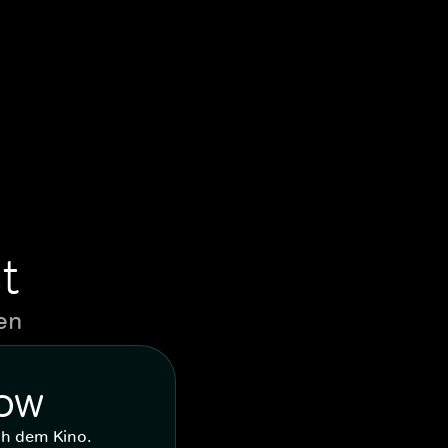
t
en
WOW
ch dem Kino.