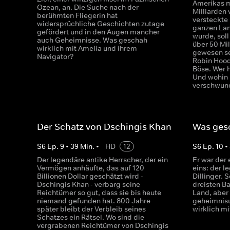
Amerikas m
Ozean, an. Die Suche nach der
Milliarden 
berühmten Fliegerin hat
versteckte
widersprüchliche Geschichten zutage
ganzen Lan
gefördert und in den Augen mancher
wurde, sol
auch Geheimnisse. Was geschah
über 50 Mil
wirklich mit Amelia und ihrem
gewesen sei
Navigator?
Robin Hood
Böse. Wer 
Und wohin 
verschwun
Der Schatz von Dschingis Khan
Was gesc
S
6
Ep.
9
•
39
Min.
•
HD
12
S
6
Ep.
10
•
Der legendäre antike Herrscher, der ein
Er war der
Vermögen anhäufte, das auf 120
eins: der 
Billionen Dollar geschätzt wird -
Dillinger. 
Dschingis Khan - verbarg seine
dreisten B
Reichtümer so gut, dass sie bis heute
Land, aber 
niemand gefunden hat. 800 Jahre
geheimnis
später bleibt der Verbleib seines
wirklich mi
Schatzes ein Rätsel. Wo sind die
vergrabenen Reichtümer von Dschingis