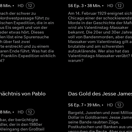
38
Min.
•
HD
12
S
6
Ep.
3
•
38
Min.
•
HD
12
nach der schwer zu
Am 14. Februar 1929 ereignet sich
Nordwestpassage führt zu
Chicago einer der schockierends
rischen Expedition, die in ein
Morde in der Geschichte der Mafi
us Eis segelt und von der
wird als Valentinstag-Massaker
eder etwas hört. Dieses
bekannt. Die 20er und 30er Jahre
en löst eine Spurensuche
voll von Bandenmorden, aber das
ch über fast zwei
Massaker vom Valentinstag gilt a
te erstreckt und zu einem
brutalste und am schwersten
aren Ende führt. Was hat die
aufzuklärende. Wer also hat das
 Franklin-Expedition wirklich
Valentinstags-Massaker verübt?
ht?
warum?
mächtnis von Pablo
Das Gold des Jesse Jame
S
6
Ep.
7
•
39
Min.
•
HD
12
38
Min.
•
HD
12
Bargeld, Juwelen und zwei Milli
Dollar in Goldbarren: Jesse Jam
bar, der berüchtigte
seine Bande raubten Züge,
ler, der in den 1980er
Postkutschen und Banken aus un
Alleingang den Großteil
vergruben die Beute. Aber nur ein