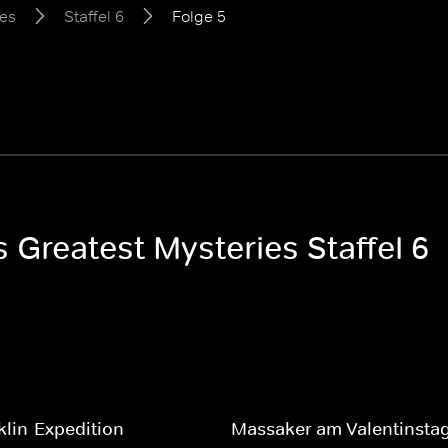
ies
Staffel 6
Folge 5
s Greatest Mysteries Staffel 6
klin-Expedition
Massaker am Valentinsta