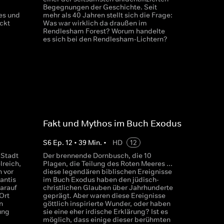
Begegnungen der Geschichte. Seit
es und
mehr als 40 Jahren stellt sich die Frage:
ckt
Was war wirklich da draußen im
Rendlesham Forest? Worum handelte
es sich bei den Rendlesham-Lichtern?
Fakt und Mythos im Buch Exodus
S
6
Ep.
12
•
39
Min.
•
HD
12
 Stadt
Der brennende Dornbusch, die 10
lreich,
Plagen, die Teilung des Roten Meeres ...
 vor
diese legendären biblischen Ereignisse
lantis
im Buch Exodus haben den jüdisch-
arauf
christlichen Glauben über Jahrhunderte
Ort
geprägt. Aber waren diese Ereignisse
n
göttlich inspirierte Wunder, oder haben
ung
sie eine eher irdische Erklärung? Ist es
möglich, dass einige dieser berühmten