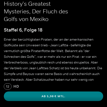
History's Greatest
Mysteries, Der Fluch des
Golfs von Mexiko
Staffel 6, Folge 18
Einer der berüchtigtsten Piraten, der an der amerikanischen
Golfküste sein Unwesen trieb - Jean Lafitte - befehligte die
vermutlich größte Piratenflotte der Welt. Bekannt als "der
Schrecken des Golfs", war er mehr als nur ein Pirat - er war ein
Verbrecherboss, unglaublich reich und ebenso skrupellos. Aber
der Verbleib von Jean Lafittes Schatz ist bis heute unbekannt. Die
Sümpfe und Bayous waren seine Basis und wahrscheinlich auch
sein Versteck. Aber Schatzsucher haben nur sehr wenig von
Lafittes Beute gefunden. Was ist wirklich mit Jean Lafittes
HD
12
verlorenen Millionen geschehen?
AB 5,98 € MTL.