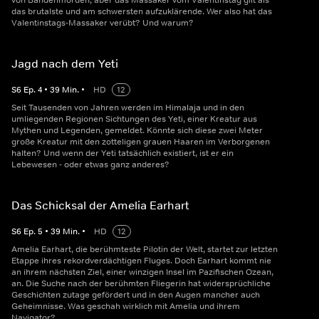
von Bandenmorden, aber das Massaker vom Valentinstag gilt als
das brutalste und am schwersten aufzuklärende. Wer also hat das
Valentinstags-Massaker verübt? Und warum?
Jagd nach dem Yeti
S
6
Ep.
4
•
39
Min.
•
HD
12
Seit Tausenden von Jahren werden im Himalaja und in den
umliegenden Regionen Sichtungen des Yeti, einer Kreatur aus
Mythen und Legenden, gemeldet. Könnte sich diese zwei Meter
große Kreatur mit den zotteligen grauen Haaren im Verborgenen
halten? Und wenn der Yeti tatsächlich existiert, ist er ein
Lebewesen - oder etwas ganz anderes?
Das Schicksal der Amelia Earhart
S
6
Ep.
5
•
39
Min.
•
HD
12
Amelia Earhart, die berühmteste Pilotin der Welt, startet zur letzten
Etappe ihres rekordverdächtigen Fluges. Doch Earhart kommt nie
an ihrem nächsten Ziel, einer winzigen Insel im Pazifischen Ozean,
an. Die Suche nach der berühmten Fliegerin hat widersprüchliche
Geschichten zutage gefördert und in den Augen mancher auch
Geheimnisse. Was geschah wirklich mit Amelia und ihrem
Navigator?