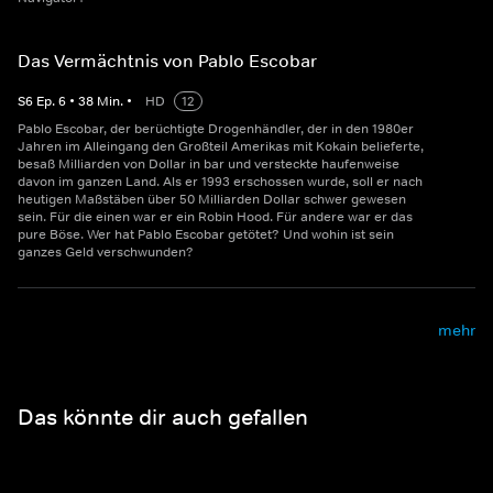
Das Vermächtnis von Pablo Escobar
S
6
Ep.
6
•
38
Min.
•
HD
12
Pablo Escobar, der berüchtigte Drogenhändler, der in den 1980er
Jahren im Alleingang den Großteil Amerikas mit Kokain belieferte,
besaß Milliarden von Dollar in bar und versteckte haufenweise
davon im ganzen Land. Als er 1993 erschossen wurde, soll er nach
heutigen Maßstäben über 50 Milliarden Dollar schwer gewesen
sein. Für die einen war er ein Robin Hood. Für andere war er das
pure Böse. Wer hat Pablo Escobar getötet? Und wohin ist sein
ganzes Geld verschwunden?
mehr
Das könnte dir auch gefallen