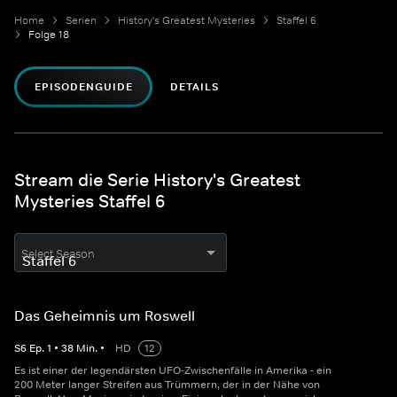
Home
Serien
History's Greatest Mysteries
Staffel 6
Folge 18
EPISODENGUIDE
DETAILS
Stream die Serie History's Greatest
Mysteries Staffel 6
Select Season
Das Geheimnis um Roswell
S
6
Ep.
1
•
38
Min.
•
HD
12
Es ist einer der legendärsten UFO-Zwischenfälle in Amerika - ein
200 Meter langer Streifen aus Trümmern, der in der Nähe von