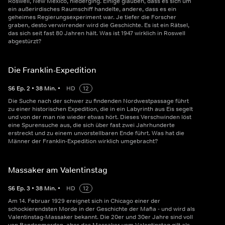
Roswell, New Mexico, niederging. Einige glauben, dass es sich um
ein außerirdisches Raumschiff handelte, andere, dass es ein
geheimes Regierungsexperiment war. Je tiefer die Forscher
graben, desto verwirrender wird die Geschichte. Es ist ein Rätsel,
das sich seit fast 80 Jahren hält. Was ist 1947 wirklich in Roswell
abgestürzt?
Die Franklin-Expedition
S
6
Ep.
2
•
38
Min.
•
HD
12
Die Suche nach der schwer zu findenden Nordwestpassage führt
zu einer historischen Expedition, die in ein Labyrinth aus Eis segelt
und von der man nie wieder etwas hört. Dieses Verschwinden löst
eine Spurensuche aus, die sich über fast zwei Jahrhunderte
erstreckt und zu einem unvorstellbaren Ende führt. Was hat die
Männer der Franklin-Expedition wirklich umgebracht?
Massaker am Valentinstag
S
6
Ep.
3
•
38
Min.
•
HD
12
Am 14. Februar 1929 ereignet sich in Chicago einer der
schockierendsten Morde in der Geschichte der Mafia - und wird als
Valentinstag-Massaker bekannt. Die 20er und 30er Jahre sind voll