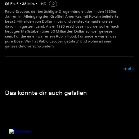
S
6
Ep.
6
•
38
Min.
•
HD
12
Pablo Escobar, der berüchtigte Drogenhändler, der in den 1980er
Jahren im Alleingang den Großteil Amerikas mit Kokain belieferte,
besaß Milliarden von Dollar in bar und versteckte haufenweise
davon im ganzen Land. Als er 1993 erschossen wurde, soll er nach
heutigen Maßstäben über 50 Milliarden Dollar schwer gewesen
sein. Für die einen war er ein Robin Hood. Für andere war er das
pure Böse. Wer hat Pablo Escobar getötet? Und wohin ist sein
ganzes Geld verschwunden?
mehr
Das könnte dir auch gefallen