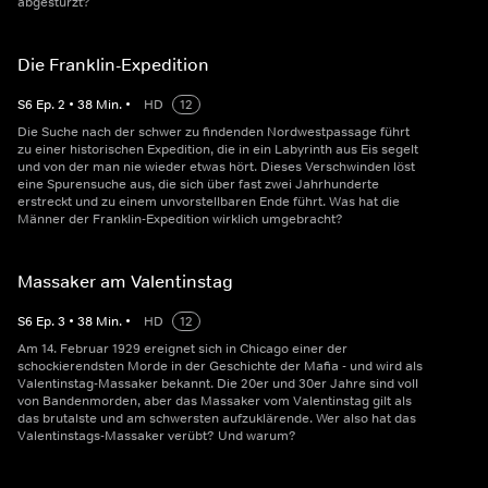
abgestürzt?
Die Franklin-Expedition
S
6
Ep.
2
•
38
Min.
•
HD
12
Die Suche nach der schwer zu findenden Nordwestpassage führt
zu einer historischen Expedition, die in ein Labyrinth aus Eis segelt
und von der man nie wieder etwas hört. Dieses Verschwinden löst
eine Spurensuche aus, die sich über fast zwei Jahrhunderte
erstreckt und zu einem unvorstellbaren Ende führt. Was hat die
Männer der Franklin-Expedition wirklich umgebracht?
Massaker am Valentinstag
S
6
Ep.
3
•
38
Min.
•
HD
12
Am 14. Februar 1929 ereignet sich in Chicago einer der
schockierendsten Morde in der Geschichte der Mafia - und wird als
Valentinstag-Massaker bekannt. Die 20er und 30er Jahre sind voll
von Bandenmorden, aber das Massaker vom Valentinstag gilt als
das brutalste und am schwersten aufzuklärende. Wer also hat das
Valentinstags-Massaker verübt? Und warum?