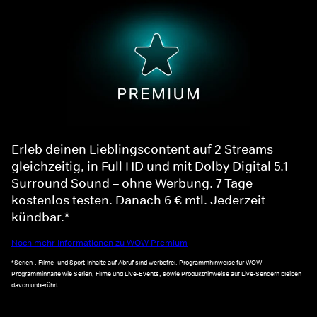
Erleb deinen Lieblingscontent auf 2 Streams
gleichzeitig, in Full HD und mit Dolby Digital 5.1
Surround Sound – ohne Werbung. 7 Tage
kostenlos testen. Danach 6 € mtl. Jederzeit
kündbar.*
Noch mehr Informationen zu WOW Premium
*Serien-, Filme- und Sport-Inhalte auf Abruf sind werbefrei. Programmhinweise für WOW
Programminhalte wie Serien, Filme und Live-Events, sowie Produkthinweise auf Live-Sendern bleiben
davon unberührt.