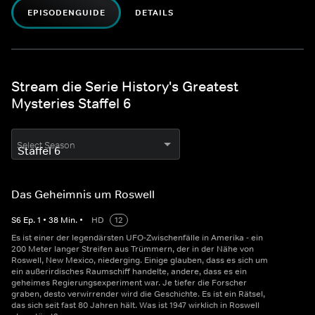
EPISODENGUIDE
DETAILS
Stream die Serie History's Greatest
Mysteries Staffel 6
Select Season
Das Geheimnis um Roswell
S
6
Ep.
1
•
38
Min.
•
HD
12
Es ist einer der legendärsten UFO-Zwischenfälle in Amerika - ein
200 Meter langer Streifen aus Trümmern, der in der Nähe von
Roswell, New Mexico, niederging. Einige glauben, dass es sich um
ein außerirdisches Raumschiff handelte, andere, dass es ein
geheimes Regierungsexperiment war. Je tiefer die Forscher
graben, desto verwirrender wird die Geschichte. Es ist ein Rätsel,
das sich seit fast 80 Jahren hält. Was ist 1947 wirklich in Roswell