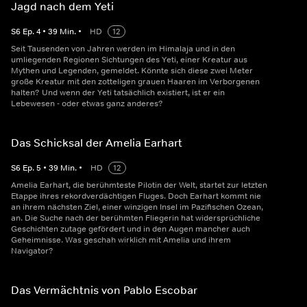
Jagd nach dem Yeti
S
6
Ep.
4
•
39
Min.
•
HD
12
Seit Tausenden von Jahren werden im Himalaja und in den
umliegenden Regionen Sichtungen des Yeti, einer Kreatur aus
Mythen und Legenden, gemeldet. Könnte sich diese zwei Meter
große Kreatur mit den zotteligen grauen Haaren im Verborgenen
halten? Und wenn der Yeti tatsächlich existiert, ist er ein
Lebewesen - oder etwas ganz anderes?
Das Schicksal der Amelia Earhart
S
6
Ep.
5
•
39
Min.
•
HD
12
Amelia Earhart, die berühmteste Pilotin der Welt, startet zur letzten
Etappe ihres rekordverdächtigen Fluges. Doch Earhart kommt nie
an ihrem nächsten Ziel, einer winzigen Insel im Pazifischen Ozean,
an. Die Suche nach der berühmten Fliegerin hat widersprüchliche
Geschichten zutage gefördert und in den Augen mancher auch
Geheimnisse. Was geschah wirklich mit Amelia und ihrem
Navigator?
Das Vermächtnis von Pablo Escobar