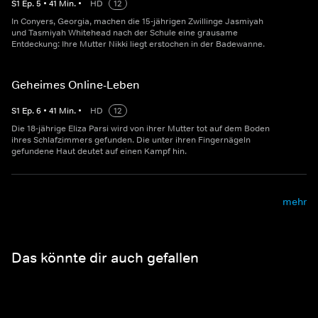
S
1
Ep.
5
•
41
Min.
•
HD
12
In Conyers, Georgia, machen die 15-jährigen Zwillinge Jasmiyah
und Tasmiyah Whitehead nach der Schule eine grausame
Entdeckung: Ihre Mutter Nikki liegt erstochen in der Badewanne.
Geheimes Online-Leben
S
1
Ep.
6
•
41
Min.
•
HD
12
Die 18-jährige Eliza Parsi wird von ihrer Mutter tot auf dem Boden
ihres Schlafzimmers gefunden. Die unter ihren Fingernägeln
gefundene Haut deutet auf einen Kampf hin.
mehr
Das könnte dir auch gefallen