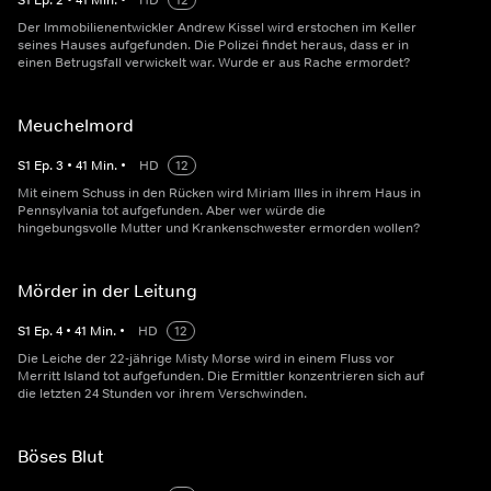
S
1
Ep.
2
•
41
Min.
•
HD
12
Der Immobilienentwickler Andrew Kissel wird erstochen im Keller
seines Hauses aufgefunden. Die Polizei findet heraus, dass er in
einen Betrugsfall verwickelt war. Wurde er aus Rache ermordet?
Meuchelmord
S
1
Ep.
3
•
41
Min.
•
HD
12
Mit einem Schuss in den Rücken wird Miriam Illes in ihrem Haus in
Pennsylvania tot aufgefunden. Aber wer würde die
hingebungsvolle Mutter und Krankenschwester ermorden wollen?
Mörder in der Leitung
S
1
Ep.
4
•
41
Min.
•
HD
12
Die Leiche der 22-jährige Misty Morse wird in einem Fluss vor
Merritt Island tot aufgefunden. Die Ermittler konzentrieren sich auf
die letzten 24 Stunden vor ihrem Verschwinden.
Böses Blut