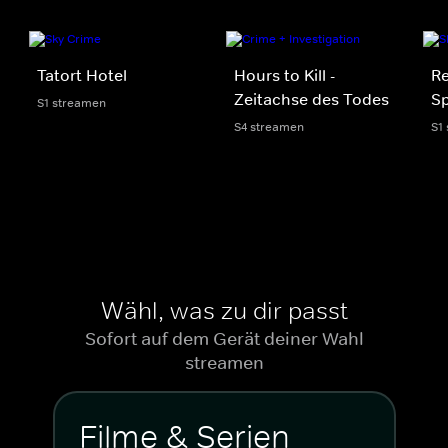
Tatort Hotel
Hours to Kill -
R
Zeitachse des Todes
Sp
S1 streamen
S4 streamen
S1
Wähl, was zu dir passt
Sofort auf dem Gerät deiner Wahl
streamen
Filme & Serien