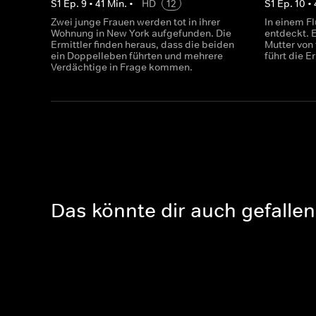
S
1
Ep.
9
•
41
Min.
•
HD
12
S
1
Ep.
10
•
Zwei junge Frauen werden tot in ihrer
In einem Fl
Wohnung in New York aufgefunden. Die
entdeckt. 
Ermittler finden heraus, dass die beiden
Mutter von
ein Doppelleben führten und mehrere
führt die E
Verdächtige in Frage kommen.
Das könnte dir auch gefallen