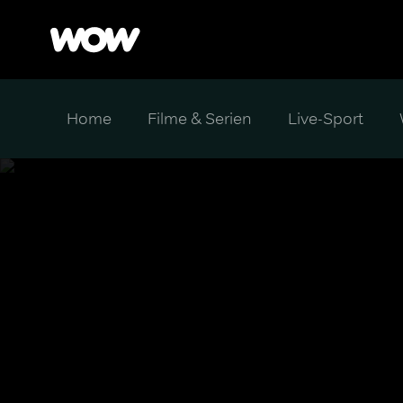
Home
Filme & Serien
Live-Sport