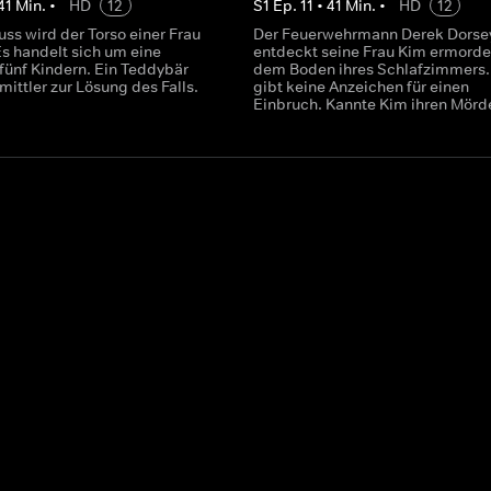
41
Min.
•
HD
12
S
1
Ep.
11
•
41
Min.
•
HD
12
uss wird der Torso einer Frau
Der Feuerwehrmann Derek Dorse
Es handelt sich um eine
entdeckt seine Frau Kim ermorde
 fünf Kindern. Ein Teddybär
dem Boden ihres Schlafzimmers.
rmittler zur Lösung des Falls.
gibt keine Anzeichen für einen
Einbruch. Kannte Kim ihren Mörd