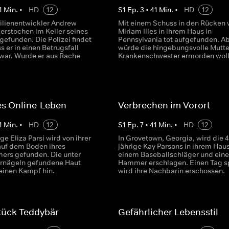
1
Min.
•
HD
12
S
1
Ep.
3
•
41
Min.
•
HD
12
lienentwickler Andrew
Mit einem Schuss in den Rücken 
 erstochen im Keller seines
Miriam Illes in ihrem Haus in
gefunden. Die Polizei findet
Pennsylvania tot aufgefunden. A
s er in einen Betrugsfall
würde die hingebungsvolle Mutte
 war. Wurde er aus Rache
Krankenschwester ermorden wol
s Online-Leben
Verbrechen im Vorort
1
Min.
•
HD
12
S
1
Ep.
7
•
41
Min.
•
HD
12
ige Eliza Parsi wird von ihrer
In Grovetown, Georgia, wird die 4
 auf dem Boden ihres
jährige Kay Parsons in ihrem Hau
ers gefunden. Die unter
einem Baseballschläger und ein
ernägeln gefundene Haut
Hammer erschlagen. Einen Tag s
 einen Kampf hin.
wird ihre Nachbarin erschossen.
tück Teddybär
Gefährlicher Lebensstil