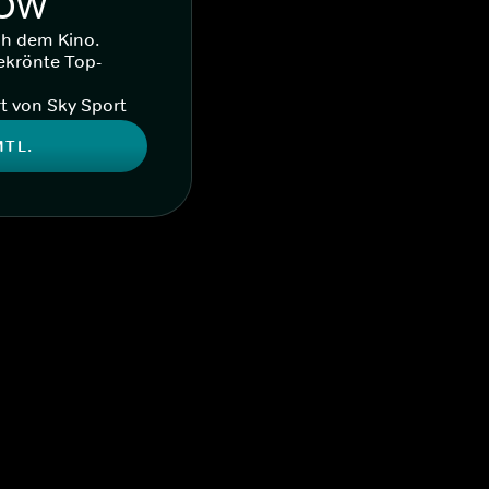
WOW
ch dem Kino.
ekrönte Top-
t von Sky Sport
MTL.