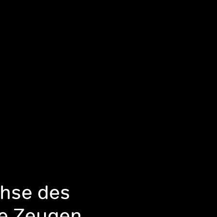
achse des
e Zeugen