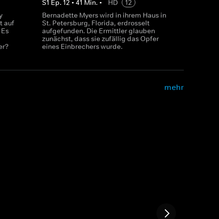
S
1
Ep.
12
•
41
Min.
•
HD
12
y
Bernadette Myers wird in ihrem Haus in
t auf
St. Petersburg, Florida, erdrosselt
 Es
aufgefunden. Die Ermittler glauben
zunächst, dass sie zufällig das Opfer
er?
eines Einbrechers wurde.
mehr