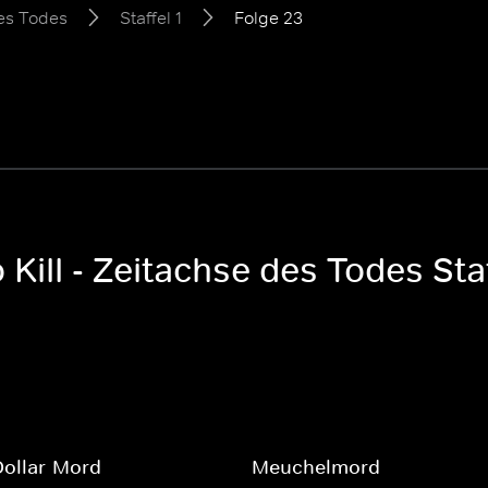
des Todes
Staffel 1
Folge 23
Kill - Zeitachse des Todes Staf
Dollar-Mord
Meuchelmord