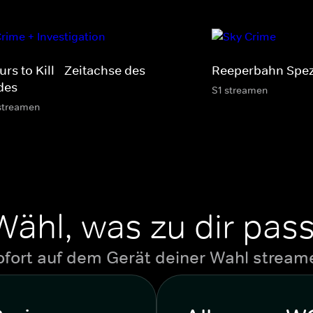
rs to Kill - Zeitachse des
Reeperbahn Spez
des
S1 streamen
streamen
Wähl, was zu dir pass
ofort auf dem Gerät deiner Wahl stream