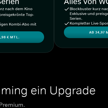
Serien
Alles von 
urz nach dem Kino
Blockbuster kurz na
Exklusive und preisg
preisgekrönte Top-
Serien.
Kompletter Live-Spor
igen Kombi-Abo mit
AB 34,97 
,98 € MTL.
aming ein Upgrade
 Premium.