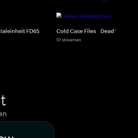
ialeinheit FD65
Cold Case Files - Dead West
S1 streamen
t
en