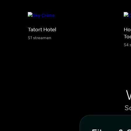
Tatort Hotel
Hou
To
S1 streamen
S4 
S