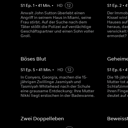
S
1
Ep.
1
•
41
Min.
•
HD
12
S
1
Ep.
2
•
4
Anwalt John Sutton überlebt einen
Der Immobi
Angriff in seinem Haus in Miami, seine
Kissel wird
Frau stirbt. Auf der Suche nach dem
Hauses auf
Täter stößt die Polizei auf verdächtige
heraus, das
Geschäftspartner und einen Sohn voller
verwickelt
Groll.
ermordet?
Böses Blut
Geheime
S
1
Ep.
5
•
41
Min.
•
HD
12
S
1
Ep.
6
•
4
In Conyers, Georgia, machen die 15-
Die 18-jähr
jährigen Zwillinge Jasmiyah und
Mutter tot
Tasmiyah Whitehead nach der Schule
Schlafzimm
eine grausame Entdeckung: Ihre Mutter
ihren Fing
Nikki liegt erstochen in der Badewanne.
deutet auf
Zwei Doppelleben
Beweiss