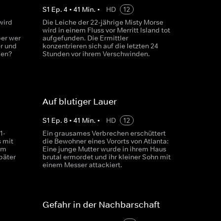
S
1
Ep.
4
•
41
Min.
•
HD
12
wird
Die Leiche der 22-jährige Misty Morse
wird in einem Fluss vor Merritt Island tot
ber wer
aufgefunden. Die Ermittler
r und
konzentrieren sich auf die letzten 24
len?
Stunden vor ihrem Verschwinden.
Auf blutiger Lauer
S
1
Ep.
8
•
41
Min.
•
HD
12
1-
Ein grausames Verbrechen erschüttert
s mit
die Bewohner eines Vororts von Atlanta:
em
Eine junge Mutter wurde in ihrem Haus
päter
brutal ermordet und ihr kleiner Sohn mit
einem Messer attackiert.
Gefahr in der Nachbarschaft