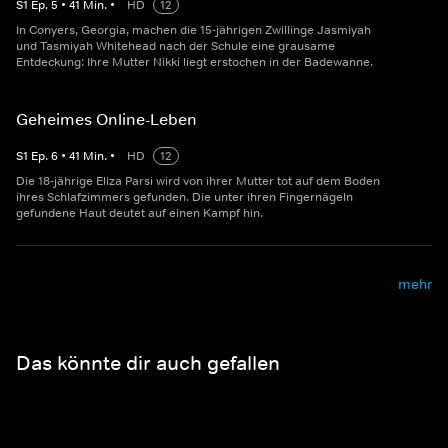
S
1
Ep.
5
•
41
Min.
•
HD
12
In Conyers, Georgia, machen die 15-jährigen Zwillinge Jasmiyah
und Tasmiyah Whitehead nach der Schule eine grausame
Entdeckung: Ihre Mutter Nikki liegt erstochen in der Badewanne.
Geheimes Online-Leben
S
1
Ep.
6
•
41
Min.
•
HD
12
Die 18-jährige Eliza Parsi wird von ihrer Mutter tot auf dem Boden
ihres Schlafzimmers gefunden. Die unter ihren Fingernägeln
gefundene Haut deutet auf einen Kampf hin.
mehr
Das könnte dir auch gefallen