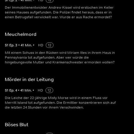
S
1
Ep.
2
•
41
Min.
•
HD
12
Der Immobilienentwickler Andrew Kissel wird erstochen im Keller
seines Hauses aufgefunden. Die Polizei findet heraus, dass er in
einen Betrugsfall verwickelt war. Wurde er aus Rache ermordet?
Meuchelmord
S
1
Ep.
3
•
41
Min.
•
HD
12
Mit einem Schuss in den Rücken wird Miriam Illes in ihrem Haus in
Pennsylvania tot aufgefunden. Aber wer würde die
hingebungsvolle Mutter und Krankenschwester ermorden wollen?
Mörder in der Leitung
S
1
Ep.
4
•
41
Min.
•
HD
12
Die Leiche der 22-jährige Misty Morse wird in einem Fluss vor
Merritt Island tot aufgefunden. Die Ermittler konzentrieren sich auf
die letzten 24 Stunden vor ihrem Verschwinden.
Böses Blut