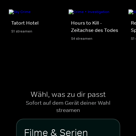
Tatort Hotel
Hours to Kill -
R
Zeitachse des Todes
Sp
S1 streamen
S4 streamen
S1
Wähl, was zu dir passt
Sofort auf dem Gerät deiner Wahl
streamen
Filme & Serien