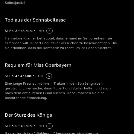
Selbstjustiz?
Tod aus der Schnabeltasse
S
1
Ep.
3
•
48
Min.
•
HD
6
Hannelore Kramer behauptet, dass jemand im Seniorenheim sie
ermorden will. Hubert und Staller versuchen zu beschwichtigen. Bis
sie erkennen, dass die Rentnerin zu recht um ihr Leben fürchtet.
Requiem für Miss Oberbayern
S
1
Ep.
4
•
47
Min.
•
HD
6
Eine junge Frau ist mit ihrem Traktor in den Straßengraben
gerutscht. Ehrensache, dass Hubert und Staller helfen und auch
nach dem entlaufenen Hund suchen. Dabei machen sie eine
bestürzende Entdeckung.
Der Sturz des Königs
S
1
Ep.
5
•
48
Min.
•
HD
6
Gäste des Hotels "Waldesruh" beschweren sich über die