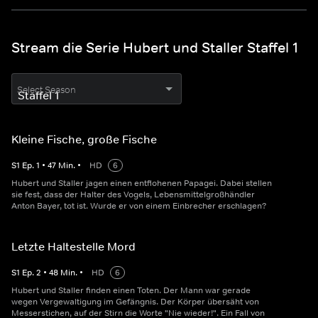
Stream die Serie Hubert und Staller Staffel 1
Select Season
Kleine Fische, große Fische
S
1
Ep.
1
•
47
Min.
•
HD
6
Hubert und Staller jagen einen entflohenen Papagei. Dabei stellen
sie fest, dass der Halter des Vogels, Lebensmittelgroßhändler
Anton Bayer, tot ist. Wurde er von einem Einbrecher erschlagen?
Letzte Haltestelle Mord
S
1
Ep.
2
•
48
Min.
•
HD
6
Hubert und Staller finden einen Toten. Der Mann war gerade
wegen Vergewaltigung im Gefängnis. Der Körper übersäht von
Messerstichen, auf der Stirn die Worte "Nie wieder!". Ein Fall von