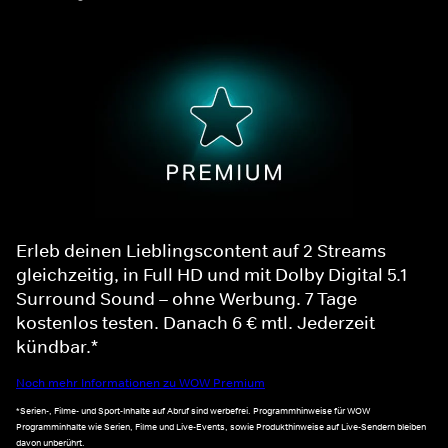
Erleb deinen Lieblingscontent auf 2 Streams
gleichzeitig, in Full HD und mit Dolby Digital 5.1
Surround Sound – ohne Werbung. 7 Tage
kostenlos testen. Danach 6 € mtl. Jederzeit
kündbar.*
Noch mehr Informationen zu WOW Premium
*Serien-, Filme- und Sport-Inhalte auf Abruf sind werbefrei. Programmhinweise für WOW
Programminhalte wie Serien, Filme und Live-Events, sowie Produkthinweise auf Live-Sendern bleiben
davon unberührt.