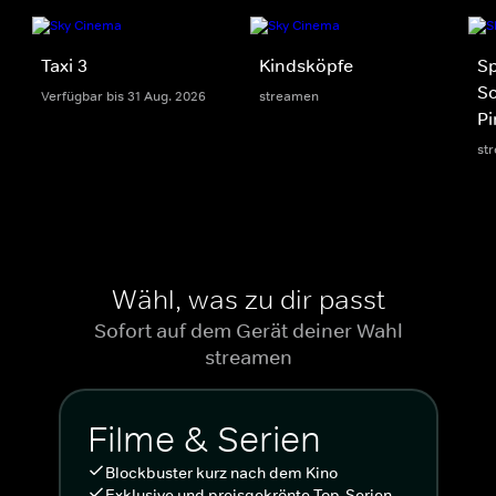
Taxi 3
Kindsköpfe
S
S
Verfügbar bis 31 Aug. 2026
streamen
Pi
st
Wähl, was zu dir passt
Sofort auf dem Gerät deiner Wahl
streamen
Filme & Serien
Blockbuster kurz nach dem Kino
Exklusive und preisgekrönte Top-Serien