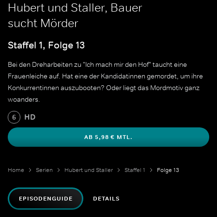
Hubert und Staller, Bauer
sucht Mörder
Staffel 1, Folge 13
Bei den Dreharbeiten zu "Ich mach mir den Hof" taucht eine
Frauenleiche auf. Hat eine der Kandidatinnen gemordet, um ihre
Konkurrentinnen auszubooten? Oder liegt das Mordmotiv ganz
woanders.
HD
6
AB 5,98 € MTL.
Home
Serien
Hubert und Staller
Staffel 1
Folge 13
EPISODENGUIDE
DETAILS