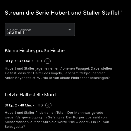
Stream die Serie Hubert und Staller Staffel 1
Select Season
Kleine Fische, große Fische
S
1
Ep.
1
•
47
Min.
•
HD
6
Hubert und Staller jagen einen entflohenen Papagei. Dabei stellen
sie fest, dass der Halter des Vogels, Lebensmittelgroßhändler
Anton Bayer, tot ist. Wurde er von einem Einbrecher erschlagen?
Letzte Haltestelle Mord
S
1
Ep.
2
•
48
Min.
•
HD
6
Hubert und Staller finden einen Toten. Der Mann war gerade
wegen Vergewaltigung im Gefängnis. Der Körper übersäht von
Messerstichen, auf der Stirn die Worte "Nie wieder!". Ein Fall von
Selbstjustiz?