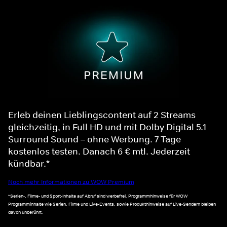
Erleb deinen Lieblingscontent auf 2 Streams
gleichzeitig, in Full HD und mit Dolby Digital 5.1
Surround Sound – ohne Werbung. 7 Tage
kostenlos testen. Danach 6 € mtl. Jederzeit
kündbar.*
Noch mehr Informationen zu WOW Premium
*Serien-, Filme- und Sport-Inhalte auf Abruf sind werbefrei. Programmhinweise für WOW
Programminhalte wie Serien, Filme und Live-Events, sowie Produkthinweise auf Live-Sendern bleiben
davon unberührt.