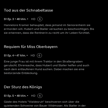
Tod aus der Schnabeltasse
S
1
Ep.
3
•
48
Min.
•
HD
6
Hannelore Kramer behauptet, dass jemand im Seniorenheim sie
ermorden will. Hubert und Staller versuchen zu beschwichtigen. Bis
sie erkennen, dass die Rentnerin zu recht um ihr Leben fürchtet.
Requiem für Miss Oberbayern
S
1
Ep.
4
•
47
Min.
•
HD
6
Eine junge Frau ist mit ihrem Traktor in den Straßengraben
gerutscht. Ehrensache, dass Hubert und Staller helfen und auch
nach dem entlaufenen Hund suchen. Dabei machen sie eine
bestürzende Entdeckung.
Der Sturz des Königs
S
1
Ep.
5
•
48
Min.
•
HD
6
Gäste des Hotels "Waldesruh" beschweren sich über die
quiekenden Schweine von Bauer Wildmoser. Als Staller in der