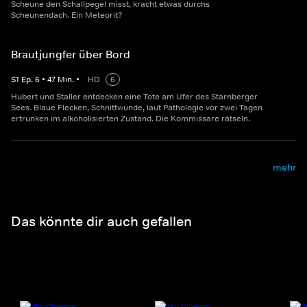
Scheune den Schallpegel misst, kracht etwas durchs
Scheunendach. Ein Meteorit?
Brautjungfer über Bord
S
1
Ep.
6
•
47
Min.
•
HD
6
Hubert und Staller entdecken eine Tote am Ufer des Starnberger
Sees. Blaue Flecken, Schnittwunde, laut Pathologie vor zwei Tagen
ertrunken im alkoholisierten Zustand. Die Kommissare rätseln.
mehr
Das könnte dir auch gefallen