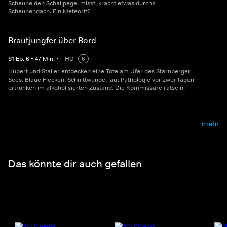
Scheune den Schallpegel misst, kracht etwas durchs
Scheunendach. Ein Meteorit?
Brautjungfer über Bord
S
1
Ep.
6
•
47
Min.
•
HD
6
Hubert und Staller entdecken eine Tote am Ufer des Starnberger
Sees. Blaue Flecken, Schnittwunde, laut Pathologie vor zwei Tagen
ertrunken im alkoholisierten Zustand. Die Kommissare rätseln.
mehr
Das könnte dir auch gefallen