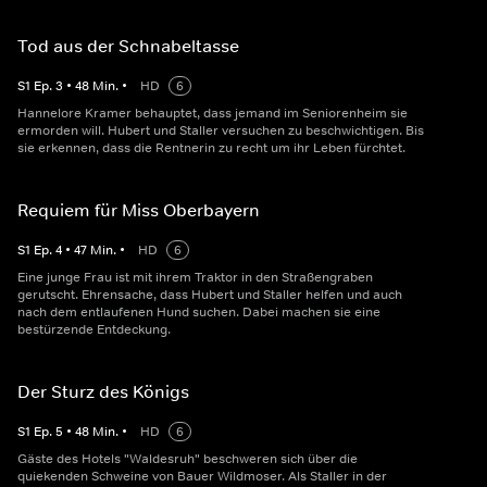
Tod aus der Schnabeltasse
S
1
Ep.
3
•
48
Min.
•
HD
6
Hannelore Kramer behauptet, dass jemand im Seniorenheim sie
ermorden will. Hubert und Staller versuchen zu beschwichtigen. Bis
sie erkennen, dass die Rentnerin zu recht um ihr Leben fürchtet.
Requiem für Miss Oberbayern
S
1
Ep.
4
•
47
Min.
•
HD
6
Eine junge Frau ist mit ihrem Traktor in den Straßengraben
gerutscht. Ehrensache, dass Hubert und Staller helfen und auch
nach dem entlaufenen Hund suchen. Dabei machen sie eine
bestürzende Entdeckung.
Der Sturz des Königs
S
1
Ep.
5
•
48
Min.
•
HD
6
Gäste des Hotels "Waldesruh" beschweren sich über die
quiekenden Schweine von Bauer Wildmoser. Als Staller in der