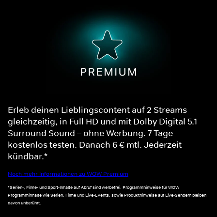
Erleb deinen Lieblingscontent auf 2 Streams
gleichzeitig, in Full HD und mit Dolby Digital 5.1
Surround Sound – ohne Werbung. 7 Tage
kostenlos testen. Danach 6 € mtl. Jederzeit
kündbar.*
Noch mehr Informationen zu WOW Premium
*Serien-, Filme- und Sport-Inhalte auf Abruf sind werbefrei. Programmhinweise für WOW
Programminhalte wie Serien, Filme und Live-Events, sowie Produkthinweise auf Live-Sendern bleiben
davon unberührt.