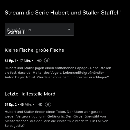
Stream die Serie Hubert und Staller Staffel 1
Select Season
Kleine Fische, große Fische
S
1
Ep.
1
•
47
Min.
•
HD
6
Hubert und Staller jagen einen entflohenen Papagei. Dabei stellen
sie fest, dass der Halter des Vogels, Lebensmittelgroßhändler
Anton Bayer, tot ist. Wurde er von einem Einbrecher erschlagen?
Letzte Haltestelle Mord
S
1
Ep.
2
•
48
Min.
•
HD
6
Hubert und Staller finden einen Toten. Der Mann war gerade
wegen Vergewaltigung im Gefängnis. Der Körper übersäht von
Messerstichen, auf der Stirn die Worte "Nie wieder!". Ein Fall von
Selbstjustiz?