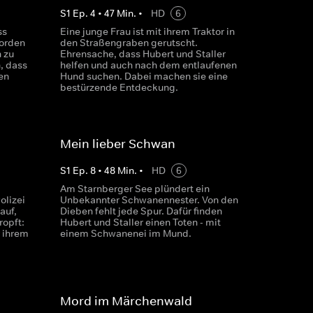
S
1
Ep.
4
•
47
Min.
•
HD
6
ss
Eine junge Frau ist mit ihrem Traktor in
orden
den Straßengraben gerutscht.
n zu
Ehrensache, dass Hubert und Staller
, dass
helfen und auch nach dem entlaufenen
en
Hund suchen. Dabei machen sie eine
bestürzende Entdeckung.
Mein lieber Schwan
S
1
Ep.
8
•
48
Min.
•
HD
6
Am Starnberger See plündert ein
olizei
Unbekannter Schwanennester. Von den
auf,
Dieben fehlt jede Spur. Dafür finden
ropft:
Hubert und Staller einen Toten - mit
r ihrem
einem Schwanenei im Mund.
Mord im Märchenwald