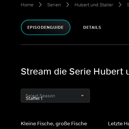
Home
Serien
Hubert und Staller
S
EPISODENGUIDE
DETAILS
Stream die Serie Hubert un
Select Season
Kleine Fische, große Fische
Letzte H