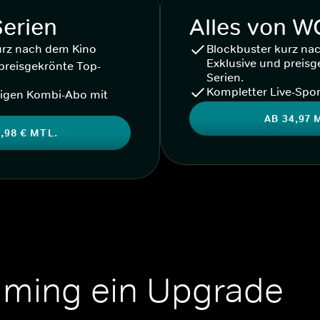
Serien
Alles von 
urz nach dem Kino
Blockbuster kurz na
Exklusive und preisg
preisgekrönte Top-
Serien.
Kompletter Live-Spor
igen Kombi-Abo mit
AB 34,97 
,98 € MTL.
aming ein Upgrade