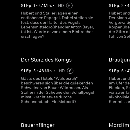
S
1
Ep.
1
•
47
Min.
•
HD
6
S
1
Ep.
2
•
4
Hubert und Staller jagen einen
Hubert und 
entflohenen Papagei. Dabei stellen sie
Der Mann 
fest, dass der Halter des Vogels,
Vergewalti
Lebensmittelgroßhändler Anton Bayer,
Körper übe
tot ist. Wurde er von einem Einbrecher
der Stirn d
erschlagen?
Fall von Se
Der Sturz des Königs
Brautjun
S
1
Ep.
5
•
48
Min.
•
HD
6
S
1
Ep.
6
•
4
Gäste des Hotels "Waldesruh"
Hubert und
beschweren sich über die quiekenden
am Ufer de
Schweine von Bauer Wildmoser. Als
Flecken, S
Staller in der Scheune den Schallpegel
vor zwei T
misst, kracht etwas durchs
alkoholisie
Scheunendach. Ein Meteorit?
Kommissare
Bauernfänger
Mord im