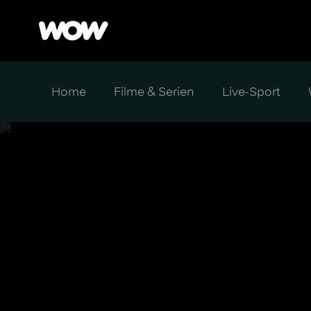
Home
Filme & Serien
Live-Sport