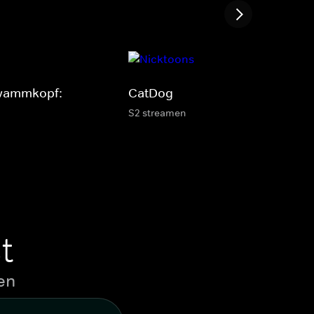
wammkopf:
CatDog
S2 streamen
t
en