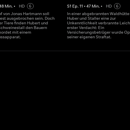
48
Min.
•
HD
6
S
1
Ep.
11
•
47
Min.
•
HD
6
f von Jonas Hartmann soll
In einer abgebrannten Waldhütte
st ausgebrochen sein. Doch
Huber und Staller eine zur
er Tiere finden Hubert und
Unkenntlichkeit verbrannte Leiche
 Schweinestall den Bauern
erster Verdacht: Ein
rmordet mit einem
Versicherungsbetrüger wurde Op
ssapparat.
seiner eigenen Straftat.