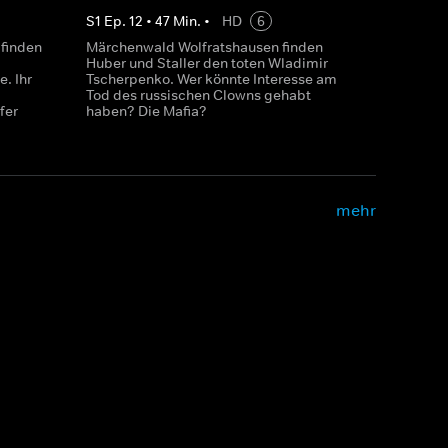
S
1
Ep.
12
•
47
Min.
•
HD
6
 finden
Märchenwald Wolfratshausen finden
Huber und Staller den toten Wladimir
. Ihr
Tscherpenko. Wer könnte Interesse am
Tod des russischen Clowns gehabt
fer
haben? Die Mafia?
mehr