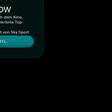
WOW
ch dem Kino.
ekrönte Top-
t von Sky Sport
MTL.