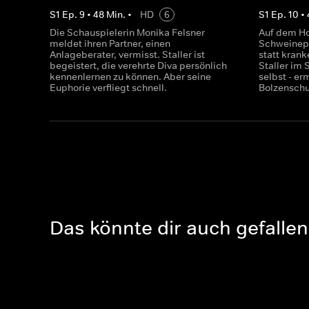
S
1
Ep.
9
•
48
Min.
•
HD
6
S
1
Ep.
10
•
Die Schauspielerin Monika Felsner
Auf dem Ho
meldet ihren Partner, einen
Schweinepe
Anlageberater, vermisst. Staller ist
statt krank
begeistert, die verehrte Diva persönlich
Staller im
kennenlernen zu können. Aber seine
selbst - e
Euphorie verfliegt schnell.
Bolzenschu
Das könnte dir auch gefallen