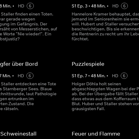
8
Min.
•
HD
6
S
1
Ep.
3
•
48
Min.
•
HD
6
Staller finden einen Toten.
Hannelore Kramer behauptet, da
war gerade wegen
jemand im Seniorenheim sie erm
gung im Gefängnis. Der
will. Hubert und Staller versuche
rsäht von Messerstichen, auf
beschwichtigen. Bis sie erkennen
ie Worte "Nie wieder!". Ein
die Rentnerin zu recht um ihr Leb
lbstjustiz?
fürchtet.
gfer über Bord
Puzzlespiele
7
Min.
•
HD
6
S
1
Ep.
7
•
48
Min.
•
HD
6
 Staller entdecken eine Tote
Holger Döhla holt seinen
s Starnberger Sees. Blaue
abgeschleppten Wagen bei der P
chnittwunde, laut Pathologie
ab. Bei der Übergabe fällt Staller 
agen ertrunken im
dass etwas aus dem Kofferraum t
rten Zustand. Die
Blut. Huber und Staller stehen vo
 rätseln.
grausigsten Fall.
 Schweinestall
Feuer und Flamme