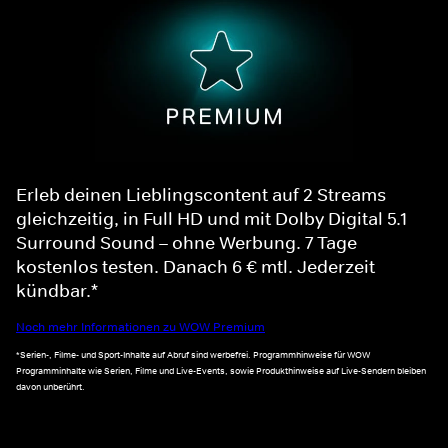
Erleb deinen Lieblingscontent auf 2 Streams
gleichzeitig, in Full HD und mit Dolby Digital 5.1
Surround Sound – ohne Werbung. 7 Tage
kostenlos testen. Danach 6 € mtl. Jederzeit
kündbar.*
Noch mehr Informationen zu WOW Premium
*Serien-, Filme- und Sport-Inhalte auf Abruf sind werbefrei. Programmhinweise für WOW
Programminhalte wie Serien, Filme und Live-Events, sowie Produkthinweise auf Live-Sendern bleiben
davon unberührt.