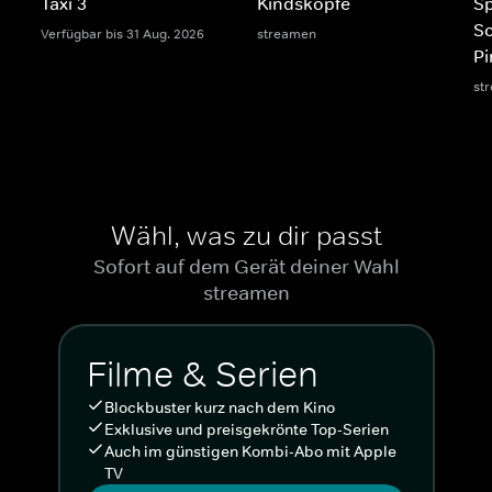
Taxi 3
Kindsköpfe
S
S
Verfügbar bis 31 Aug. 2026
streamen
Pi
st
Wähl, was zu dir passt
Sofort auf dem Gerät deiner Wahl
streamen
Filme & Serien
Blockbuster kurz nach dem Kino
Exklusive und preisgekrönte Top-Serien
Auch im günstigen Kombi-Abo mit Apple
TV