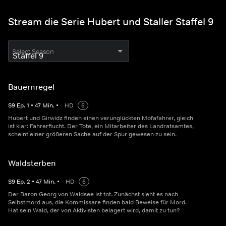
Stream die Serie Hubert und Staller Staffel 9
Select Season
Bauernregel
S
9
Ep.
1
•
47
Min.
•
HD
6
Hubert und Girwidz finden einen verunglückten Mofafahrer, gleich
ist klar: Fahrerflucht. Der Tote, ein Mitarbeiter des Landratsamtes,
scheint einer größeren Sache auf der Spur gewesen zu sein.
Waldsterben
S
9
Ep.
2
•
47
Min.
•
HD
6
Der Baron Georg von Waldsee ist tot. Zunächst sieht es nach
Selbstmord aus, die Kommissare finden bald Beweise für Mord.
Hat sein Wald, der von Aktivisten belagert wird, damit zu tun?