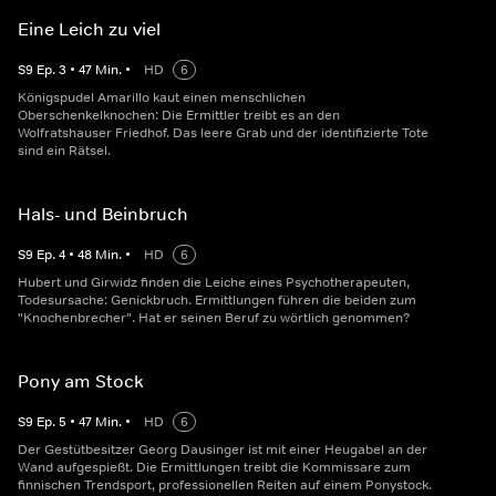
Eine Leich zu viel
S
9
Ep.
3
•
47
Min.
•
HD
6
Königspudel Amarillo kaut einen menschlichen
Oberschenkelknochen: Die Ermittler treibt es an den
Wolfratshauser Friedhof. Das leere Grab und der identifizierte Tote
sind ein Rätsel.
Hals- und Beinbruch
S
9
Ep.
4
•
48
Min.
•
HD
6
Hubert und Girwidz finden die Leiche eines Psychotherapeuten,
Todesursache: Genickbruch. Ermittlungen führen die beiden zum
"Knochenbrecher". Hat er seinen Beruf zu wörtlich genommen?
Pony am Stock
S
9
Ep.
5
•
47
Min.
•
HD
6
Der Gestütbesitzer Georg Dausinger ist mit einer Heugabel an der
Wand aufgespießt. Die Ermittlungen treibt die Kommissare zum
finnischen Trendsport, professionellen Reiten auf einem Ponystock.