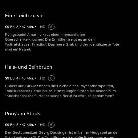
Eine Leich zu viel
S
9
Ep.
3
•
47
Min.
•
HD
6
Königspudel Amarillo kaut einen menschlichen
Oberschenkelknochen: Die Ermittler treibt es an den
Wolfratshauser Friedhof. Das leere Grab und der identifizierte Tote
sind ein Rätsel.
Hals- und Beinbruch
S
9
Ep.
4
•
48
Min.
•
HD
6
Hubert und Girwidz finden die Leiche eines Psychotherapeuten,
Todesursache: Genickbruch. Ermittlungen führen die beiden zum
"Knochenbrecher". Hat er seinen Beruf zu wörtlich genommen?
Pony am Stock
S
9
Ep.
5
•
47
Min.
•
HD
6
Der Gestütbesitzer Georg Dausinger ist mit einer Heugabel an der
Wand aufgespießt. Die Ermittlungen treibt die Kommissare zum