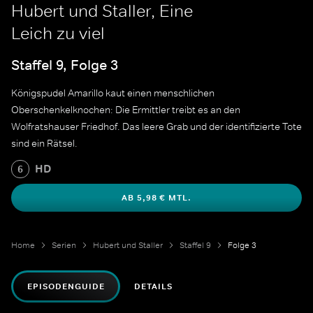
Hubert und Staller, Eine
Leich zu viel
Staffel 9, Folge 3
Königspudel Amarillo kaut einen menschlichen
Oberschenkelknochen: Die Ermittler treibt es an den
Wolfratshauser Friedhof. Das leere Grab und der identifizierte Tote
sind ein Rätsel.
HD
6
AB 5,98 € MTL.
Home
Serien
Hubert und Staller
Staffel 9
Folge 3
EPISODENGUIDE
DETAILS