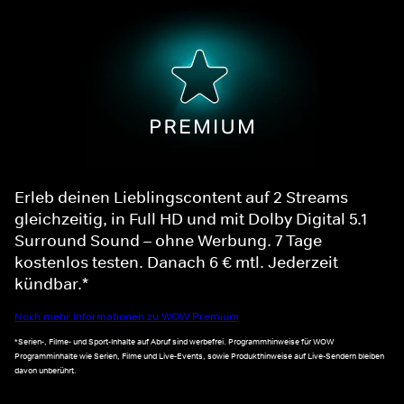
Erleb deinen Lieblingscontent auf 2 Streams
gleichzeitig, in Full HD und mit Dolby Digital 5.1
Surround Sound – ohne Werbung. 7 Tage
kostenlos testen. Danach 6 € mtl. Jederzeit
kündbar.*
Noch mehr Informationen zu WOW Premium
*Serien-, Filme- und Sport-Inhalte auf Abruf sind werbefrei. Programmhinweise für WOW
Programminhalte wie Serien, Filme und Live-Events, sowie Produkthinweise auf Live-Sendern bleiben
davon unberührt.