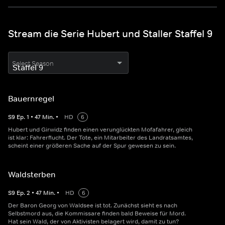
Stream die Serie Hubert und Staller Staffel 9
Select Season
Bauernregel
S
9
Ep.
1
•
47
Min.
•
HD
6
Hubert und Girwidz finden einen verunglückten Mofafahrer, gleich
ist klar: Fahrerflucht. Der Tote, ein Mitarbeiter des Landratsamtes,
scheint einer größeren Sache auf der Spur gewesen zu sein.
Waldsterben
S
9
Ep.
2
•
47
Min.
•
HD
6
Der Baron Georg von Waldsee ist tot. Zunächst sieht es nach
Selbstmord aus, die Kommissare finden bald Beweise für Mord.
Hat sein Wald, der von Aktivisten belagert wird, damit zu tun?