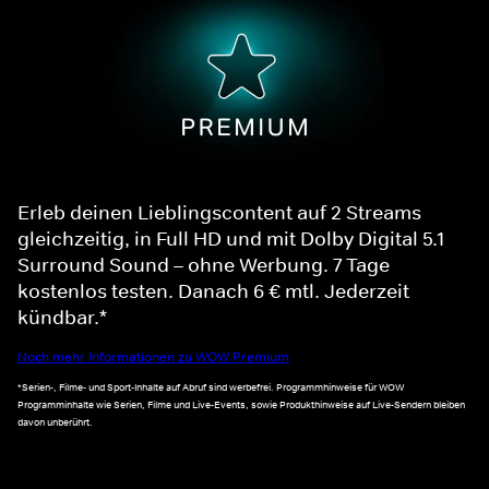
Erleb deinen Lieblingscontent auf 2 Streams
gleichzeitig, in Full HD und mit Dolby Digital 5.1
Surround Sound – ohne Werbung. 7 Tage
kostenlos testen. Danach 6 € mtl. Jederzeit
kündbar.*
Noch mehr Informationen zu WOW Premium
*Serien-, Filme- und Sport-Inhalte auf Abruf sind werbefrei. Programmhinweise für WOW
Programminhalte wie Serien, Filme und Live-Events, sowie Produkthinweise auf Live-Sendern bleiben
davon unberührt.