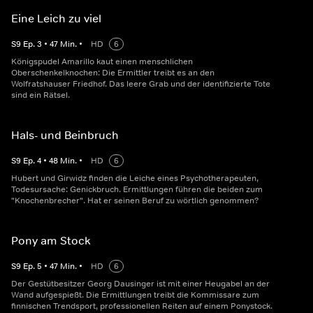
Eine Leich zu viel
S
9
Ep.
3
•
47
Min.
•
HD
6
Königspudel Amarillo kaut einen menschlichen
Oberschenkelknochen: Die Ermittler treibt es an den
Wolfratshauser Friedhof. Das leere Grab und der identifizierte Tote
sind ein Rätsel.
Hals- und Beinbruch
S
9
Ep.
4
•
48
Min.
•
HD
6
Hubert und Girwidz finden die Leiche eines Psychotherapeuten,
Todesursache: Genickbruch. Ermittlungen führen die beiden zum
"Knochenbrecher". Hat er seinen Beruf zu wörtlich genommen?
Pony am Stock
S
9
Ep.
5
•
47
Min.
•
HD
6
Der Gestütbesitzer Georg Dausinger ist mit einer Heugabel an der
Wand aufgespießt. Die Ermittlungen treibt die Kommissare zum
finnischen Trendsport, professionellen Reiten auf einem Ponystock.