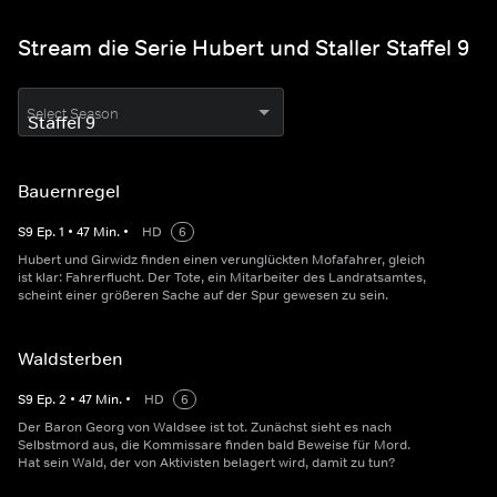
Stream die Serie Hubert und Staller Staffel 9
Select Season
Bauernregel
S
9
Ep.
1
•
47
Min.
•
HD
6
Hubert und Girwidz finden einen verunglückten Mofafahrer, gleich
ist klar: Fahrerflucht. Der Tote, ein Mitarbeiter des Landratsamtes,
scheint einer größeren Sache auf der Spur gewesen zu sein.
Waldsterben
S
9
Ep.
2
•
47
Min.
•
HD
6
Der Baron Georg von Waldsee ist tot. Zunächst sieht es nach
Selbstmord aus, die Kommissare finden bald Beweise für Mord.
Hat sein Wald, der von Aktivisten belagert wird, damit zu tun?