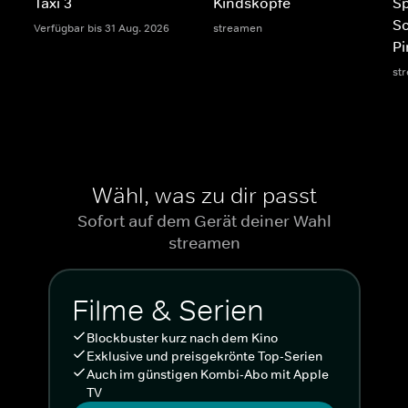
Taxi 3
Kindsköpfe
S
S
Verfügbar bis 31 Aug. 2026
streamen
Pi
st
Wähl, was zu dir passt
Sofort auf dem Gerät deiner Wahl
streamen
Filme & Serien
Blockbuster kurz nach dem Kino
Exklusive und preisgekrönte Top-Serien
Auch im günstigen Kombi-Abo mit Apple
TV