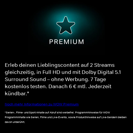
Erleb deinen Lieblingscontent auf 2 Streams
gleichzeitig, in Full HD und mit Dolby Digital 5.1
Surround Sound – ohne Werbung. 7 Tage
kostenlos testen. Danach 6 € mtl. Jederzeit
kündbar.*
Noch mehr Informationen zu WOW Premium
*Serien-, Filme- und Sport-Inhalte auf Abruf sind werbefrei. Programmhinweise für WOW
Programminhalte wie Serien, Filme und Live-Events, sowie Produkthinweise auf Live-Sendern bleiben
davon unberührt.