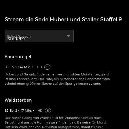
Stream die Serie Hubert und Staller Staffel 9
Select Season
Bauernregel
S
9
Ep.
1
•
47
Min.
•
HD
6
Hubert und Girwidz finden einen verunglückten Mofafahrer, gleich
ist klar: Fahrerflucht. Der Tote, ein Mitarbeiter des Landratsamtes,
scheint einer größeren Sache auf der Spur gewesen zu sein.
Waldsterben
S
9
Ep.
2
•
47
Min.
•
HD
6
Der Baron Georg von Waldsee ist tot. Zunächst sieht es nach
Selbstmord aus, die Kommissare finden bald Beweise für Mord.
Hat sein Wald, der von Aktivisten belagert wird, damit zu tun?