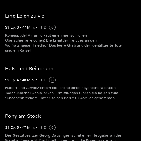
Eine Leich zu viel
S
9
Ep.
3
•
47
Min.
•
HD
6
Königspudel Amarillo kaut einen menschlichen
Oberschenkelknochen: Die Ermittler treibt es an den
Wolfratshauser Friedhof. Das leere Grab und der identifizierte Tote
sind ein Rätsel.
Hals- und Beinbruch
S
9
Ep.
4
•
48
Min.
•
HD
6
Hubert und Girwidz finden die Leiche eines Psychotherapeuten,
Todesursache: Genickbruch. Ermittlungen führen die beiden zum
"Knochenbrecher". Hat er seinen Beruf zu wörtlich genommen?
Pony am Stock
S
9
Ep.
5
•
47
Min.
•
HD
6
Der Gestütbesitzer Georg Dausinger ist mit einer Heugabel an der
Wand aufgespießt. Die Ermittlungen treibt die Kommissare zum