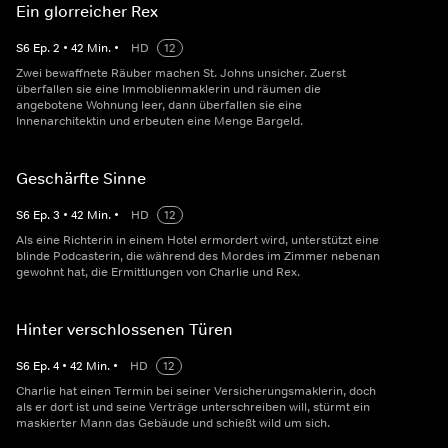
Ein glorreicher Rex
S
6
Ep.
2
•
42
Min.
•
HD
12
Zwei bewaffnete Räuber machen St. Johns unsicher. Zuerst
überfallen sie eine Immoblienmaklerin und räumen die
angebotene Wohnung leer, dann überfallen sie eine
Innenarchitektin und erbeuten eine Menge Bargeld.
Geschärfte Sinne
S
6
Ep.
3
•
42
Min.
•
HD
12
Als eine Richterin in einem Hotel ermordert wird, unterstützt eine
blinde Podcasterin, die während des Mordes im Zimmer nebenan
gewohnt hat, die Ermittlungen von Charlie und Rex.
Hinter verschlossenen Türen
S
6
Ep.
4
•
42
Min.
•
HD
12
Charlie hat einen Termin bei seiner Versicherungsmaklerin, doch
als er dort ist und seine Verträge unterschreiben will, stürmt ein
maskierter Mann das Gebäude und schießt wild um sich.