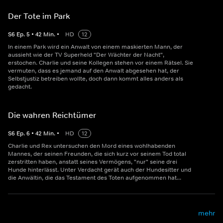
Der Tote im Park
S
6
Ep.
5
•
42
Min.
•
HD
12
In einem Park wird ein Anwalt von einem maskierten Mann, der
aussieht wie der TV Superheld "Der Wächter der Nacht",
erstochen. Charlie und seine Kollegen stehen vor einem Rätsel. Sie
vermuten, dass es jemand auf den Anwalt abgesehen hat, der
Selbstjustiz betreiben wollte, doch dann kommt alles anders als
gedacht.
Die wahren Reichtümer
S
6
Ep.
6
•
42
Min.
•
HD
12
Charlie und Rex untersuchen den Mord eines wohlhabenden
Mannes, der seinen Freunden, die sich kurz vor seinem Tod total
zerstritten haben, anstatt seines Vermögens, "nur" seine drei
Hunde hinterlässt. Unter Verdacht gerät auch der Hundesitter und
die Anwältin, die das Testament des Toten aufgenommen hat...
mehr