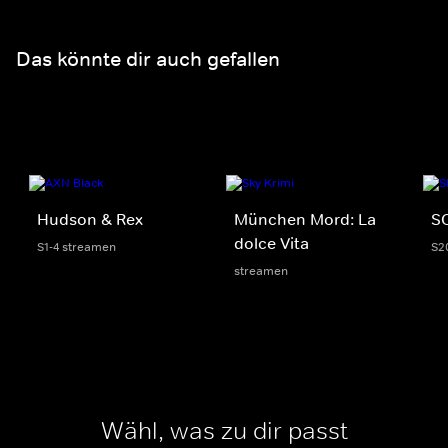
Das könnte dir auch gefallen
Hudson & Rex
München Mord: La
S
dolce Vita
S1-4 streamen
S2
streamen
Wähl, was zu dir passt