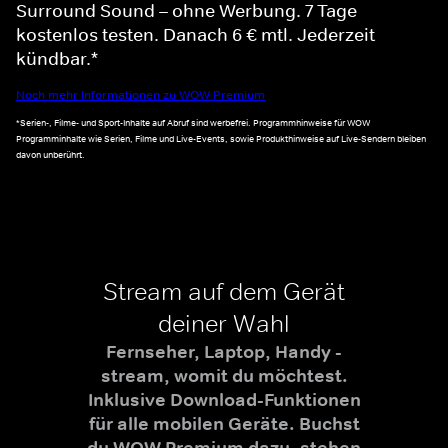
Surround Sound – ohne Werbung. 7 Tage
kostenlos testen. Danach 6 € mtl. Jederzeit
kündbar.*
Noch mehr Informationen zu WOW Premium
*Serien-, Filme- und Sport-Inhalte auf Abruf sind werbefrei. Programmhinweise für WOW
Programminhalte wie Serien, Filme und Live-Events, sowie Produkthinweise auf Live-Sendern bleiben
davon unberührt.
Stream auf dem Gerät
deiner Wahl
Fernseher, Laptop, Handy -
stream, womit du möchtest.
Inklusive Download-Funktionen
für alle mobilen Geräte. Buchst
du WOW Premium dazu, stehen