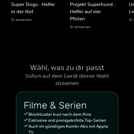
Super Dogs - Helfer
Projekt Superhund -
Un
in der Not
Helfer auf vier
Li
Pfoten
S1 streamen
S1
S1 streamen
Wähl, was zu dir passt
Sofort auf dem Gerät deiner Wahl
streamen
Filme & Serien
Blockbuster kurz nach dem Kino
Exklusive und preisgekrönte Top-Serien
Auch im günstigen Kombi-Abo mit Apple
TV