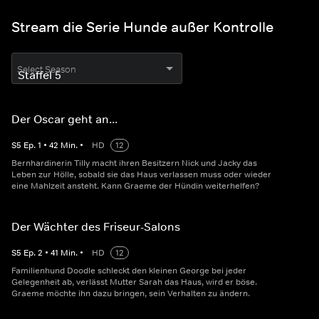
Stream die Serie Hunde außer Kontrolle
Select Season
Der Oscar geht an...
S
5
Ep.
1
•
42
Min.
•
HD
12
Bernhardinerin Tilly macht ihren Besitzern Nick und Jacky das
Leben zur Hölle, sobald sie das Haus verlassen muss oder wieder
eine Mahlzeit ansteht. Kann Graeme der Hündin weiterhelfen?
Der Wächter des Friseur-Salons
S
5
Ep.
2
•
41
Min.
•
HD
12
Familienhund Doodle schleckt den kleinen George bei jeder
Gelegenheit ab, verlässt Mutter Sarah das Haus, wird er böse.
Graeme möchte ihn dazu bringen, sein Verhalten zu ändern.