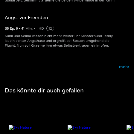
Stallarbeit. Bekommt Graeme die beiden Wirbelwinde in den Griff?
Angst vor Fremden
S
5
Ep.
6
•
41
Min.
•
HD
12
Sunil und Selina wissen nicht mehr weiter: Ihr Schäferhund Teddy
ist ein echter Angsthase und ergreift bei Besuch umgehend die
Flucht. Nun soll Graeme ihm etwas Selbstvertrauen einimpfen.
mehr
Das könnte dir auch gefallen