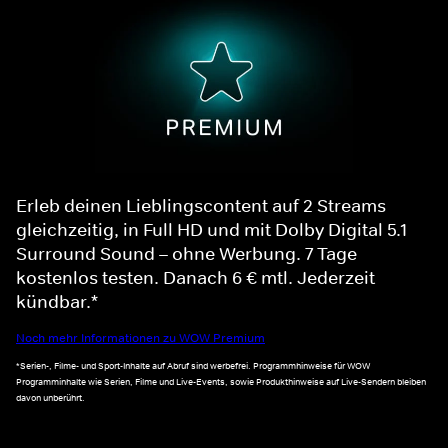
Erleb deinen Lieblingscontent auf 2 Streams
gleichzeitig, in Full HD und mit Dolby Digital 5.1
Surround Sound – ohne Werbung. 7 Tage
kostenlos testen. Danach 6 € mtl. Jederzeit
kündbar.*
Noch mehr Informationen zu WOW Premium
*Serien-, Filme- und Sport-Inhalte auf Abruf sind werbefrei. Programmhinweise für WOW
Programminhalte wie Serien, Filme und Live-Events, sowie Produkthinweise auf Live-Sendern bleiben
davon unberührt.