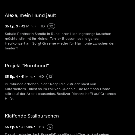
Alexa, mein Hund jault
S
5
Ep.
3
•
42
Min.
•
HD
12
Sobald Rentnerin Sandie in Ruhe ihren Lieblingssongs lauschen
möchte, stimmt ihr kleiner Terrier Blossom sein eigenes
Heulkonzert an. Sorgt Graeme wieder für Harmonie zwischen den
beiden?
Projekt "Bürohund"
S
5
Ep.
4
•
41
Min.
•
HD
12
Bürohunde erhöhen in der Regel die Zufriedenheit von
Mitarbeitern - nicht so im Fall von Queenie. Die Maltipoo-Dame
stört auf der Arbeit pausenlos. Besitzer Richard hofft auf Graemes
Hilfe.
Kläffende Stallburschen
S
5
Ep.
5
•
41
Min.
•
HD
6
Das stürmische Jack Russell-Duo Alfie und Charlie lässt seinen