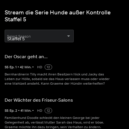
Stream die Serie Hunde außer Kontrolle
Staffel 5
Select Season
Der Oscar geht an...
S
5
Ep.
1
•
42
Min.
•
HD
12
Bernhardinerin Tilly macht ihren Besitzern Nick und Jacky das
Leben zur Hölle, sobald sie das Haus verlassen muss oder wieder
eine Mahlzeit ansteht. Kann Graeme der Hündin weiterhelfen?
Der Wächter des Friseur-Salons
S
5
Ep.
2
•
41
Min.
•
HD
12
Familienhund Doodle schleckt den kleinen George bei jeder
Gelegenheit ab, verlässt Mutter Sarah das Haus, wird er böse.
Graeme möchte ihn dazu bringen, sein Verhalten zu ändern.