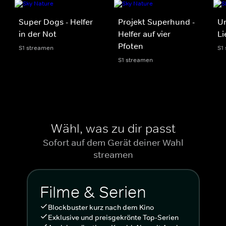
Super Dogs - Helfer
Projekt Superhund -
Un
in der Not
Helfer auf vier
Li
Pfoten
S1 streamen
S1
S1 streamen
Wähl, was zu dir passt
Sofort auf dem Gerät deiner Wahl
streamen
Filme & Serien
Blockbuster kurz nach dem Kino
Exklusive und preisgekrönte Top-Serien