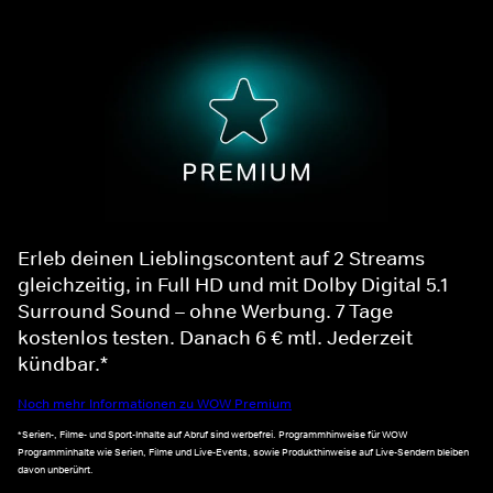
Erleb deinen Lieblingscontent auf 2 Streams
gleichzeitig, in Full HD und mit Dolby Digital 5.1
Surround Sound – ohne Werbung. 7 Tage
kostenlos testen. Danach 6 € mtl. Jederzeit
kündbar.*
Noch mehr Informationen zu WOW Premium
*Serien-, Filme- und Sport-Inhalte auf Abruf sind werbefrei. Programmhinweise für WOW
Programminhalte wie Serien, Filme und Live-Events, sowie Produkthinweise auf Live-Sendern bleiben
davon unberührt.