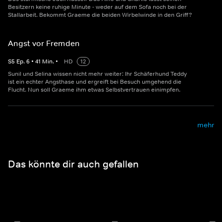
Besitzern keine ruhige Minute - weder auf dem Sofa noch bei der
Stallarbeit. Bekommt Graeme die beiden Wirbelwinde in den Griff?
Angst vor Fremden
S
5
Ep.
6
•
41
Min.
•
HD
12
Sunil und Selina wissen nicht mehr weiter: Ihr Schäferhund Teddy
ist ein echter Angsthase und ergreift bei Besuch umgehend die
Flucht. Nun soll Graeme ihm etwas Selbstvertrauen einimpfen.
mehr
Das könnte dir auch gefallen