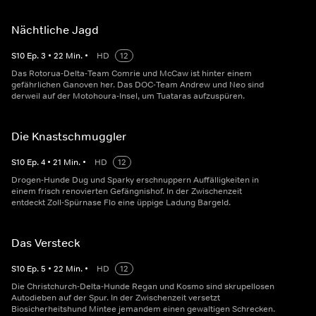
Nächtliche Jagd
S
10
Ep.
3
•
22
Min.
•
HD
12
Das Rotorua-Delta-Team Comrie und McCaw ist hinter einem
gefährlichen Ganoven her. Das DOC-Team Andrew und Neo sind
derweil auf der Motohoura-Insel, um Tuataras aufzuspüren.
Die Knastschmuggler
S
10
Ep.
4
•
21
Min.
•
HD
12
Drogen-Hunde Dug und Sparky erschnuppern Auffälligkeiten in
einem frisch renovierten Gefängnishof. In der Zwischenzeit
entdeckt Zoll-Spürnase Flo eine üppige Ladung Bargeld.
Das Versteck
S
10
Ep.
5
•
22
Min.
•
HD
12
Die Christchurch-Delta-Hunde Regan und Kosmo sind skrupellosen
Autodieben auf der Spur. In der Zwischenzeit versetzt
Biosicherheitshund Mintee jemandem einen gewaltigen Schrecken.