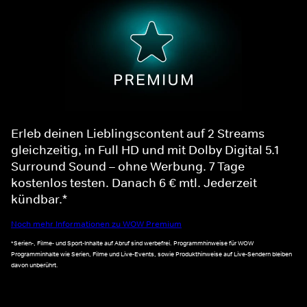
Erleb deinen Lieblingscontent auf 2 Streams
gleichzeitig, in Full HD und mit Dolby Digital 5.1
Surround Sound – ohne Werbung. 7 Tage
kostenlos testen. Danach 6 € mtl. Jederzeit
kündbar.*
Noch mehr Informationen zu WOW Premium
*Serien-, Filme- und Sport-Inhalte auf Abruf sind werbefrei. Programmhinweise für WOW
Programminhalte wie Serien, Filme und Live-Events, sowie Produkthinweise auf Live-Sendern bleiben
davon unberührt.