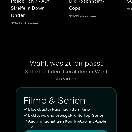
Police Ten 7 - Auf
Die Rosenheim-
SO
Streife in Down
Cops
S1
Under
S11-23 streamen
S25-29 streamen
Wähl, was zu dir passt
Sofort auf dem Gerät deiner Wahl
streamen
Filme & Serien
Blockbuster kurz nach dem Kino
Exklusive und preisgekrönte Top-Serien
Auch im günstigen Kombi-Abo mit Apple
TV