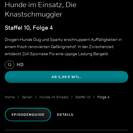
Hunde im Einsatz, Die
Knastschmuggler
Staffel 10, Folge 4
Drogen-Hunde Dug und Sparky erschnuppern Auffälligkeiten in
einem frisch renovierten Gefängnishof. In der Zwischenzeit
entdeckt Zoll-Spürnase Flo eine üppige Ladung Bargeld.
HD
12
AB 5,98 € MTL.
Home
Serien
Hunde im Einsatz
Staffel 10
Folge 4
EPISODENGUIDE
DETAILS