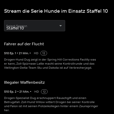
Stream die Serie Hunde im Einsatz Staffel 10
Select Season
Fahrer auf der Flucht
S
10
Ep.
1
•
21
Min.
•
HD
12
Drogen-Hund Dug zeigt in der Spring Hill Corrections Facility was
er kann, Zoll-Spürnase Latte macht seine Kontrollrunde und das
Wellington-Delta-Team Stu und Dakota ist auf Verbrecherjagd.
Illegaler Waffenbesitz
S
10
Ep.
2
•
21
Min.
•
HD
12
Drogen-Spezialist Dug erschnuppert Rauschgift und einen
Betrugsfall. Zoll-Hund Willow wittert Drogen bei seiner Kontrolle
und Falon ist mit seinen Polizeikollegen hinter einem Zaunspringer
her.