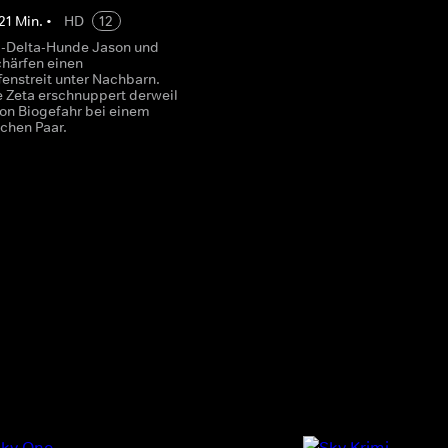
21
Min.
•
HD
12
-Delta-Hunde Jason und
chärfen einen
enstreit unter Nachbarn.
 Zeta erschnuppert derweil
von Biogefahr bei einem
chen Paar.