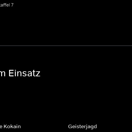
affel 7
m Einsatz
e Kokain
Geisterjagd