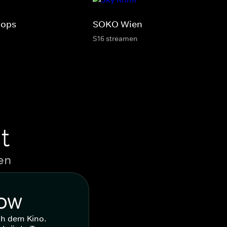
Cops
SOKO Wien
S16 streamen
t
en
WOW
ch dem Kino.