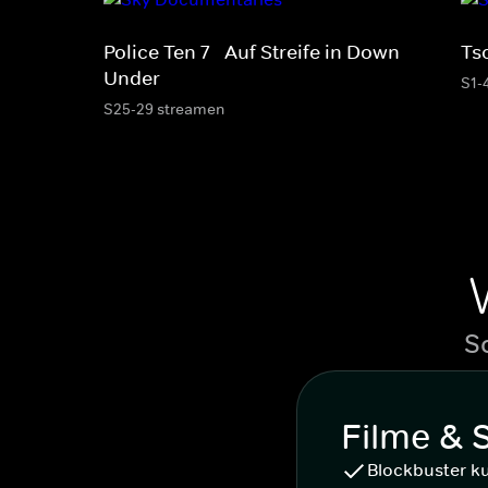
Police Ten 7 - Auf Streife in Down
Ts
Under
S1-
S25-29 streamen
S
Filme & 
Blockbuster k