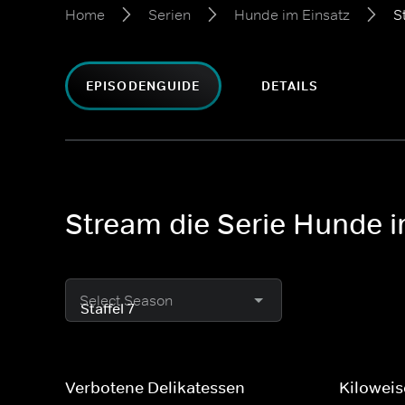
Home
Serien
Hunde im Einsatz
St
EPISODENGUIDE
DETAILS
Stream die Serie Hunde i
Select Season
Verbotene Delikatessen
Kiloweis