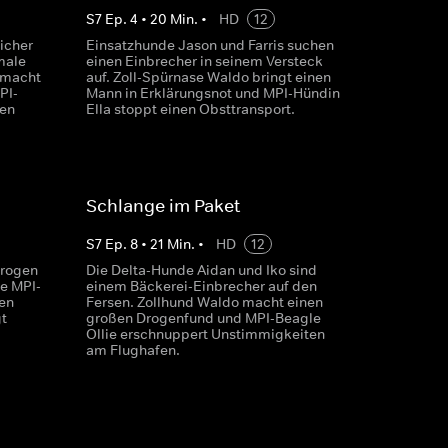
S
7
Ep.
4
•
20
Min.
•
HD
12
icher
Einsatzhunde Jason und Farris suchen
male
einen Einbrecher in seinem Versteck
 macht
auf. Zoll-Spürnase Waldo bringt einen
PI-
Mann in Erklärungsnot und MPI-Hündin
en
Ella stoppt einen Obsttransport.
Schlange im Paket
S
7
Ep.
8
•
21
Min.
•
HD
12
Drogen
Die Delta-Hunde Aidan und Iko sind
e MPI-
einem Bäckerei-Einbrecher auf den
en
Fersen. Zollhund Waldo macht einen
t
großen Drogenfund und MPI-Beagle
Ollie erschnuppert Unstimmigkeiten
am Flughafen.