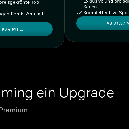
Exklusive und preisg
preisgekrönte Top-
Serien.
Kompletter Live-Spor
igen Kombi-Abo mit
AB 34,97 
,98 € MTL.
aming ein Upgrade
 Premium.