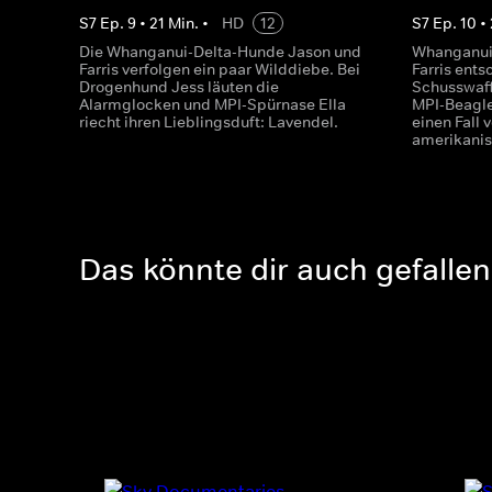
S
7
Ep.
9
•
21
Min.
•
HD
12
S
7
Ep.
10
•
Die Whanganui-Delta-Hunde Jason und
Whanganui
Farris verfolgen ein paar Wilddiebe. Bei
Farris ents
Drogenhund Jess läuten die
Schusswaff
Alarmglocken und MPI-Spürnase Ella
MPI-Beagle
riecht ihren Lieblingsduft: Lavendel.
einen Fall 
amerikanis
Das könnte dir auch gefallen