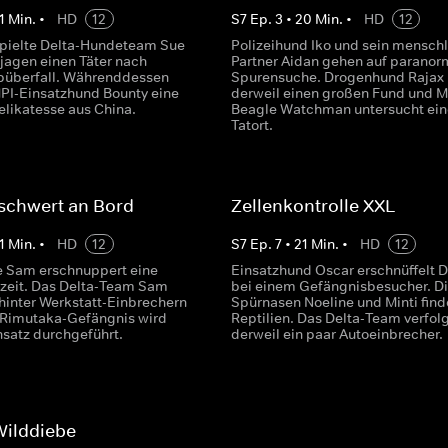
1
Min.
•
HD
12
S
7
Ep.
3
•
20
Min.
•
HD
12
pielte Delta-Hundeteam Sue
Polizeihund Iko und sein menschl
jagen einen Täter nach
Partner Aidan gehen auf paranor
büberfall. Währenddessen
Spurensuche. Drogenhund Rajax
PI-Einsatzhund Bounty eine
derweil einen großen Fund und M
elikatesse aus China.
Beagle Watchman untersucht ein
Tatort.
schwert an Bord
Zellenkontrolle XXL
1
Min.
•
HD
12
S
7
Ep.
7
•
21
Min.
•
HD
12
 Sam erschnuppert eine
Einsatzhund Oscar erschnüffelt 
lzeit. Das Delta-Team Sam
bei einem Gefängnisbesucher. Di
 hinter Werkstatt-Einbrechern
Spürnasen Noeline und Minti find
 Rimutaka-Gefängnis wird
Reptilien. Das Delta-Team verfolg
nsatz durchgeführt.
derweil ein paar Autoeinbrecher.
Wilddiebe