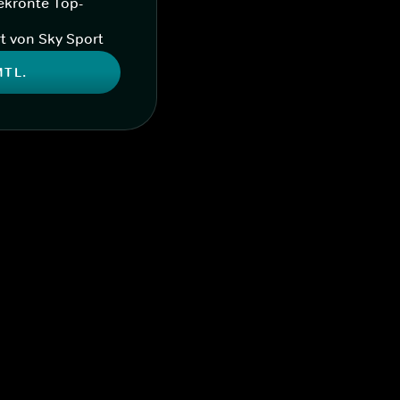
ekrönte Top-
t von Sky Sport
MTL.