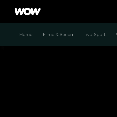
Home
Filme & Serien
Live-Sport