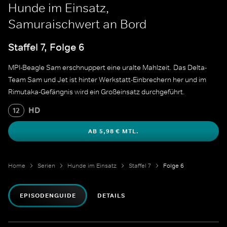
Hunde im Einsatz,
Samuraischwert an Bord
Staffel 7, Folge 6
MPI-Beagle Sam erschnuppert eine uralte Mahlzeit. Das Delta-
Team Sam und Jet ist hinter Werkstatt-Einbrechern her und im
Rimutaka-Gefängnis wird ein Großeinsatz durchgeführt.
HD
12
AB 5,98 € MTL.
Home
Serien
Hunde im Einsatz
Staffel 7
Folge 6
EPISODENGUIDE
DETAILS