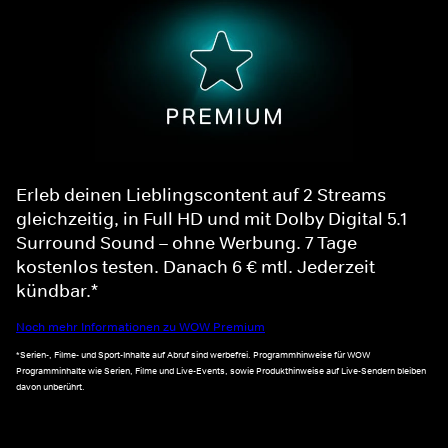
Erleb deinen Lieblingscontent auf 2 Streams
gleichzeitig, in Full HD und mit Dolby Digital 5.1
Surround Sound – ohne Werbung. 7 Tage
kostenlos testen. Danach 6 € mtl. Jederzeit
kündbar.*
Noch mehr Informationen zu WOW Premium
*Serien-, Filme- und Sport-Inhalte auf Abruf sind werbefrei. Programmhinweise für WOW
Programminhalte wie Serien, Filme und Live-Events, sowie Produkthinweise auf Live-Sendern bleiben
davon unberührt.