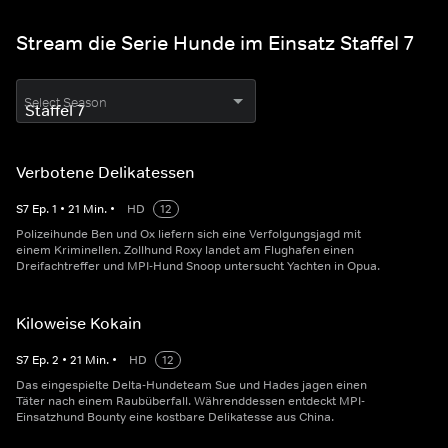
Stream die Serie Hunde im Einsatz Staffel 7
Select Season
Verbotene Delikatessen
S
7
Ep.
1
•
21
Min.
•
HD
12
Polizeihunde Ben und Ox liefern sich eine Verfolgungsjagd mit
einem Kriminellen. Zollhund Roxy landet am Flughafen einen
Dreifachtreffer und MPI-Hund Snoop untersucht Yachten in Opua.
Kiloweise Kokain
S
7
Ep.
2
•
21
Min.
•
HD
12
Das eingespielte Delta-Hundeteam Sue und Hades jagen einen
Täter nach einem Raubüberfall. Währenddessen entdeckt MPI-
Einsatzhund Bounty eine kostbare Delikatesse aus China.