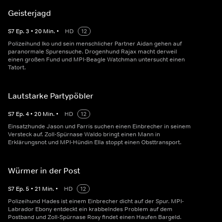
Geisterjagd
S
7
Ep.
3
•
20
Min.
•
HD
12
Polizeihund Iko und sein menschlicher Partner Aidan gehen auf
paranormale Spurensuche. Drogenhund Rajax macht derweil
einen großen Fund und MPI-Beagle Watchman untersucht einen
Tatort.
Lautstarke Partypöbler
S
7
Ep.
4
•
20
Min.
•
HD
12
Einsatzhunde Jason und Farris suchen einen Einbrecher in seinem
Versteck auf. Zoll-Spürnase Waldo bringt einen Mann in
Erklärungsnot und MPI-Hündin Ella stoppt einen Obsttransport.
Würmer in der Post
S
7
Ep.
5
•
21
Min.
•
HD
12
Polizeihund Hades ist einem Einbrecher dicht auf der Spur. MPI-
Labrador Ebony entdeckt ein krabbelndes Problem auf dem
Postband und Zoll-Spürnase Roxy findet einen Haufen Bargeld.