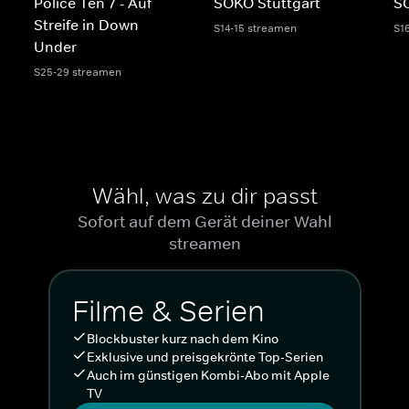
Police Ten 7 - Auf
SOKO Stuttgart
S
Streife in Down
S14-15 streamen
S1
Under
S25-29 streamen
Wähl, was zu dir passt
Sofort auf dem Gerät deiner Wahl
streamen
Filme & Serien
Blockbuster kurz nach dem Kino
Exklusive und preisgekrönte Top-Serien
Auch im günstigen Kombi-Abo mit Apple
TV