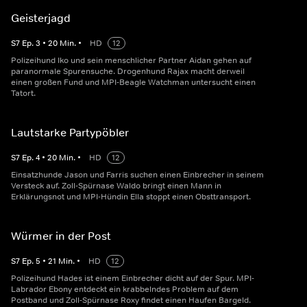
Geisterjagd
S
7
Ep.
3
•
20
Min.
•
HD
12
Polizeihund Iko und sein menschlicher Partner Aidan gehen auf
paranormale Spurensuche. Drogenhund Rajax macht derweil
einen großen Fund und MPI-Beagle Watchman untersucht einen
Tatort.
Lautstarke Partypöbler
S
7
Ep.
4
•
20
Min.
•
HD
12
Einsatzhunde Jason und Farris suchen einen Einbrecher in seinem
Versteck auf. Zoll-Spürnase Waldo bringt einen Mann in
Erklärungsnot und MPI-Hündin Ella stoppt einen Obsttransport.
Würmer in der Post
S
7
Ep.
5
•
21
Min.
•
HD
12
Polizeihund Hades ist einem Einbrecher dicht auf der Spur. MPI-
Labrador Ebony entdeckt ein krabbelndes Problem auf dem
Postband und Zoll-Spürnase Roxy findet einen Haufen Bargeld.