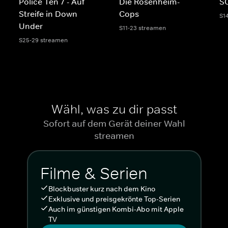
Police Ten 7 - Auf
Die Rosenheim-
SO
Streife in Down
Cops
S1
Under
S11-23 streamen
S25-29 streamen
Wähl, was zu dir passt
Sofort auf dem Gerät deiner Wahl
streamen
Filme & Serien
Blockbuster kurz nach dem Kino
Exklusive und preisgekrönte Top-Serien
Auch im günstigen Kombi-Abo mit Apple
TV