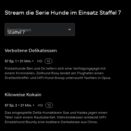
Stream die Serie Hunde im Einsatz Staffel 7
Select Season
Verbotene Delikatessen
S
7
Ep.
1
•
21
Min.
•
HD
12
Polizeihunde Ben und Ox liefern sich eine Verfolgungsjagd mit
einem Kriminellen. Zollhund Roxy landet am Flughafen einen
Dreifachtreffer und MPI-Hund Snoop untersucht Yachten in Opua.
Kiloweise Kokain
S
7
Ep.
2
•
21
Min.
•
HD
12
Das eingespielte Delta-Hundeteam Sue und Hades jagen einen
Täter nach einem Raubüberfall. Währenddessen entdeckt MPI-
Einsatzhund Bounty eine kostbare Delikatesse aus China.