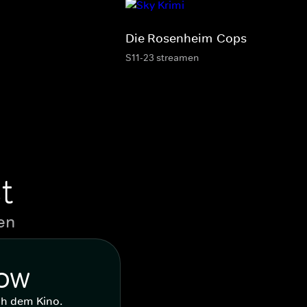
Die Rosenheim-Cops
S11-23 streamen
t
en
WOW
ch dem Kino.