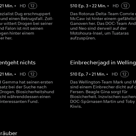
21
Min.
•
HD
12
S
10
Ep.
3
•
22
Min.
•
HD
12
zialist Dug erschnuppert
Das Rotorua-Delta-Team Comrie 
und einen Betrugsfall. Zoll-
McCaw ist hinter einem gefährli
w wittert Drogen bei seiner
Ganoven her. Das DOC-Team An
nd Falon ist mit seinen
und Neo sind derweil auf der
legen hinter einem
Motohoura-Insel, um Tuataras
er her.
aufzuspüren.
ntgeht nichts
Einbrecherjagd in Wellin
21
Min.
•
HD
12
S
10
Ep.
7
•
21
Min.
•
HD
12
d Gemma hat seinen ersten
Das Wellington-Team Mark und 
satz bei der Suche nach
sind einem Einbrecher dicht auf 
Drogen. Biosicherheitshund
Fersen. Beagle Gina sorgt für
ht währenddessen einen
Biosicherheit. Inzwischen suchen
interessanten Fund.
DOC-Spürnasen Martin und Toby
Kiwis.
bräuber