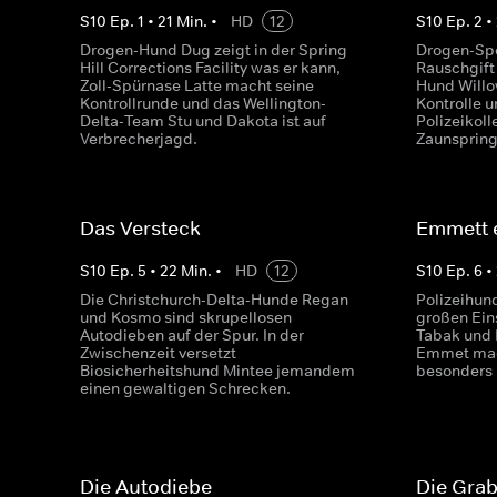
S
10
Ep.
1
•
21
Min.
•
HD
12
S
10
Ep.
2
•
Drogen-Hund Dug zeigt in der Spring
Drogen-Spe
Hill Corrections Facility was er kann,
Rauschgift 
Zoll-Spürnase Latte macht seine
Hund Willo
Kontrollrunde und das Wellington-
Kontrolle u
Delta-Team Stu und Dakota ist auf
Polizeikol
Verbrecherjagd.
Zaunspring
Das Versteck
Emmett e
S
10
Ep.
5
•
22
Min.
•
HD
12
S
10
Ep.
6
•
Die Christchurch-Delta-Hunde Regan
Polizeihun
und Kosmo sind skrupellosen
großen Ein
Autodieben auf der Spur. In der
Tabak und 
Zwischenzeit versetzt
Emmet mac
Biosicherheitshund Mintee jemandem
besonders 
einen gewaltigen Schrecken.
Die Autodiebe
Die Gra