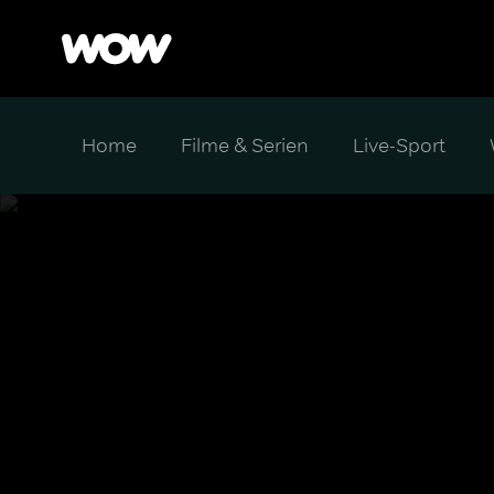
Home
Filme & Serien
Live-Sport