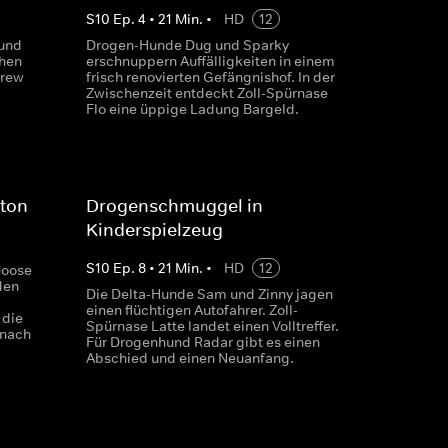
S
10
Ep.
4
•
21
Min.
•
HD
12
und
Drogen-Hunde Dug und Sparky
chen
erschnuppern Auffälligkeiten in einem
drew
frisch renovierten Gefängnishof. In der
Zwischenzeit entdeckt Zoll-Spürnase
Flo eine üppige Ladung Bargeld.
gton
Drogenschmuggel in
Kinderspielzeug
S
10
Ep.
8
•
21
Min.
•
HD
12
Moose
den
Die Delta-Hunde Sam und Zinny jagen
einen flüchtigen Autofahrer. Zoll-
 die
Spürnase Latte landet einen Volltreffer.
 nach
Für Drogenhund Radar gibt es einen
Abschied und einen Neuanfang.