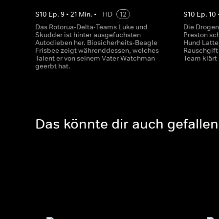
S
10
Ep.
9
•
21
Min.
•
HD
12
S
10
Ep.
10
Das Rotorua-Delta-Teams Luke und
Die Droge
Skudder ist hinter ausgefuchsten
Preston sch
Autodieben her. Biosicherheits-Beagle
Hund Latte
Frisbee zeigt währenddessen, welches
Rauschgift
Talent er von seinem Vater Watchman
Team klärt
geerbt hat.
Das könnte dir auch gefallen