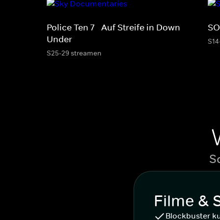
Police Ten 7 - Auf Streife in Down
SO
Under
S14
S25-29 streamen
S
Filme & 
Blockbuster k