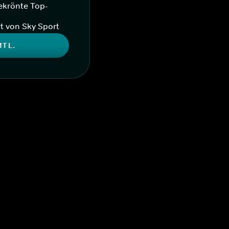
ekrönte Top-
t von Sky Sport
MTL.