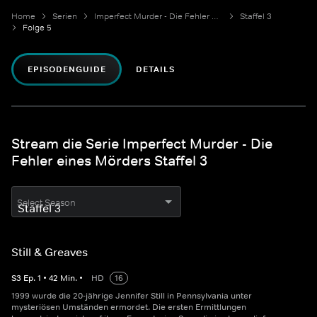
Home
Serien
Imperfect Murder - Die Fehler eines Mörders
Staffel 3
Folge 5
EPISODENGUIDE
DETAILS
Stream die Serie Imperfect Murder - Die
Fehler eines Mörders Staffel 3
Select Season
Still & Greaves
S
3
Ep.
1
•
42
Min.
•
HD
16
1999 wurde die 20-jährige Jennifer Still in Pennsylvania unter
mysteriösen Umständen ermordet. Die ersten Ermittlungen