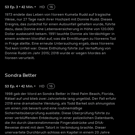
S
3
Ep.
3
•
42
Min.
•
HD
16
1973 endete das Leben von Noreen Kumeta Rudd auf tragische
Weise, nur 27 Tage nach ihrer Hochzeit mit Donnie Rudd. Dieses
Ereignis, das zunächst für einen Autounfall gehalten wurde, führte
dazu, dass Donnie eine Lebensversicherung in Höhe von 120.000
Dollar ausbezahlt bekam. 1991 tauchte Donnie als Verdächtiger in
einem anderen Mordfall auf, was die Ermittlungen zu Noreens Tod
in Frage stellte. Eine erneute Untersuchung ergab, dass Noreens
Tod kein Unfall war. Diese Enthüllung führte zur Verhaftung von
Donnie Rudd im Jahr 2015; 2018 wurde er wegen Mordes an
Noreen verurteilt.
Sondra Better
S
3
Ep.
4
•
42
Min.
•
HD
16
1998 gab der Mord an Sondra Better in West Palm Beach, Florida,
Rätsel auf und blieb zwei Jahrzehnte lang ungelöst. Der Fall erfuhr
2018 eine dramatische Wendung, als Todd Barket sich ahnungslos
um einen Job bewarb und eine routinemäßige
Sicherheitsüberprüfung auslöste. Diese Überprüfung führte zu
einer verblüffenden Entdeckung in einer polizeilichen Datenbank,
die ihn durch übereinstimmende Fingerabdrücke und DNA-
Beweise direkt mit dem Tatort in Verbindung brachte. Dieser
unerwartete Durchbruch schloss ein Kapitel in einem 20 Jahre