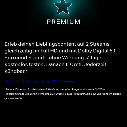
Erleb deinen Lieblingscontent auf 2 Streams
gleichzeitig, in Full HD und mit Dolby Digital 5.1
Surround Sound – ohne Werbung. 7 Tage
kostenlos testen. Danach 6 € mtl. Jederzeit
kündbar.*
Noch mehr Informationen zu WOW Premium
*Serien-, Filme- und Sport-Inhalte auf Abruf sind werbefrei. Programmhinweise für WOW
Programminhalte wie Serien, Filme und Live-Events, sowie Produkthinweise auf Live-Sendern bleiben
davon unberührt.