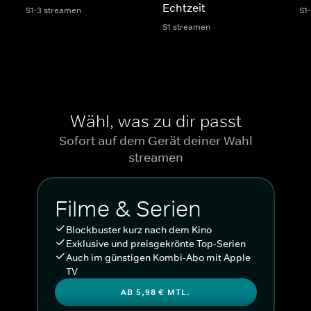
Echtzeit
S1-3 streamen
S1
S1 streamen
Wähl, was zu dir passt
Sofort auf dem Gerät deiner Wahl
streamen
Filme & Serien
Blockbuster kurz nach dem Kino
Exklusive und preisgekrönte Top-Serien
Auch im günstigen Kombi-Abo mit Apple
TV
AB 5,98 € MTL.