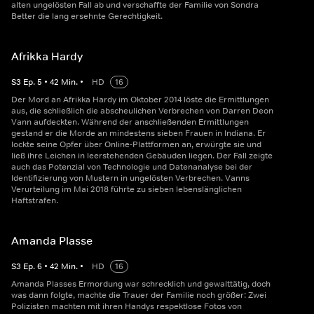
alten ungelösten Fall ab und verschaffte der Familie von Sondra
Better die lang ersehnte Gerechtigkeit.
Afrikka Hardy
S
3
Ep.
5
•
42
Min.
•
HD
16
Der Mord an Afrikka Hardy im Oktober 2014 löste die Ermittlungen
aus, die schließlich die abscheulichen Verbrechen von Darren Deon
Vann aufdeckten. Während der anschließenden Ermittlungen
gestand er die Morde an mindestens sieben Frauen in Indiana. Er
lockte seine Opfer über Online-Plattformen an, erwürgte sie und
ließ ihre Leichen in leerstehenden Gebäuden liegen. Der Fall zeigte
auch das Potenzial von Technologie und Datenanalyse bei der
Identifizierung von Mustern in ungelösten Verbrechen. Vanns
Verurteilung im Mai 2018 führte zu sieben lebenslänglichen
Haftstrafen.
Amanda Plasse
S
3
Ep.
6
•
42
Min.
•
HD
16
Amanda Plasses Ermordung war schrecklich und gewalttätig, doch
was dann folgte, machte die Trauer der Familie noch größer: Zwei
Polizisten machten mit ihren Handys respektlose Fotos von