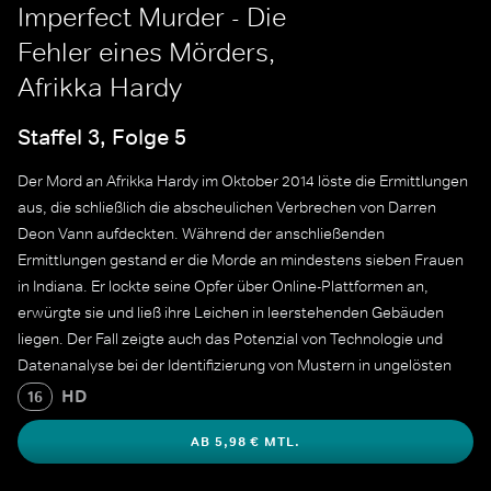
Imperfect Murder - Die
Fehler eines Mörders,
Afrikka Hardy
Staffel 3, Folge 5
Der Mord an Afrikka Hardy im Oktober 2014 löste die Ermittlungen
aus, die schließlich die abscheulichen Verbrechen von Darren
Deon Vann aufdeckten. Während der anschließenden
Ermittlungen gestand er die Morde an mindestens sieben Frauen
in Indiana. Er lockte seine Opfer über Online-Plattformen an,
erwürgte sie und ließ ihre Leichen in leerstehenden Gebäuden
liegen. Der Fall zeigte auch das Potenzial von Technologie und
Datenanalyse bei der Identifizierung von Mustern in ungelösten
Verbrechen. Vanns Verurteilung im Mai 2018 führte zu sieben
HD
16
lebenslänglichen Haftstrafen.
AB 5,98 € MTL.