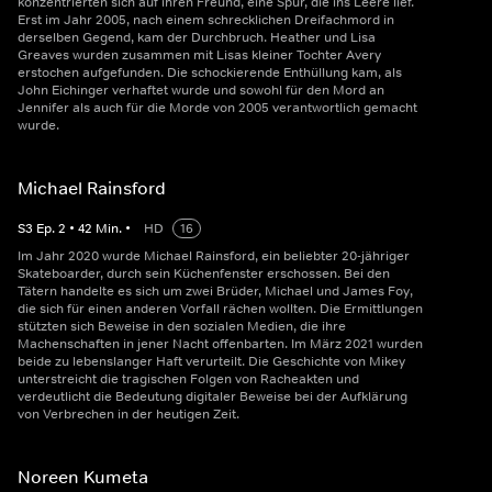
konzentrierten sich auf ihren Freund, eine Spur, die ins Leere lief.
Erst im Jahr 2005, nach einem schrecklichen Dreifachmord in
derselben Gegend, kam der Durchbruch. Heather und Lisa
Greaves wurden zusammen mit Lisas kleiner Tochter Avery
erstochen aufgefunden. Die schockierende Enthüllung kam, als
John Eichinger verhaftet wurde und sowohl für den Mord an
Jennifer als auch für die Morde von 2005 verantwortlich gemacht
wurde.
Michael Rainsford
S
3
Ep.
2
•
42
Min.
•
HD
16
Im Jahr 2020 wurde Michael Rainsford, ein beliebter 20-jähriger
Skateboarder, durch sein Küchenfenster erschossen. Bei den
Tätern handelte es sich um zwei Brüder, Michael und James Foy,
die sich für einen anderen Vorfall rächen wollten. Die Ermittlungen
stützten sich Beweise in den sozialen Medien, die ihre
Machenschaften in jener Nacht offenbarten. Im März 2021 wurden
beide zu lebenslanger Haft verurteilt. Die Geschichte von Mikey
unterstreicht die tragischen Folgen von Racheakten und
verdeutlicht die Bedeutung digitaler Beweise bei der Aufklärung
von Verbrechen in der heutigen Zeit.
Noreen Kumeta