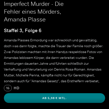
Imperfect Murder - Die
Fehler eines Mörders,
Amanda Plasse
Staffel 3, Folge 6
Amanda Plasses Ermordung war schrecklich und gewalttätig,
doch was dann folgte, machte die Trauer der Familie noch größer:
Zwei Polizisten machten mit ihren Handys respektlose Fotos von
Amandas leblosem Körper, die dann verbreitet wurden. Die
Ermittlungen dauerten Jahre und führten schließlich zur
Verhaftung und Verurteilung von Dennis Rosa-Roman. Amandas
Mutter, Michelle Penna, kämpfte nicht nur für Gerechtigkeit,
sondern auch für "Amandas Gesetz", das Ersthelfern verbietet,
nicht-genehmigte Tatortfotos weiterzugeben, um die Würde und
HD
16
Privatsphäre der Opfer und ihrer Familien zu wahren.
AB 5,98 € MTL.