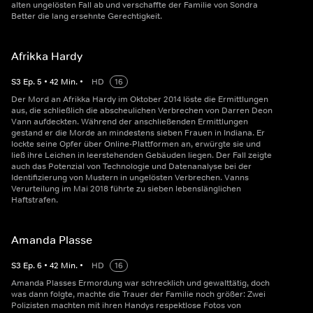
alten ungelösten Fall ab und verschaffte der Familie von Sondra
Better die lang ersehnte Gerechtigkeit.
Afrikka Hardy
S
3
Ep.
5
•
42
Min.
•
HD
16
Der Mord an Afrikka Hardy im Oktober 2014 löste die Ermittlungen
aus, die schließlich die abscheulichen Verbrechen von Darren Deon
Vann aufdeckten. Während der anschließenden Ermittlungen
gestand er die Morde an mindestens sieben Frauen in Indiana. Er
lockte seine Opfer über Online-Plattformen an, erwürgte sie und
ließ ihre Leichen in leerstehenden Gebäuden liegen. Der Fall zeigte
auch das Potenzial von Technologie und Datenanalyse bei der
Identifizierung von Mustern in ungelösten Verbrechen. Vanns
Verurteilung im Mai 2018 führte zu sieben lebenslänglichen
Haftstrafen.
Amanda Plasse
S
3
Ep.
6
•
42
Min.
•
HD
16
Amanda Plasses Ermordung war schrecklich und gewalttätig, doch
was dann folgte, machte die Trauer der Familie noch größer: Zwei
Polizisten machten mit ihren Handys respektlose Fotos von