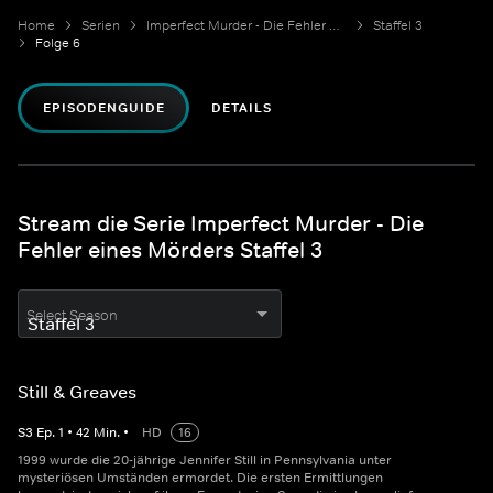
Home
Serien
Imperfect Murder - Die Fehler eines Mörders
Staffel 3
Folge 6
EPISODENGUIDE
DETAILS
Stream die Serie Imperfect Murder - Die
Fehler eines Mörders Staffel 3
Select Season
Still & Greaves
S
3
Ep.
1
•
42
Min.
•
HD
16
1999 wurde die 20-jährige Jennifer Still in Pennsylvania unter
mysteriösen Umständen ermordet. Die ersten Ermittlungen