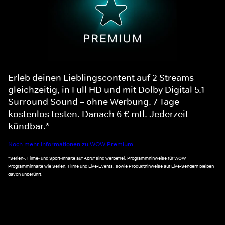
Erleb deinen Lieblingscontent auf 2 Streams
gleichzeitig, in Full HD und mit Dolby Digital 5.1
Surround Sound – ohne Werbung. 7 Tage
kostenlos testen. Danach 6 € mtl. Jederzeit
kündbar.*
Noch mehr Informationen zu WOW Premium
*Serien-, Filme- und Sport-Inhalte auf Abruf sind werbefrei. Programmhinweise für WOW
Programminhalte wie Serien, Filme und Live-Events, sowie Produkthinweise auf Live-Sendern bleiben
davon unberührt.