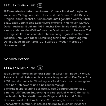
S
3
Ep.
3
•
42
Min.
•
HD
16
1973 endete das Leben von Noreen Kumeta Rudd auf tragische
Weise, nur 27 Tage nach ihrer Hochzeit mit Donnie Rudd. Dieses
Ereignis, das zunächst für einen Autounfall gehalten wurde, führte
dazu, dass Donnie eine Lebensversicherung in Höhe von 120.000
Dollar ausbezahlt bekam. 1991 tauchte Donnie als Verdächtiger in
einem anderen Mordfall auf, was die Ermittlungen zu Noreens Tod
in Frage stellte. Eine erneute Untersuchung ergab, dass Noreens
Tod kein Unfall war. Diese Enthüllung führte zur Verhaftung von
Donnie Rudd im Jahr 2015; 2018 wurde er wegen Mordes an
Noreen verurteilt.
Sondra Better
S
3
Ep.
4
•
42
Min.
•
HD
16
1998 gab der Mord an Sondra Better in West Palm Beach, Florida,
Rätsel auf und blieb zwei Jahrzehnte lang ungelöst. Der Fall erfuhr
2018 eine dramatische Wendung, als Todd Barket sich ahnungslos
um einen Job bewarb und eine routinemäßige
Sicherheitsüberprüfung auslöste. Diese Überprüfung führte zu
einer verblüffenden Entdeckung in einer polizeilichen Datenbank,
die ihn durch übereinstimmende Fingerabdrücke und DNA-
Beweise direkt mit dem Tatort in Verbindung brachte. Dieser
unerwartete Durchbruch schloss ein Kapitel in einem 20 Jahre