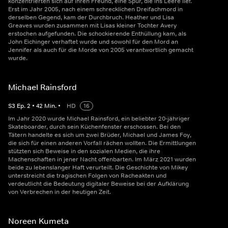
konzentrierten sich auf ihren Freund, eine Spur, die ins Leere lief.
Erst im Jahr 2005, nach einem schrecklichen Dreifachmord in
derselben Gegend, kam der Durchbruch. Heather und Lisa
Greaves wurden zusammen mit Lisas kleiner Tochter Avery
erstochen aufgefunden. Die schockierende Enthüllung kam, als
John Eichinger verhaftet wurde und sowohl für den Mord an
Jennifer als auch für die Morde von 2005 verantwortlich gemacht
wurde.
Michael Rainsford
S
3
Ep.
2
•
42
Min.
•
HD
16
Im Jahr 2020 wurde Michael Rainsford, ein beliebter 20-jähriger
Skateboarder, durch sein Küchenfenster erschossen. Bei den
Tätern handelte es sich um zwei Brüder, Michael und James Foy,
die sich für einen anderen Vorfall rächen wollten. Die Ermittlungen
stützten sich Beweise in den sozialen Medien, die ihre
Machenschaften in jener Nacht offenbarten. Im März 2021 wurden
beide zu lebenslanger Haft verurteilt. Die Geschichte von Mikey
unterstreicht die tragischen Folgen von Racheakten und
verdeutlicht die Bedeutung digitaler Beweise bei der Aufklärung
von Verbrechen in der heutigen Zeit.
Noreen Kumeta