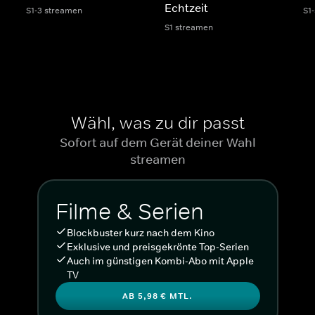
Echtzeit
S1-3 streamen
S1
S1 streamen
Wähl, was zu dir passt
Sofort auf dem Gerät deiner Wahl
streamen
Filme & Serien
Blockbuster kurz nach dem Kino
Exklusive und preisgekrönte Top-Serien
Auch im günstigen Kombi-Abo mit Apple
TV
AB 5,98 € MTL.