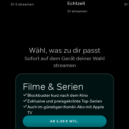
Echtzeit
S1-3 streamen
S1
S1 streamen
Wähl, was zu dir passt
Sofort auf dem Gerät deiner Wahl
streamen
Filme & Serien
Blockbuster kurz nach dem Kino
Exklusive und preisgekrönte Top-Serien
Auch im günstigen Kombi-Abo mit Apple
TV
AB 5,98 € MTL.