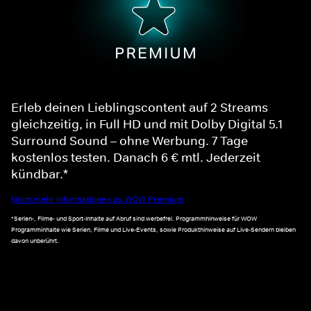
Erleb deinen Lieblingscontent auf 2 Streams
gleichzeitig, in Full HD und mit Dolby Digital 5.1
Surround Sound – ohne Werbung. 7 Tage
kostenlos testen. Danach 6 € mtl. Jederzeit
kündbar.*
Noch mehr Informationen zu WOW Premium
*Serien-, Filme- und Sport-Inhalte auf Abruf sind werbefrei. Programmhinweise für WOW
Programminhalte wie Serien, Filme und Live-Events, sowie Produkthinweise auf Live-Sendern bleiben
davon unberührt.