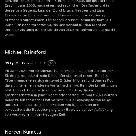
konzentrierten sich auf ihren Freund, eine Spur, die ins Leere lief.
Erst im Jahr 2005, nach einem schrecklichen Dreifachmord in
derselben Gegend, kam der Durchbruch. Heather und Lisa
Greaves wurden zusammen mit Lisas kleiner Tochter Avery
erstochen aufgefunden. Die schockierende Enthüllung kam, als
John Eichinger verhaftet wurde und sowohl für den Mord an
Jennifer als auch für die Morde von 2005 verantwortlich gemacht
wurde.
Michael Rainsford
S
3
Ep.
2
•
42
Min.
•
HD
16
Im Jahr 2020 wurde Michael Rainsford, ein beliebter 20-jähriger
Skateboarder, durch sein Küchenfenster erschossen. Bei den
Tätern handelte es sich um zwei Brüder, Michael und James Foy,
die sich für einen anderen Vorfall rächen wollten. Die Ermittlungen
stützten sich Beweise in den sozialen Medien, die ihre
Machenschaften in jener Nacht offenbarten. Im März 2021 wurden
beide zu lebenslanger Haft verurteilt. Die Geschichte von Mikey
unterstreicht die tragischen Folgen von Racheakten und
verdeutlicht die Bedeutung digitaler Beweise bei der Aufklärung
von Verbrechen in der heutigen Zeit.
Noreen Kumeta