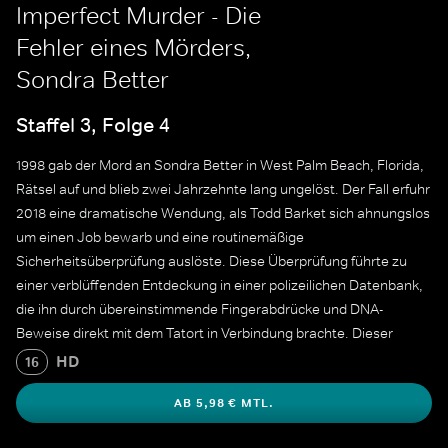
Imperfect Murder - Die
Fehler eines Mörders,
Sondra Better
Staffel 3, Folge 4
1998 gab der Mord an Sondra Better in West Palm Beach, Florida,
Rätsel auf und blieb zwei Jahrzehnte lang ungelöst. Der Fall erfuhr
2018 eine dramatische Wendung, als Todd Barket sich ahnungslos
um einen Job bewarb und eine routinemäßige
Sicherheitsüberprüfung auslöste. Diese Überprüfung führte zu
einer verblüffenden Entdeckung in einer polizeilichen Datenbank,
die ihn durch übereinstimmende Fingerabdrücke und DNA-
Beweise direkt mit dem Tatort in Verbindung brachte. Dieser
unerwartete Durchbruch schloss ein Kapitel in einem 20 Jahre
HD
16
alten ungelösten Fall ab und verschaffte der Familie von Sondra
AB 5,98 € MTL.
Better die lang ersehnte Gerechtigkeit.