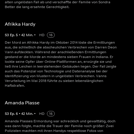
alten ungelösten Fall ab und verschaffte der Familie von Sondra
Better die lang ersehnte Gerechtigkeit.
Afrikka Hardy
S
3
Ep.
5
•
42
Min.
•
HD
16
Der Mord an Afrikka Hardy im Oktober 2014 löste die Ermittlungen
aus, die schließlich die abscheulichen Verbrechen von Darren Deon
Vann aufdeckten. Während der anschließenden Ermittlungen
gestand er die Morde an mindestens sieben Frauen in Indiana. Er
lockte seine Opfer über Online-Plattformen an, erwürgte sie und
ließ ihre Leichen in leerstehenden Gebäuden liegen. Der Fall zeigte
auch das Potenzial von Technologie und Datenanalyse bei der
Identifizierung von Mustern in ungelösten Verbrechen. Vanns
Verurteilung im Mai 2018 führte zu sieben lebenslänglichen
Haftstrafen.
Amanda Plasse
S
3
Ep.
6
•
42
Min.
•
HD
16
Amanda Plasses Ermordung war schrecklich und gewalttätig, doch
was dann folgte, machte die Trauer der Familie noch größer: Zwei
Polizisten machten mit ihren Handys respektlose Fotos von