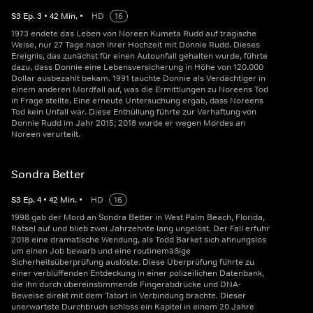
S
3
Ep.
3
•
42
Min.
•
HD
16
1973 endete das Leben von Noreen Kumeta Rudd auf tragische
Weise, nur 27 Tage nach ihrer Hochzeit mit Donnie Rudd. Dieses
Ereignis, das zunächst für einen Autounfall gehalten wurde, führte
dazu, dass Donnie eine Lebensversicherung in Höhe von 120.000
Dollar ausbezahlt bekam. 1991 tauchte Donnie als Verdächtiger in
einem anderen Mordfall auf, was die Ermittlungen zu Noreens Tod
in Frage stellte. Eine erneute Untersuchung ergab, dass Noreens
Tod kein Unfall war. Diese Enthüllung führte zur Verhaftung von
Donnie Rudd im Jahr 2015; 2018 wurde er wegen Mordes an
Noreen verurteilt.
Sondra Better
S
3
Ep.
4
•
42
Min.
•
HD
16
1998 gab der Mord an Sondra Better in West Palm Beach, Florida,
Rätsel auf und blieb zwei Jahrzehnte lang ungelöst. Der Fall erfuhr
2018 eine dramatische Wendung, als Todd Barket sich ahnungslos
um einen Job bewarb und eine routinemäßige
Sicherheitsüberprüfung auslöste. Diese Überprüfung führte zu
einer verblüffenden Entdeckung in einer polizeilichen Datenbank,
die ihn durch übereinstimmende Fingerabdrücke und DNA-
Beweise direkt mit dem Tatort in Verbindung brachte. Dieser
unerwartete Durchbruch schloss ein Kapitel in einem 20 Jahre