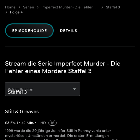
Home
Serien
Imperfect Murder - Die Fehler eines Mörders
Staffel 3
Folge 4
EPISODENGUIDE
DETAILS
Stream die Serie Imperfect Murder - Die
Fehler eines Mörders Staffel 3
Select Season
Still & Greaves
S
3
Ep.
1
•
42
Min.
•
HD
16
1999 wurde die 20-jährige Jennifer Still in Pennsylvania unter
mysteriösen Umständen ermordet. Die ersten Ermittlungen