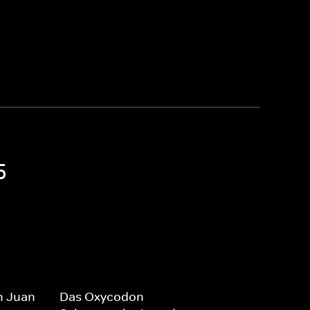
5
n Juan
Das Oxycodon