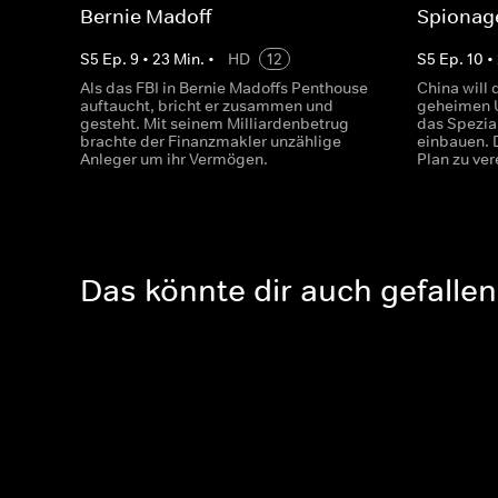
Bernie Madoff
Spionage
S
5
Ep.
9
•
23
Min.
•
HD
12
S
5
Ep.
10
•
Als das FBI in Bernie Madoffs Penthouse
China will 
auftaucht, bricht er zusammen und
geheimen U
gesteht. Mit seinem Milliardenbetrug
das Spezia
brachte der Finanzmakler unzählige
einbauen. D
Anleger um ihr Vermögen.
Plan zu ver
Das könnte dir auch gefallen