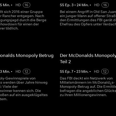
25
Min.
•
HD
16
S
5
Ep.
3
•
24
Min.
•
HD
16
llt sich 2016 einer Gruppe
Bei einem Angriff in Old San Juan 
r Rancher entgegen. Nach
ein junger Mann auf offener Straß
olgungsjagd durch die Berge
den Ermittlungen des FBI gerät d
Showdown für einen der
Ehefrau des Opfers unter Verdach
rer tödlich.
onalds Monopoly Betrug -
Der McDonalds Monopoly 
Teil 2
23
Min.
•
HD
12
S
5
Ep.
7
•
23
Min.
•
HD
12
ly-Gewinnspiele von
Das FBI deckt ein Netzwerk von
s werden über Jahre hinweg
Mittelsmännern im McDonald¿s-
: Viele der
Monopoly-Betrug auf. Die Ermittl
ewinner kennen sich. Die
befragen die angeblichen Glücks
toßen auf ein ausgeklügeltes
zu ihren Millionengewinnen.
stem.