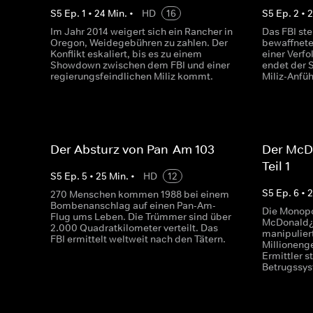
S
5
Ep.
1
•
24
Min.
•
HD
16
S
5
Ep.
2
•
Im Jahr 2014 weigert sich ein Rancher in
Das FBI ste
Oregon, Weidegebühren zu zahlen. Der
bewaffnete
Konflikt eskaliert, bis es zu einem
einer Verf
Showdown zwischen dem FBI und einer
endet der 
regierungsfeindlichen Miliz kommt.
Miliz-Anfüh
Der Absturz von Pan-Am 103
Der McD
Teil 1
S
5
Ep.
5
•
25
Min.
•
HD
12
S
5
Ep.
6
•
270 Menschen kommen 1988 bei einem
Bombenanschlag auf einen Pan-Am-
Die Monopo
Flug ums Leben. Die Trümmer sind über
McDonald¿
2.000 Quadratkilometer verteilt. Das
manipuliert
FBI ermittelt weltweit nach den Tätern.
Millioneng
Ermittler s
Betrugssy