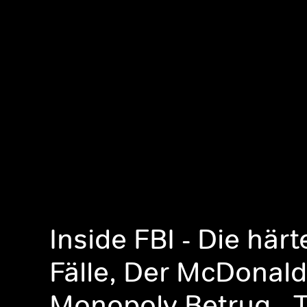
Inside FBI - Die här
Fälle, Der McDonal
Monopoly Betrug - Te