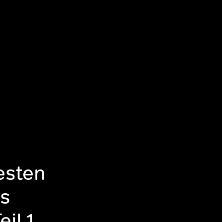
testen
ds
il 1