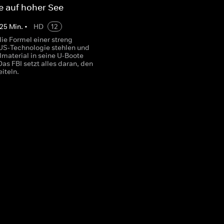
 auf hoher See
25
Min.
•
HD
12
die Formel einer streng
S-Technologie stehlen und
lmaterial in seine U-Boote
as FBI setzt alles daran, den
eiteln.