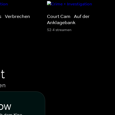
s - Verbrechen
Court Cam - Auf der
Anklagebank
S2-4 streamen
t
en
WOW
ch dem Kino.