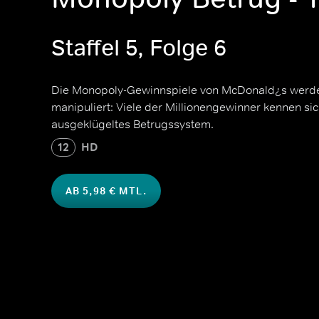
Staffel 5, Folge 6
Die Monopoly-Gewinnspiele von McDonald¿s werde
manipuliert: Viele der Millionengewinner kennen sich
ausgeklügeltes Betrugssystem.
12
HD
AB 5,98 € MTL.