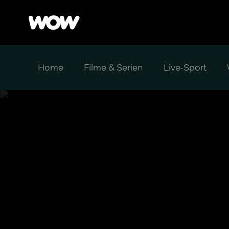
Home
Filme & Serien
Live-Sport