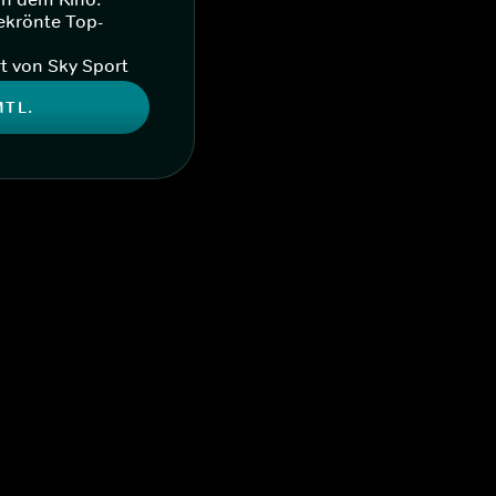
ekrönte Top-
t von Sky Sport
MTL.