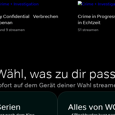
ty Confidential - Verbrechen
Crime in Progres
benan
in Echtzeit
and 9 streamen
S1 streamen
Wähl, was zu dir pass
ofort auf dem Gerät deiner Wahl stream
Serien
Alles von 
urz nach dem Kino
Blockbuster kurz na