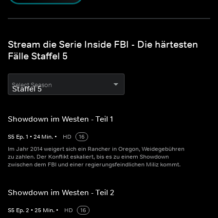
Stream die Serie Inside FBI - Die härtesten
Fälle Staffel 5
Select Season
Showdown im Westen - Teil 1
S
5
Ep.
1
•
24
Min.
•
HD
16
Im Jahr 2014 weigert sich ein Rancher in Oregon, Weidegebühren
zu zahlen. Der Konflikt eskaliert, bis es zu einem Showdown
zwischen dem FBI und einer regierungsfeindlichen Miliz kommt.
Showdown im Westen - Teil 2
S
5
Ep.
2
•
25
Min.
•
HD
16