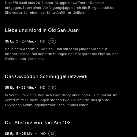
Das FBI stellt sich 2016 einer Gruppe bewaffneter Rancher
entgegen. Nach einer Verfolgungsjagd durch die Berge endet der
Showdown für einen der Miliz-Anführer tödlich.
Liebe und Mord in Old San Juan
S
5
Ep.
3
•
24
Min.
•
HD
16
Bei einem Angriff in Old San Juan stirbt ein junger Mann auf
offener Straße. Bei den Ermittlungen des FBI gerät die Ehefrau des
Opfers unter Verdacht.
Das Oxycodon Schmuggelnetzwerk
S
5
Ep.
4
•
25
Min.
•
HD
16
In South Florida häufen sich Fälle drogenbedingter Kriminalität. Im
Zentrum der Ermittlungen stehen zwei Brüder, die das größte
Oxycodon-Schmuggelnetzwerk des Landes leiten.
Der Absturz von Pan-Am 103
S
5
Ep.
5
•
25
Min.
•
HD
12