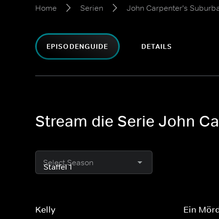
Home
Serien
John Carpenter's Suburb
EPISODENGUIDE
DETAILS
Stream die Serie John C
Select Season
Kelly
Ein Mör