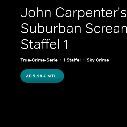
John Carpenter's
Suburban Screa
Staffel 1
True-Crime-Serie
1 Staffel
Sky Crime
AB 5,98 € MTL.