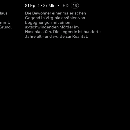
S
1
Ep.
4
•
37
Min.
•
HD
16
Haus
Die Bewohner einer malerischen
Gegend in Virginia erzählen von
immt,
Begegnungen mit einem
 Grund.
axtschwingenden Mörder im
Hasenkostüm. Die Legende ist hunderte
Jahre alt - und wurde zur Realität.