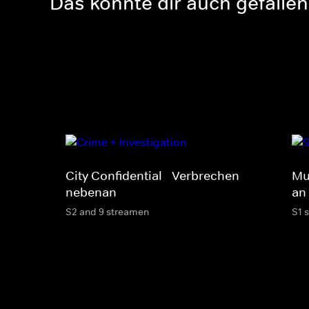
Das könnte dir auch gefallen
City Confidential - Verbrechen
Mu
nebenan
an
S2 and 9 streamen
S1 