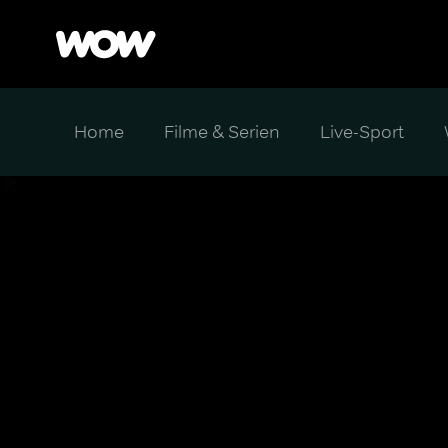
Home
Filme & Serien
Live-Sport