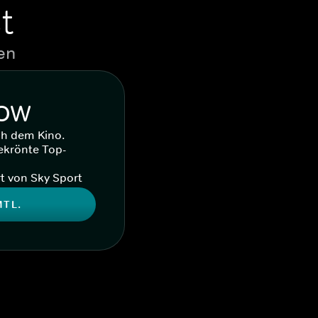
t
en
WOW
ch dem Kino.
ekrönte Top-
t von Sky Sport
MTL.