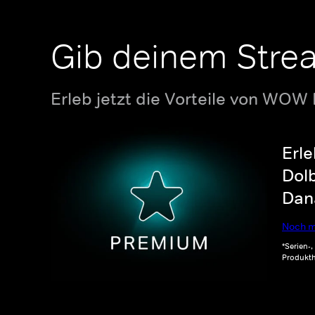
Gib deinem Stre
Erleb jetzt die Vorteile von WOW
Erle
Dolb
Dana
Noch m
*Serien-
Produkth