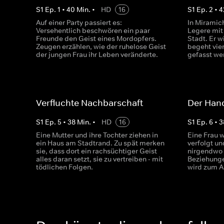
S
1
Ep.
1
•
40
Min.
•
HD
16
S
1
Ep.
2
•
4
Auf einer Party passiert es:
In Miramich
Versehentlich beschwören ein paar
Legere mit
Freunde den Geist eines Mordopfers.
Stadt. Er w
Zeugen erzählen, wie der ruhelose Geist
begeht vier
der jungen Frau ihr Leben veränderte.
gefasst we
Verfluchte Nachbarschaft
Der Hand
S
1
Ep.
5
•
38
Min.
•
HD
16
S
1
Ep.
6
•
3
Eine Mutter und ihre Tochter ziehen in
Eine Frau 
ein Haus am Stadtrand. Zu spät merken
verfolgt un
sie, dass dort ein rachsüchtiger Geist
nirgendwo 
alles daran setzt, sie zu vertreiben - mit
Beziehunge
tödlichen Folgen.
wird zum A