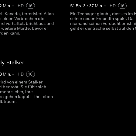
2
Min.
•
HD
16
S
1
Ep.
3
•
37
Min.
•
HD
16
i, Kanada, terrorisiert Allan
Ein Teenager glaubt, dass es im 
 seinen Verbrechen die
seiner neuen Freundin spukt. Da
ird verhaftet, bricht aus und
niemand seinen Verdacht ernst n
 weitere Morde, bevor er
geht er der Sache selbst auf den
rden kann.
y-Stalker
8
Min.
•
HD
16
wird von einem Stalker
d bedroht. Sie fühlt sich
mehr sicher, ihre
n gehen kaputt - ihr Leben
lbtraum.