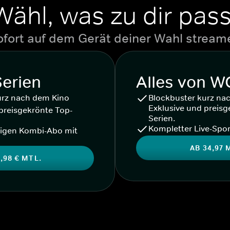
Wähl, was zu dir pass
ofort auf dem Gerät deiner Wahl stream
Serien
Alles von 
urz nach dem Kino
Blockbuster kurz na
Exklusive und preisg
preisgekrönte Top-
Serien.
Kompletter Live-Spor
igen Kombi-Abo mit
AB 34,97 
,98 € MTL.