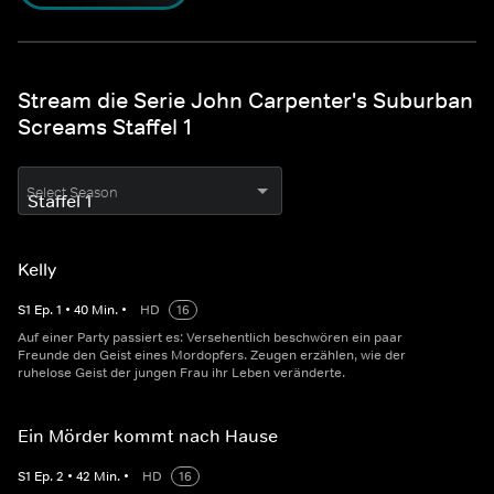
Stream die Serie John Carpenter's Suburban
Screams Staffel 1
Select Season
Kelly
S
1
Ep.
1
•
40
Min.
•
HD
16
Auf einer Party passiert es: Versehentlich beschwören ein paar
Freunde den Geist eines Mordopfers. Zeugen erzählen, wie der
ruhelose Geist der jungen Frau ihr Leben veränderte.
Ein Mörder kommt nach Hause
S
1
Ep.
2
•
42
Min.
•
HD
16