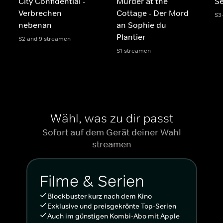
City Confidential -
Murder at the
Se
Verbrechen
Cottage - Der Mord
S3
nebenan
an Sophie du
Plantier
S2 and 9 streamen
S1 streamen
Wähl, was zu dir passt
Sofort auf dem Gerät deiner Wahl
streamen
Filme & Serien
Blockbuster kurz nach dem Kino
Exklusive und preisgekrönte Top-Serien
Auch im günstigen Kombi-Abo mit Apple