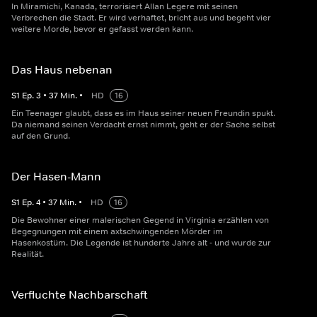
In Miramichi, Kanada, terrorisiert Allan Legere mit seinen
Verbrechen die Stadt. Er wird verhaftet, bricht aus und begeht vier
weitere Morde, bevor er gefasst werden kann.
Das Haus nebenan
S
1
Ep.
3
•
37
Min.
•
HD
16
Ein Teenager glaubt, dass es im Haus seiner neuen Freundin spukt.
Da niemand seinen Verdacht ernst nimmt, geht er der Sache selbst
auf den Grund.
Der Hasen-Mann
S
1
Ep.
4
•
37
Min.
•
HD
16
Die Bewohner einer malerischen Gegend in Virginia erzählen von
Begegnungen mit einem axtschwingenden Mörder im
Hasenkostüm. Die Legende ist hunderte Jahre alt - und wurde zur
Realität.
Verfluchte Nachbarschaft