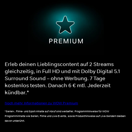
Erleb deinen Lieblingscontent auf 2 Streams
gleichzeitig, in Full HD und mit Dolby Digital 5.1
Surround Sound – ohne Werbung. 7 Tage
kostenlos testen. Danach 6 € mtl. Jederzeit
kündbar.*
Noch mehr Informationen zu WOW Premium
*Serien-, Filme- und Sport-Inhalte auf Abruf sind werbefrei. Programmhinweise für WOW
Programminhalte wie Serien, Filme und Live-Events, sowie Produkthinweise auf Live-Sendern bleiben
davon unberührt.