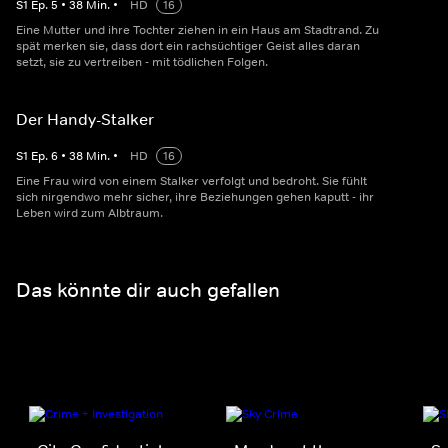
S
1
Ep.
5
•
38
Min.
•
HD
16
Eine Mutter und ihre Tochter ziehen in ein Haus am Stadtrand. Zu
spät merken sie, dass dort ein rachsüchtiger Geist alles daran
setzt, sie zu vertreiben - mit tödlichen Folgen.
Der Handy-Stalker
S
1
Ep.
6
•
38
Min.
•
HD
16
Eine Frau wird von einem Stalker verfolgt und bedroht. Sie fühlt
sich nirgendwo mehr sicher, ihre Beziehungen gehen kaputt - ihr
Leben wird zum Albtraum.
Das könnte dir auch gefallen