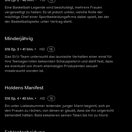
S
16
Ep.
2
•
40
Min.
•
HD
12
Eine Basketball-Legende wird beschuldigt, mehrere Frauen
vergewaltigt zu haben. Es ist jedoch unklar, welche Rolle der
mächtige Chef einer Sportbekleidungsfirma dabei spielt, bei der
der Basketballspieler unter Vertrag steht.
Minderjährig
S
16
Ep.
3
•
41
Min.
•
HD
16
Das SVU-Team untersucht das launische Verhalten einer einst für
ihre Teenagerrollen bekannten Schauspielerin und stellt fest, dass
sie eventuell von ihrem ehemaligen Produzenten sexuell
missbraucht worden ist.
Holdens Manifest
S
16
Ep.
4
•
40
Min.
•
HD
16
Ein unter Liebeskummer leidender junger Mann beginnt, sich an
den Frauen zu rächen, von denen er glaubt, dass sie ihn ungerecht
behandelt hätten. Bald eskalieren seinen Taten bis hin zu Mord.