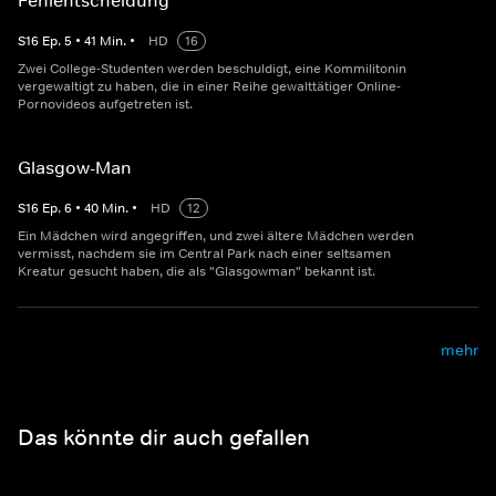
Fehlentscheidung
S
16
Ep.
5
•
41
Min.
•
HD
16
Zwei College-Studenten werden beschuldigt, eine Kommilitonin
vergewaltigt zu haben, die in einer Reihe gewalttätiger Online-
Pornovideos aufgetreten ist.
Glasgow-Man
S
16
Ep.
6
•
40
Min.
•
HD
12
Ein Mädchen wird angegriffen, und zwei ältere Mädchen werden
vermisst, nachdem sie im Central Park nach einer seltsamen
Kreatur gesucht haben, die als "Glasgowman" bekannt ist.
mehr
Das könnte dir auch gefallen