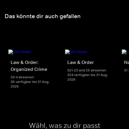
Das könnte dir auch gefallen
Law & Order:
Law & Order
Na
Organized Crime
S21-23 and 25 streamen
S1
S24 verfügbar bis 31 Aug.
S3-4 streamen
2026
S5 verfügbar bis 31 Aug.
2026
Wähl, was zu dir passt