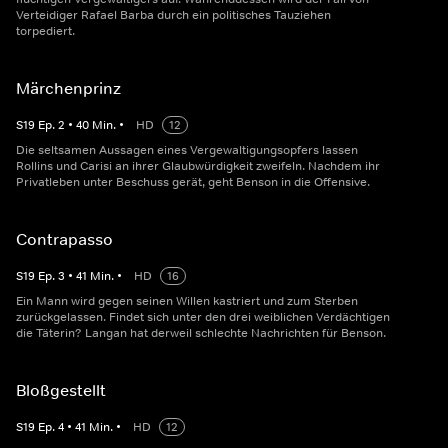
Verteidiger Rafael Barba durch ein politisches Tauziehen
torpediert.
Märchenprinz
S
19
Ep.
2
•
40
Min.
•
HD
12
Die seltsamen Aussagen eines Vergewaltigungsopfers lassen
Rollins und Carisi an ihrer Glaubwürdigkeit zweifeln. Nachdem ihr
Privatleben unter Beschuss gerät, geht Benson in die Offensive.
Contrapasso
S
19
Ep.
3
•
41
Min.
•
HD
16
Ein Mann wird gegen seinen Willen kastriert und zum Sterben
zurückgelassen. Findet sich unter den drei weiblichen Verdächtigen
die Täterin? Langan hat derweil schlechte Nachrichten für Benson.
Bloßgestellt
S
19
Ep.
4
•
41
Min.
•
HD
12