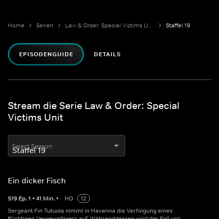
Home
Serien
Law & Order: Special Victims Unit
Staffel 19
EPISODENGUIDE
DETAILS
Stream die Serie Law & Order: Special
Victims Unit
Select Season
Ein dicker Fisch
S
19
Ep.
1
•
41
Min.
•
HD
12
Sergeant Fin Tutuola nimmt in Havanna die Verfolgung eines
flüchtigen Vergewaltigers auf. Währenddessen wird der Fall von