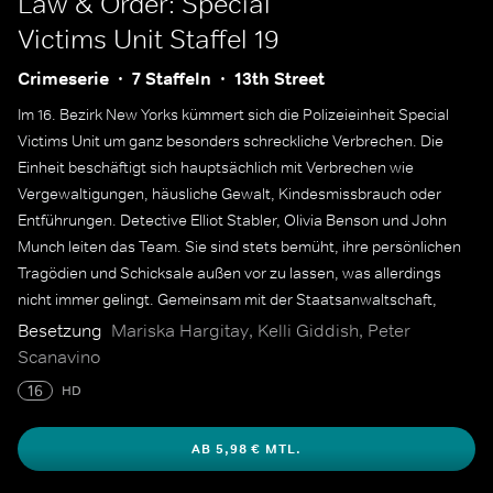
Law & Order: Special
Victims Unit
Staffel 19
Crimeserie
7 Staffeln
13th Street
Im 16. Bezirk New Yorks kümmert sich die Polizeieinheit Special
Victims Unit um ganz besonders schreckliche Verbrechen. Die
Einheit beschäftigt sich hauptsächlich mit Verbrechen wie
Vergewaltigungen, häusliche Gewalt, Kindesmissbrauch oder
Entführungen. Detective Elliot Stabler, Olivia Benson und John
Munch leiten das Team. Sie sind stets bemüht, ihre persönlichen
Tragödien und Schicksale außen vor zu lassen, was allerdings
nicht immer gelingt. Gemeinsam mit der Staatsanwaltschaft,
Polizeicaptains, dem FBI sowie Medizinern sind sie auf der Jagd
Besetzung
Mariska Hargitay, Kelli Giddish, Peter
nach Sexualstraftätern und Kinderschändern.
Scanavino
16
HD
AB 5,98 € MTL.