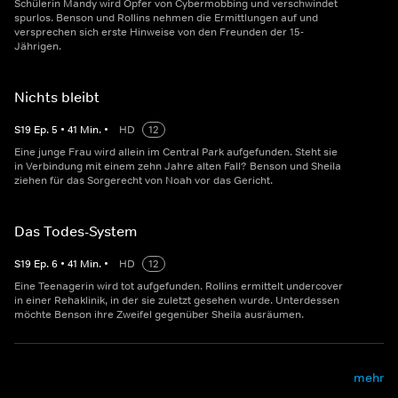
Schülerin Mandy wird Opfer von Cybermobbing und verschwindet
spurlos. Benson und Rollins nehmen die Ermittlungen auf und
versprechen sich erste Hinweise von den Freunden der 15-
Jährigen.
Nichts bleibt
S
19
Ep.
5
•
41
Min.
•
HD
12
Eine junge Frau wird allein im Central Park aufgefunden. Steht sie
in Verbindung mit einem zehn Jahre alten Fall? Benson und Sheila
ziehen für das Sorgerecht von Noah vor das Gericht.
Das Todes-System
S
19
Ep.
6
•
41
Min.
•
HD
12
Eine Teenagerin wird tot aufgefunden. Rollins ermittelt undercover
in einer Rehaklinik, in der sie zuletzt gesehen wurde. Unterdessen
möchte Benson ihre Zweifel gegenüber Sheila ausräumen.
mehr