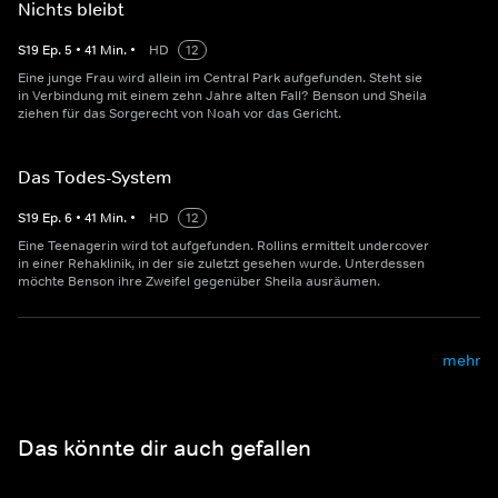
Nichts bleibt
S
19
Ep.
5
•
41
Min.
•
HD
12
Eine junge Frau wird allein im Central Park aufgefunden. Steht sie
in Verbindung mit einem zehn Jahre alten Fall? Benson und Sheila
ziehen für das Sorgerecht von Noah vor das Gericht.
Das Todes-System
S
19
Ep.
6
•
41
Min.
•
HD
12
Eine Teenagerin wird tot aufgefunden. Rollins ermittelt undercover
in einer Rehaklinik, in der sie zuletzt gesehen wurde. Unterdessen
möchte Benson ihre Zweifel gegenüber Sheila ausräumen.
mehr
Das könnte dir auch gefallen