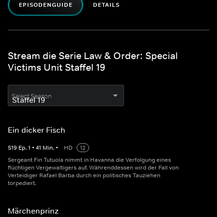
EPISODENGUIDE
DETAILS
Stream die Serie Law & Order: Special
Victims Unit Staffel 19
Select Season
Ein dicker Fisch
S
19
Ep.
1
•
41
Min.
•
HD
12
Sergeant Fin Tutuola nimmt in Havanna die Verfolgung eines
flüchtigen Vergewaltigers auf. Währenddessen wird der Fall von
Verteidiger Rafael Barba durch ein politisches Tauziehen
torpediert.
Märchenprinz