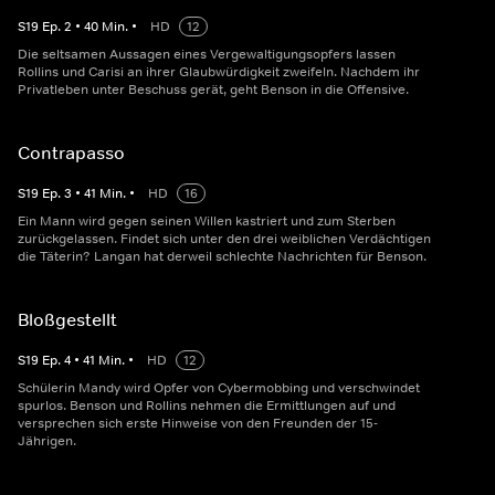
S
19
Ep.
2
•
40
Min.
•
HD
12
Die seltsamen Aussagen eines Vergewaltigungsopfers lassen
Rollins und Carisi an ihrer Glaubwürdigkeit zweifeln. Nachdem ihr
Privatleben unter Beschuss gerät, geht Benson in die Offensive.
Contrapasso
S
19
Ep.
3
•
41
Min.
•
HD
16
Ein Mann wird gegen seinen Willen kastriert und zum Sterben
zurückgelassen. Findet sich unter den drei weiblichen Verdächtigen
die Täterin? Langan hat derweil schlechte Nachrichten für Benson.
Bloßgestellt
S
19
Ep.
4
•
41
Min.
•
HD
12
Schülerin Mandy wird Opfer von Cybermobbing und verschwindet
spurlos. Benson und Rollins nehmen die Ermittlungen auf und
versprechen sich erste Hinweise von den Freunden der 15-
Jährigen.